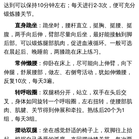
达到可以保持10分钟左右；每天进行2-3次，便可充分
锻炼膝关节。
：跪坐时，腰杆直立，挺胸、挺腰、挺
直身跪坐
腹，两手向后伸，臂部尽量向后坐，最好能接触到脚
后部。可以锻炼腿部肌肉，促进血液循环。一般可选
在晨起后、晚睡前，两膝跪在床上练习。
：仰卧在床上，尽可能向上伸臂，向下
常伸懒腰
伸腿，舒展腰部，做左、右侧弯活动，犹如伸懒腰，
反复10次，每天3遍。
：双腿稍分开，站立，双手在头后交
转呼啦圈
叉，身体如同旋转一个呼啦圈，左右扭转，使腰部肌
肉、肌腱、关节得到伸展和牵拉。熟练后20个为1
组，每天3组。
：坐在感觉舒适的椅子上，双脚往上抬
摆动双腿
起，根据自己承受的弧度，来回摆动膝关节。每次两