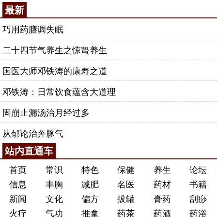
最新
巧用药膳调失眠
二十四节气养生之惊蛰养生
国医大师邓铁涛的康寿之道
邓铁涛：日常饮食蕴含大道理
固崩止漏汤治月经过多
从郁论治奔豚气
站内直通车
首页
常识
特色
保健
养生
论坛
信息
丰胸
减肥
名医
药材
书籍
新闻
文化
偏方
拔罐
膏药
刮痧
火疗
气功
推拿
药茶
药酒
药浴