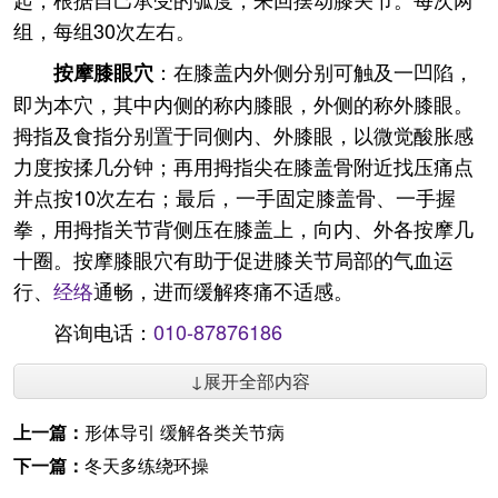
组，每组30次左右。
：在膝盖内外侧分别可触及一凹陷，
按摩膝眼穴
即为本穴，其中内侧的称内膝眼，外侧的称外膝眼。
拇指及食指分别置于同侧内、外膝眼，以微觉酸胀感
力度按揉几分钟；再用拇指尖在膝盖骨附近找压痛点
并点按10次左右；最后，一手固定膝盖骨、一手握
拳，用拇指关节背侧压在膝盖上，向内、外各按摩几
十圈。按摩膝眼穴有助于促进膝关节局部的气血运
行、
经络
通畅，进而缓解疼痛不适感。
咨询电话：
010-87876186
↓展开全部内容
上一篇：
形体导引 缓解各类关节病
下一篇：
冬天多练绕环操