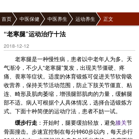
首页
中医保健
中医养生
运动养生
正文
“老寒腿”运动治疗十法
2018-12-12
老寒腿是一种慢性病，患者以中老年人为多。天
气渐冷，不少人“老寒腿”复发，出现关节僵硬、疼
痛、畏寒等症状。适度的体育锻炼可促进关节软骨吸
收营养，保持关节活动范围，防止下肢关节僵直、粘
连、畸形及肌肉萎缩，增强腿部肌肉的力量，缓解腿
部不适。病人可根据个人具体情况，选择合适锻炼方
式。下面十种简便的运动疗法，患者不妨一试。
：开始时，腿要缓抬轻放，避免
膝关
节
缓步行走
骨面撞击。步速宜控制在每分钟60步以内，每天步行