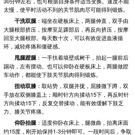
30分钟左右，也可根据自身条件适当变换。速度不能
太慢，使平时活动不到的关节肌肉尽可能得到锻炼。
：端坐在硬板床上，两腿伸直，双手由
干洗双腿
大腿根部挤压，按摩至足踝部后，再反向挤压，按摩
回至大腿根部。每天数十次，可以有效促进血液循
环，减轻疼痛和僵硬感。
：一手扶着墙壁或树干，抬起一腿前后
甩腿蹬腿
踢动，左有摆动。也可以仰卧在硬板床上，两腿做蹬
车动作，都能使下肢关节肌肉得到锻炼。
：取站势，双腿并拢，屈膝微下蹲，双
扭动双膝
手放在双侧膝盖上；顺时针方向揉动15下，再反时针
方向揉动15下，反复交替揉动，能有效缓解下肢乏
力、膝关节疼痛。
：适度仰卧在床上，腿微曲，抬离床面
仰卧抬腿
约15度，刚开始保持1-3分钟即可。一段时间后，争取