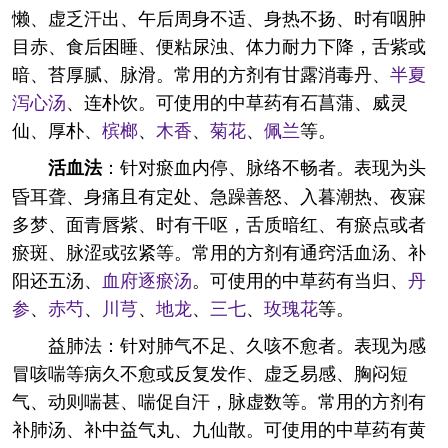
懒、虚乏汗出、午后周身不适、身热不扬、时有咽肿
目赤、食后困睡、便粘尿浊、体力耐力下降，舌紫或
暗、苔厚腻、脉滑。常用的方剂有甘露消毒丹、
半夏
泻心汤
、连朴饮。可使用的中草药有石菖蒲、威灵
仙、厚朴、
槟榔
、
木香
、
菊花
、
佩兰
等。
：针对瘀血内停、脉络不畅者。表现为头
活血法
昏耳聋、身痛且有定处、急躁善怒、入暮潮热、夜寐
多梦、面青唇紫、时有干呕，舌质暗红、有瘀点或者
瘀斑、脉涩或弦紧等。常用的方剂有通窍活血汤、补
阳还五汤、
血府逐瘀汤
。可使用的中草药有当归、
丹
参
、
赤芍
、
川芎
、
地龙
、
三七
、
玫瑰花
等。
益肺法：针对肺气不足、久咳不愈者。表现为感
冒咳喘等病久不愈或反复发作、虚乏易感、胸闷短
气、动则喘甚、喘促自汗，脉虚数等。常用的方剂有
补肺汤、补中益气丸、九仙散。可使用的中草药有黄