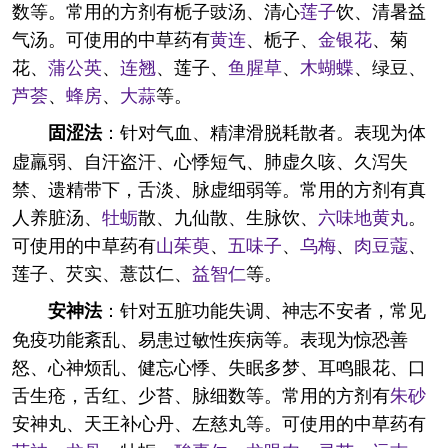
数等。常用的方剂有栀子豉汤、清心
莲子
饮、清暑益
气汤。可使用的中草药有
黄连
、栀子、
金银花
、菊
花、
蒲公英
、
连翘
、莲子、
鱼腥草
、
木蝴蝶
、绿豆、
芦荟
、
蜂房
、
大蒜
等。
：针对气血、精津滑脱耗散者。表现为体
固涩法
虚羸弱、自汗盗汗、心悸短气、肺虚久咳、久泻失
禁、遗精带下，舌淡、脉虚细弱等。常用的方剂有真
人养脏汤、
牡蛎
散、九仙散、生脉饮、
六味地黄丸
。
可使用的中草药有
山茱萸
、
五味子
、
乌梅
、
肉豆蔻
、
莲子、芡实、薏苡仁、
益智仁
等。
：针对五脏功能失调、神志不安者，常见
安神法
免疫功能紊乱、易患过敏性疾病等。表现为惊恐善
怒、心神烦乱、健忘心悸、失眠多梦、耳鸣眼花、口
舌生疮，舌红、少苔、脉细数等。常用的方剂有
朱砂
安神丸、天王补心丹、左慈丸等。可使用的中草药有