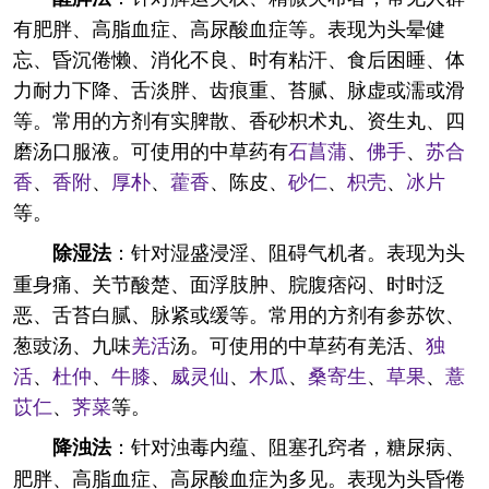
有肥胖、高脂血症、高尿酸血症等。表现为头晕健
忘、昏沉倦懒、消化不良、时有粘汗、食后困睡、体
力耐力下降、舌淡胖、齿痕重、苔腻、脉虚或濡或滑
等。常用的方剂有实脾散、香砂枳术丸、资生丸、四
磨汤口服液。可使用的中草药有
石菖蒲
、
佛手
、
苏合
香
、
香附
、
厚朴
、
藿香
、陈皮、
砂仁
、
枳壳
、
冰片
等。
：针对湿盛浸淫、阻碍气机者。表现为头
除湿法
重身痛、关节酸楚、面浮肢肿、脘腹痞闷、时时泛
恶、舌苔白腻、脉紧或缓等。常用的方剂有参苏饮、
葱豉汤、九味
羌活
汤。可使用的中草药有羌活、
独
活
、
杜仲
、
牛膝
、
威灵仙
、
木瓜
、
桑寄生
、
草果
、
薏
苡仁
、
荠菜
等。
：针对浊毒内蕴、阻塞孔窍者，糖尿病、
降浊法
肥胖、高脂血症、高尿酸血症为多见。表现为头昏倦