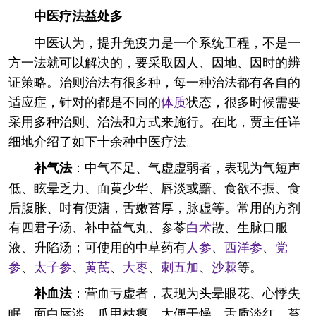
中医疗法益处多
中医认为，提升免疫力是一个系统工程，不是一
方一法就可以解决的，要采取因人、因地、因时的辨
证策略。治则治法有很多种，每一种治法都有各自的
适应症，针对的都是不同的
体质
状态，很多时候需要
采用多种治则、治法和方式来施行。在此，贾主任详
细地介绍了如下十余种中医疗法。
：中气不足、气虚虚弱者，表现为气短声
补气法
低、眩晕乏力、面黄少华、唇淡或黯、食欲不振、食
后腹胀、时有便溏，舌嫩苔厚，脉虚等。常用的方剂
有四君子汤、补中益气丸、参苓
白术
散、生脉口服
液、升陷汤；可使用的中草药有
人参
、
西洋参
、
党
参
、
太子参
、
黄芪
、
大枣
、
刺五加
、
沙棘
等。
：营血亏虚者，表现为头晕眼花、心悸失
补血法
眠、面白唇淡、爪甲枯瘪、大便干燥，舌质淡红、苔