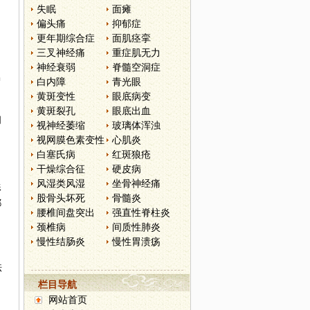
失眠
面瘫
偏头痛
抑郁症
更年期综合症
面肌痉挛
三叉神经痛
重症肌无力
神经衰弱
脊髓空洞症
曾
白内障
青光眼
黄斑变性
眼底病变
黄斑裂孔
眼底出血
闻
视神经萎缩
玻璃体浑浊
视网膜色素变性
心肌炎
白塞氏病
红斑狼疮
干燥综合征
硬皮病
风湿类风湿
坐骨神经痛
形
股骨头坏死
骨髓炎
都
腰椎间盘突出
强直性脊柱炎
颈椎病
间质性肺炎
慢性结肠炎
慢性胃溃疡
祛
栏目导航
网站首页