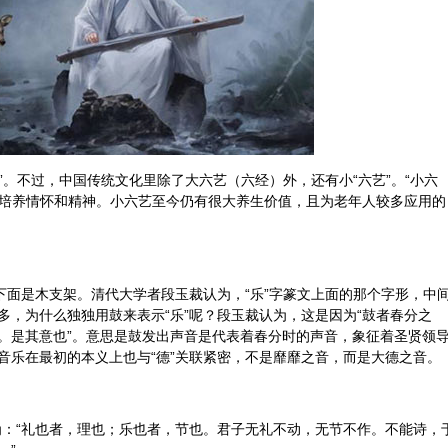
艺”。不过，中国传统文化里除了大六艺（六经）外，还有小“六艺”。“小六
是培养情怀和精神。小六艺至今仍有很大
养生
价值，且为老年人较多应用的
下面是木支架。清代大学者段玉裁认为，“乐”字篆文上面的那个字形，中
多，为什么独独用鼓来表示“乐”呢？段玉裁认为，这是因为“鼓者春分之
。是其意也”。意思是鼓发出声音是代表着春分时的声音，象征着圣贤领
音乐在最初的本义上也与“德”关联紧密，不是靡靡之音，而是大德之音。
为：“礼也者，理也；乐也者，节也。君子无礼不动，无节不作。不能诗，