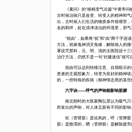
《素问》的“移精变气论篇”中黄帝问
古时候治病只是改变、转变人的精神和气
出，古时候人们生活的物质条件很艰苦，
名的羁绊，处在清净淡泊的环境里，邪气
“祝由”，如果将“祝”和“由”两个字连读
方法，祝祷鬼神消灾免难，解除病人的痛
署设咒禁科，元、明、清的太医院设十三
治疗方法，仍然不是一句“封建迷信”就可
祝由可以达到转移注意、自我暗示的
患者的主观想象力，转变为良好的精神状
的，一些特殊的疾病（精神情志类的某些
六字诀——呼气的声响能影响脏腑
南北朝时的大医家
陶弘景
认为吸气只
所发出的声响，对人体五脏有不同的影响
吹（管肾脏）是祛风的，呼（管脾脏
脏）是散滞的，呬（管肺脏）是解除疲劳