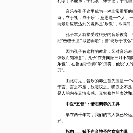
礼缪；不能乐，于礼素；薄于德，于礼虚
音乐在孔子这里成为一种非常重要的教
诗，立于礼，成于乐”，意思是一个人、一
而最后应该达到的境界是“乐教”，即高
孔子本人就接受过很好的音乐教育，
经“击罄于卫”“取瑟而歌”；曾“访乐于苌弘
因为孔子有这样的教养，又对音乐表
弦歌而知雅意”，孔子“在齐闻韶三月不知肉
乐也”，在鲁国听乐师“挚”演奏，他说“
刀”。
由此可见，音乐的养生首先应是一个
于言。言之不足，故嗟叹之。嗟叹之不足
是人的内在真情实感、真实修养的表达和
中医
“五音”：情志调养的工具
早在两千年前，我们的古人就已经运
邪。
祝由——赋予声音神圣的愈病力量