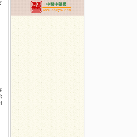
方
喜
治
用