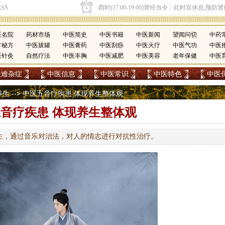
医名院
药材市场
中医简史
中医书籍
中医新闻
望闻问切
中药
方秘方
中医拔罐
中医膏药
中医刮痧
中医火疗
中医气功
中医
医针灸
自然疗法
中医丰胸
中医减肥
中医美容
老年保健
中医
疑难杂症
中医信息
中医常识
中医特色
中医
养生
--> 中医五音疗疾患 体现养生整体观
音疗疾患 体现养生整体观
生，通过音乐对治法，对人的情志进行对抗性治疗。