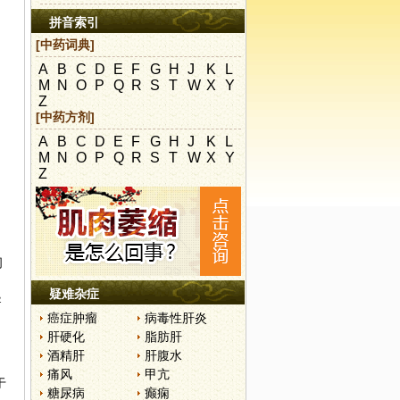
拼音索引
[中药词典]
A
B
C
D
E
F
G
H
J
K
L
M
N
O
P
Q
R
S
T
W
X
Y
Z
[中药方剂]
A
B
C
D
E
F
G
H
J
K
L
M
N
O
P
Q
R
S
T
W
X
Y
Z
间
疑难杂症
导
癌症肿瘤
病毒性肝炎
肝硬化
脂肪肝
酒精肝
肝腹水
痛风
甲亢
于
糖尿病
癫痫