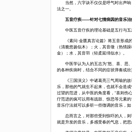
当然，六字诀不仅仅是呼气时出声响
法之一。
五音疗疾——针对七情病因的音乐治
中医五音疗疾的理论基础是
五行
与五
《素问·金匮真言论篇》将五音形成
（清脆悠扬似木）；火，其音徵（热情躁
金）；水，其音羽（轻柔延绵似水）。
中医学认为人的五志为“怒、喜、思、
的各种疾病时，结合不同的症状弹奏或欣
《三国演义》中诸葛亮三气周瑜的故
乐，那他的气就生不起来，也就不会造成
过望的范进，从中医的角度看，“喜则伤
疗范进的疯可以用有战鼓、惊恐等元素的
音乐疗法就可以多听一些徴调的音乐，如
总而言之，对那些受到惊吓的人，则
就是升发的音乐，多感受春的气息，把思