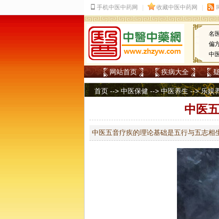
名
偏
中
网站首页
疾病大全
首页
-->
中医保健
-->
中医养生
-->
乐娱
中医五
中医五音疗疾的理论基础是五行与五志相