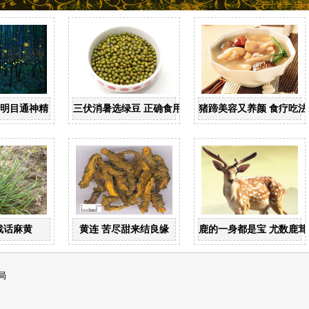
 明目通神精
三伏消暑选绿豆 正确食用学问多
猪蹄美容又养颜 食疗吃法
战话麻黄
黄连 苦尽甜来结良缘
鹿的一身都是宝 尤数鹿茸
局