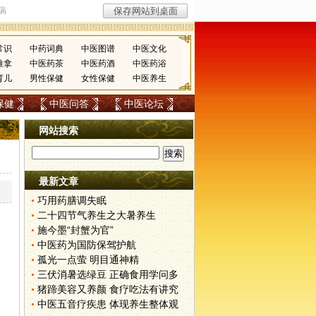
常识
中药词典
中医图谱
中医文化
推拿
中医药茶
中医药酒
中医药浴
育儿
男性保健
女性保健
中医养生
保健
中医问答
中医论坛
网站搜索
最新文章
巧用药膳调失眠
二十四节气养生之大暑养生
施今墨“封蟹为官”
中医药为国防保驾护航
孤光一点萤 明目通神精
三伏消暑选绿豆 正确食用学问多
猪蹄美容又养颜 食疗吃法有讲究
中医五音疗疾患 体现养生整体观