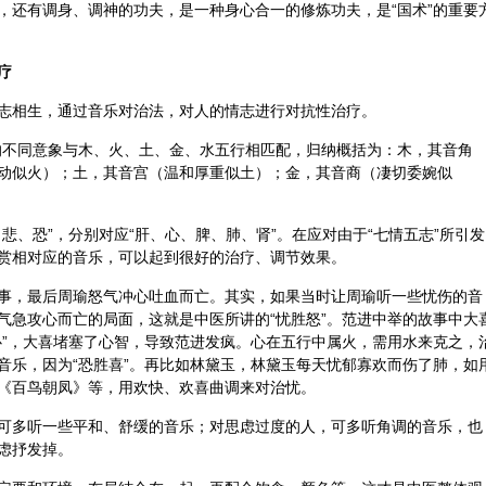
，还有调身、调神的功夫，是一种身心合一的修炼功夫，是“国术”的重要
疗
志相生，通过音乐对治法，对人的情志进行对抗性治疗。
的不同意象与木、火、土、金、水五行相匹配，归纳概括为：木，其音角
动似火）；土，其音宫（温和厚重似土）；金，其音商（凄切委婉似
悲、恐”，分别对应“肝、心、脾、肺、肾”。在应对由于“七情五志”所引发
赏相对应的音乐，可以起到很好的治疗、调节效果。
事，最后周瑜怒
气冲
心吐血而亡。其实，如果当时让周瑜听一些忧伤的音
气急攻心而亡的局面，这就是中医所讲的“忧胜怒”。范进中举的故事中大
心”，大喜堵塞了心智，导致范进发疯。心在五行中属火，需用水来克之，
音乐，因为“恐胜喜”。再比如林黛玉，林黛玉每天忧郁寡欢而伤了肺，如
《百鸟朝凤》等，用欢快、欢喜曲调来对治忧。
可多听一些平和、舒缓的音乐；对思虑过度的人，可多听角调的音乐，也
虑抒发掉。