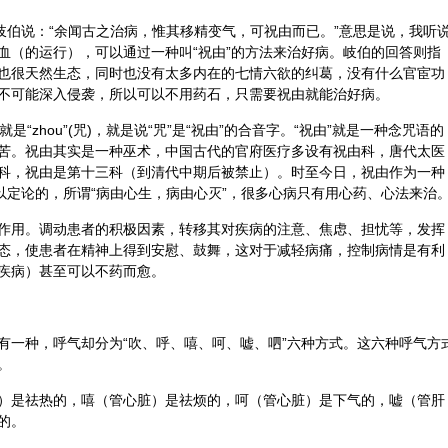
岐伯说：“余闻古之治病，惟其移精变气，可祝由而已。”意思是说，我听
血（的运行），可以通过一种叫“祝由”的方法来治好病。岐伯的回答则指
也很天然生态，同时也没有太多内在的七情六欲的纠葛，没有什么官宦功
不可能深入侵袭，所以可以不用药石，只需要祝由就能治好病。
就是“zhou”(咒)，就是说“咒”是“祝由”的合音字。“祝由”就是一种念咒语的
苦。祝由其实是一种巫术，中国古代的官府医疗多设有祝由科，唐代太医
科，祝由是第十三科（到清代中期后被禁止）。时至今日，祝由作为一种
以定论的，所谓“病由心生，病由心灭”，很多心病只有用心药、心法来治
作用。调动患者的积极因素，转移其对疾病的注意、焦虑、担忧等，发挥
态，使患者在精神上得到安慰、鼓舞，这对于减轻病痛，控制病情是有利
疾病）甚至可以不药而愈。
有一种，呼气却分为“吹、呼、嘻、呵、嘘、呬”六种方式。这六种呼气方
。
）是祛热的，嘻（管心脏）是祛烦的，呵（管心脏）是下气的，嘘（管肝
的。