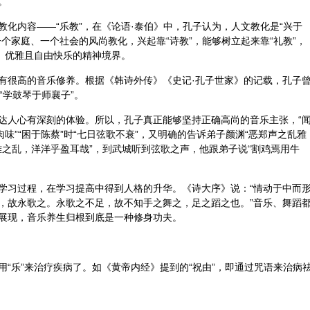
。”
化内容——“乐教”，在《论语·泰伯》中，孔子认为，人文教化是“兴于
个家庭、一个社会的风尚教化，兴起靠“诗教”，能够树立起来靠“礼教”，
尚、优雅且自由快乐的精神境界。
有很高的音乐修养。根据《韩诗外传》《史记·孔子世家》的记载，孔子
”“学鼓琴于师襄子”。
达人心有深刻的体验。所以，孔子真正能够坚持正确高尚的音乐主张，“
味”“困于陈蔡”时“七日弦歌不衰”，又明确的告诉弟子颜渊“恶郑声之乱雅
关雎之乱，洋洋乎盈耳哉”，到武城听到弦歌之声，他跟弟子说“割鸡焉用牛
学习过程，在学习提高中得到人格的升华。《诗大序》说：“情动于中而
，故永歌之。永歌之不足，故不知手之舞之，足之蹈之也。”音乐、舞蹈
展现，音乐养生归根到底是一种修身功夫。
用“乐”来治疗疾病了。如《
黄帝
内经》提到的“祝由”，即通过咒语来治病