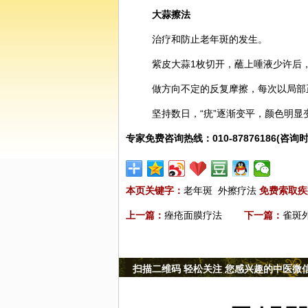
大蒜
擦法
治疗和防止老年斑的发生。
紫皮大蒜1枚切开，蘸上唾液少许后
做方向不定的反复摩擦，每次以局部
坚持数日，“疣”逐渐变平，颜色明
专家免费咨询热线：010-87876186(咨询时
本页关键字：
老年斑
外擦疗法
免费索取疾
上一篇：
痤疮面膜疗法
下一篇：
雀斑
扫描二维码 轻松关注 您感兴趣的中医微