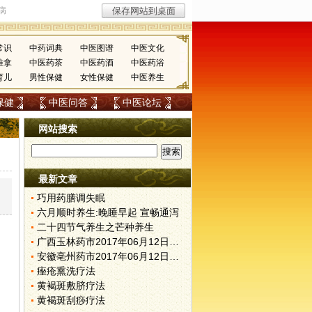
常识
中药词典
中医图谱
中医文化
推拿
中医药茶
中医药酒
中医药浴
育儿
男性保健
女性保健
中医养生
保健
中医问答
中医论坛
网站搜索
最新文章
巧用药膳调失眠
六月顺时养生:晚睡早起 宣畅通泻
二十四节气养生之芒种养生
广西玉林药市2017年06月12日快讯
安徽亳州药市2017年06月12日快讯
痤疮熏洗疗法
黄褐斑敷脐疗法
黄褐斑刮痧疗法