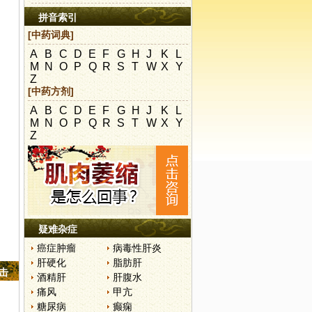
拼音索引
[中药词典]
A
B
C
D
E
F
G
H
J
K
L
M
N
O
P
Q
R
S
T
W
X
Y
Z
[中药方剂]
A
B
C
D
E
F
G
H
J
K
L
M
N
O
P
Q
R
S
T
W
X
Y
Z
疑难杂症
癌症肿瘤
病毒性肝炎
肝硬化
脂肪肝
点击
酒精肝
肝腹水
痛风
甲亢
糖尿病
癫痫