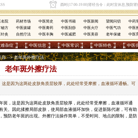
医名院
药材市场
中医简史
中医书籍
中医新闻
望闻问切
中药
方秘方
中医拔罐
中医膏药
中医刮痧
中医火疗
中医气功
中医
医针灸
自然疗法
中医丰胸
中医减肥
中医美容
老年保健
中医
疑难杂症
中医信息
中医常识
中医特色
中医
美容
--> 老年斑外擦疗法
老年斑外擦疗法
，这是因为这两处皮肤角质层较厚，此处经常受摩擦，血液循环通畅。可
年斑，这是因为这两处皮肤角质层较厚，此处经常受摩擦，血液循环通
有关。因此揉擦局部皮肤，使局部血液循环加快，促进新陈代谢，可有助
，预防老年斑的出现。外擦疗法操作简单，不受时间、地点的限制，是防