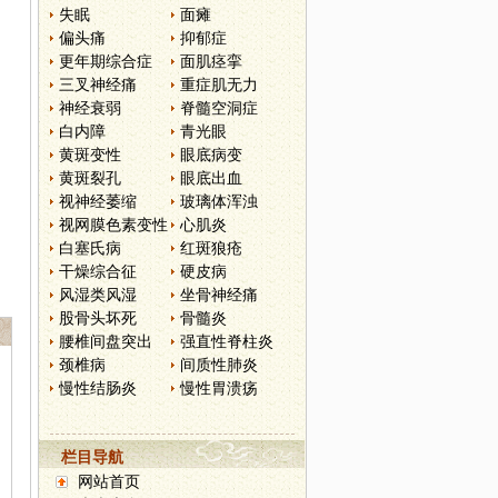
失眠
面瘫
偏头痛
抑郁症
更年期综合症
面肌痉挛
三叉神经痛
重症肌无力
神经衰弱
脊髓空洞症
白内障
青光眼
黄斑变性
眼底病变
黄斑裂孔
眼底出血
视神经萎缩
玻璃体浑浊
视网膜色素变性
心肌炎
白塞氏病
红斑狼疮
干燥综合征
硬皮病
风湿类风湿
坐骨神经痛
股骨头坏死
骨髓炎
腰椎间盘突出
强直性脊柱炎
颈椎病
间质性肺炎
慢性结肠炎
慢性胃溃疡
栏目导航
网站首页