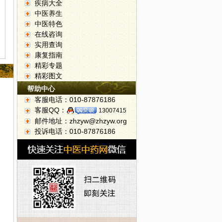
疾病大全
中医养生
中医特色
在线咨询
实用查询
康复指南
精彩专题
精彩图文
帮助中心
客服电话：010-87876186
客服QQ：
13007415
邮件地址：zhzyw@zhzyw.org
投诉电话：010-87876186
医院陈兆军主任--足拇外翻是病 得治！
12日：运动医学科副主任医师沈杰威--教你应对膝关节运动伤