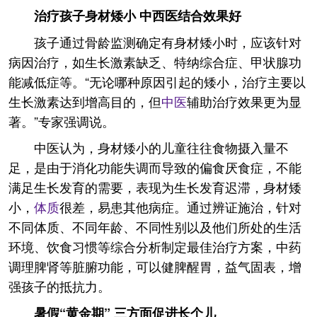
治疗孩子身材矮小 中西医结合效果好
孩子通过骨龄监测确定有身材矮小时，应该针对
病因治疗，如生长激素缺乏、特纳综合症、甲状腺功
能减低症等。“无论哪种原因引起的矮小，治疗主要以
生长激素达到增高目的，但
中医
辅助治疗效果更为显
著。”专家强调说。
中医认为，身材矮小的儿童往往食物摄入量不
足，是由于消化功能失调而导致的偏食厌食症，不能
满足生长发育的需要，表现为生长发育迟滞，身材矮
小，
体质
很差，易患其他病症。通过辨证施治，针对
不同体质、不同年龄、不同性别以及他们所处的生活
环境、饮食习惯等综合分析制定最佳治疗方案，中药
调理脾肾等脏腑功能，可以健脾醒胃，益气固表，增
强孩子的抵抗力。
暑假“黄金期” 三方面促进长个儿