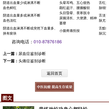
阴道出血量少或淋漓不断
头晕耳鸣、五心烦热
舌红少
血色鲜红
颧红盗汗、腰膝酸软
脉细数
头目昏晕、畏寒肢冷
阴道出血量多或淋漓不断
舌淡苔
尿频清长、大便溏、精神
血色淡红
脉尤甚
萎靡
阴道出血淋漓不断或突然下血量多、
舌黯红
小腹疼痛拒按
挟有瘀块
脉沉涩
咨询电话：
010-87876186
上一篇：
尿血症鉴别诊断
下一篇：
头痛症鉴别诊断
返回首页
图文
常练放松功身心都轻松