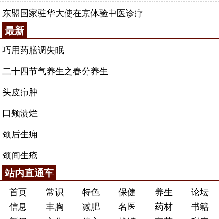
东盟国家驻华大使在京体验中医诊疗
最新
巧用药膳调失眠
二十四节气养生之春分养生
头皮疖肿
口颊溃烂
颈后生痈
颈间生疮
站内直通车
首页
常识
特色
保健
养生
论坛
信息
丰胸
减肥
名医
药材
书籍