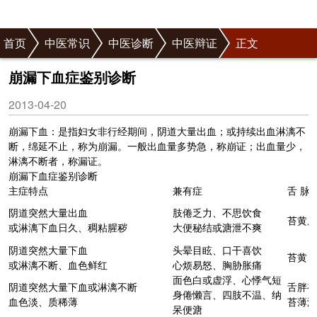
首页
中医常识
中医诊断
中医辩证
正文
崩漏下血症鉴别诊断
2013-04-20
崩漏下血：是指妇女非行经期间，阴道大量出血；或持续出血淋漓不
断，绵延不止，称为崩漏。一般出血量多势急，称崩证；出血量少，
淋漓不断者，称漏证。
崩漏下血症鉴别
诊断
主症特点
兼有症
舌 脉
阴道突然大量出血
肢倦乏力、不思
饮食
苔黄厚
或淋漓下血日久、稠粘腥秽
大便秘结或溏泄不爽
阴道突然大量下血
头晕目眩、口干喜饮
苔黄、
或淋漓不断、血色鲜红
心烦易怒、胸胁胀痛
面色白或虚浮、心悸气短
阴道突然大量下血或淋漓不断
舌胖有
身倦懒言、四肢不温、纳
血色淡、质稀薄
苔薄润
呆便溏