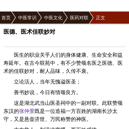
首页
中医常识
中医文化
医药对联
正文
医德、医术佳联妙对
医生的职业关乎人们的身体健康、生命安全和益
寿延年。在古今联苑中，有不少赞颂名医之医德、医
术的佳联妙对，耐人品味，久传不衰。
立论活人，当年无愧谥医圣；
善书妙说，今日有情颂良方。
这是湖北武当山医圣祠中的一副对联。此联赞颂
东汉的
张仲景
既是一位造福一方百姓的湖南长沙太
守，又是悬壶济世、万民称赞的神医。