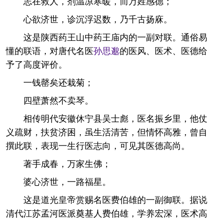
志在救人，剂温凉寒暖，而万姓感德；
心欲济世，诊沉浮迟数，乃千古扬庥。
这是陕西药王山中药王庙内的一副对联。通俗易
懂的联语，对唐代名医
孙思邈
的医风、医术、医德给
予了高度评价。
一钱罄矣还栽菊；
四壁萧然不卖琴。
相传明代安徽休宁县吴士彪，医名振乡里，他仗
义疏财，扶贫济困，虽生活清苦，但情怀高雅，曾自
撰此联，表现一生行医志向，可见其医德高尚。
著手成春，万家生佛；
婆心济世，一路福星。
这是道光皇帝赏赐名医费伯雄的一副御联。据说
清代江苏孟河医派奠基人费伯雄，学养宏深，医术高