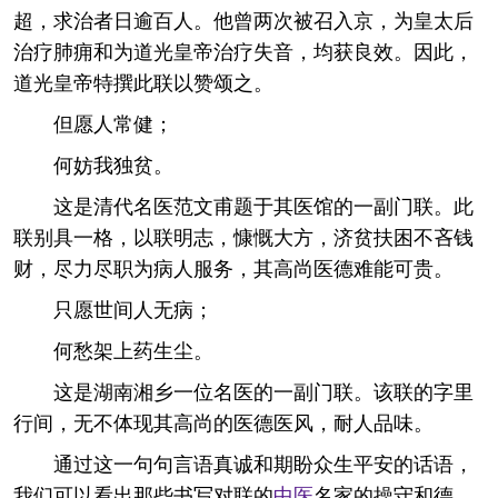
超，求治者日逾百人。他曾两次被召入京，为皇太后
治疗肺痈和为道光皇帝治疗失音，均获良效。因此，
道光皇帝特撰此联以赞颂之。
但愿人常健；
何妨我独贫。
这是清代名医范文甫题于其医馆的一副门联。此
联别具一格，以联明志，慷慨大方，济贫扶困不吝钱
财，尽力尽职为病人服务，其高尚医德难能可贵。
只愿世间人无病；
何愁架上药生尘。
这是湖南湘乡一位名医的一副门联。该联的字里
行间，无不体现其高尚的医德医风，耐人品味。
通过这一句句言语真诚和期盼众生平安的话语，
我们可以看出那些书写对联的
中医
名家的操守和德