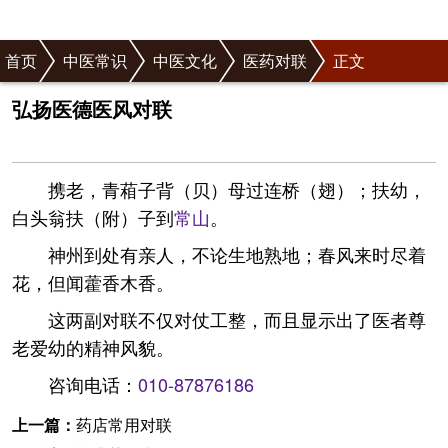
首页
中医常识
中医文化
医药对联
正文
弘扬医德医风对联
携老，青葙子背（贝）母过连桥（翅）；扶幼，
白头翁扶（附）子到
常山
。
神州到处有亲人，不论生地熟地；春风来时尽着
花，但闻藿香木香。
这两副对联不仅对仗工整，而且显示出了医者尊
老爱幼的精神风貌。
咨询电话：
010-87876186
上一篇：
药店常用对联