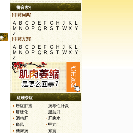
拼音索引
[中药词典]
A
B
C
D
E
F
G
H
J
K
L
M
N
O
P
Q
R
S
T
W
X
Y
Z
点击
[中药方剂]
A
B
C
D
E
F
G
H
J
K
L
M
N
O
P
Q
R
S
T
W
X
Y
Z
疑难杂症
癌症肿瘤
病毒性肝炎
肝硬化
脂肪肝
酒精肝
肝腹水
痛风
甲亢
糖尿病
癫痫