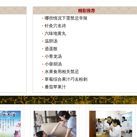
精彩推荐
哪些情况下需禁忌辛辣
针灸穴名诗
六味地黄丸
温胆汤
逍遥散
小青龙汤
小柴胡汤
水果食用相关禁忌
草莓综合果汁巧去粉刺
番茄苹果汁