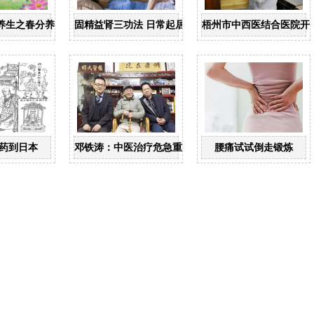
养生之春分养生
固精益肾三功法 日常起居均可做
梧州市中西医结合医院开
药到日本
邓铁涛：中医治疗危急重症大有可为
腰痛试试倒走锻炼