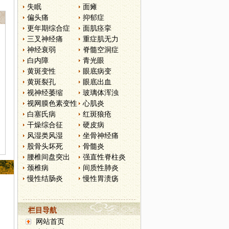
失眠
面瘫
偏头痛
抑郁症
更年期综合症
面肌痉挛
三叉神经痛
重症肌无力
神经衰弱
脊髓空洞症
白内障
青光眼
黄斑变性
眼底病变
黄斑裂孔
眼底出血
视神经萎缩
玻璃体浑浊
视网膜色素变性
心肌炎
白塞氏病
红斑狼疮
干燥综合征
硬皮病
风湿类风湿
坐骨神经痛
股骨头坏死
骨髓炎
腰椎间盘突出
强直性脊柱炎
颈椎病
间质性肺炎
慢性结肠炎
慢性胃溃疡
栏目导航
网站首页