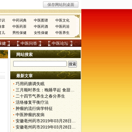
常识
中药词典
中医图谱
中医文化
推拿
中医药茶
中医药酒
中医药浴
育儿
男性保健
女性保健
中医养生
保健
中医问答
中医论坛
网站搜索
最新文章
巧用药膳调失眠
三月顺时养生：晚睡早起 食甜养肝
二十四节气养生之春分养生
活络修复平衡疗法
肿瘤的流行病学特征
中医肿瘤的发病
安徽亳州药市2019年03月28日快讯
安徽亳州药市2019年03月28日快讯