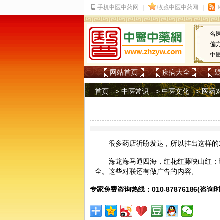
名
偏
中
网站首页
疾病大全
首页
-->
中医常识
-->
中医文化
-->
医药
很多药店祈盼发达，所以挂出这样的
海龙
海马
通四海，
红花
红藤
映山红；
全。这些对联还有做广告的内容。
专家免费咨询热线：010-87876186(咨询时