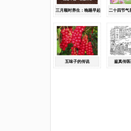
三月顺时养生：晚睡早起 食甜养肝
二十四节气
五味子的传说
鉴真传医