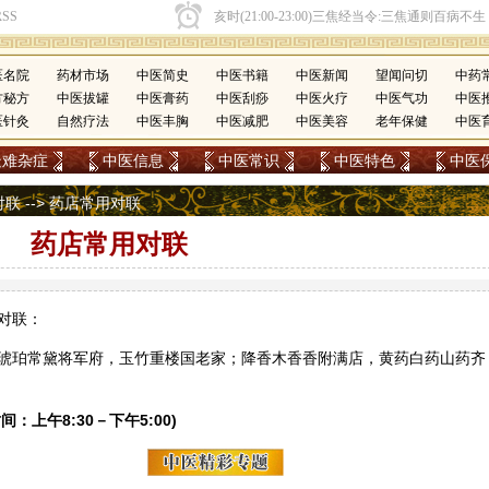
医名院
药材市场
中医简史
中医书籍
中医新闻
望闻问切
中药
方秘方
中医拔罐
中医膏药
中医刮痧
中医火疗
中医气功
中医
医针灸
自然疗法
中医丰胸
中医减肥
中医美容
老年保健
中医
疑难杂症
中医信息
中医常识
中医特色
中医
对联
--> 药店常用对联
药店常用对联
对联：
琥珀
常黛将军府，
玉竹
重楼
国老家；
降香
木香
香附
满店，黄药白药
山药
齐
间：上午8:30－下午5:00)