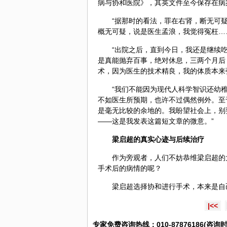
病与协和医院》，其英文件至今保存在病案
“据那时的看法，罪在右肾，断无可
概无可疑，说是医生孟浪，我觉得冤枉…
“出院之后，直到今日，我还是继续
是真能抛弃百事，绝对休息，三两个月后
术，因为医生的技术精良，我的
体质
本来
“我们不能因为现代人科学智识还幼
不如医生所预期，也许不过偶然例外。至
是毫无比较的余地的。我盼望社会上，别
——这是我发表这篇短文章的微意。”
梁启超的真实心迹与后续治疗
作为旁观者，人们不妨恭维梁启超的
手术后的病情的呢？
梁启超选择协和进行手术，本来是自
|<<
专家免费咨询热线：010-87876186(咨询时