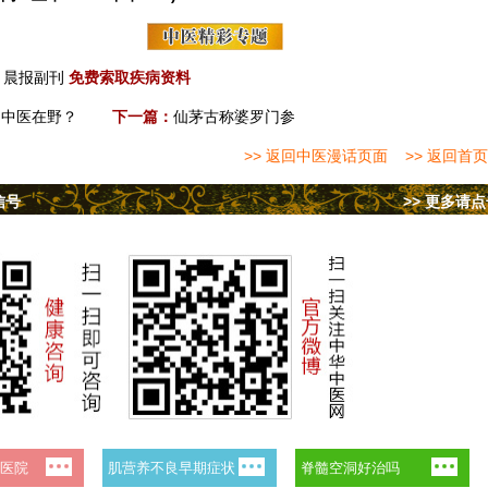
晨报副刊
免费索取疾病资料
，中医在野？
下一篇：
仙茅古称婆罗门参
>> 返回中医漫话页面
>> 返回首页
信号
>> 更多请