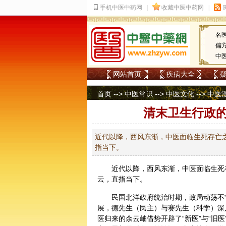
名
偏
中
网站首页
疾病大全
首页
-->
中医常识
-->
中医文化
-->
中医
清末卫生行政
近代以降，西风东渐，中医面临生死存亡之
指当下。
近代以降，西风东渐，
中医
面临生死
云，直指当下。
民国北洋政府统治时期，政局动荡不
展，德先生（民主）与赛先生（科学）深
医
归来
的余云岫借势开辟了“新医”与“旧医