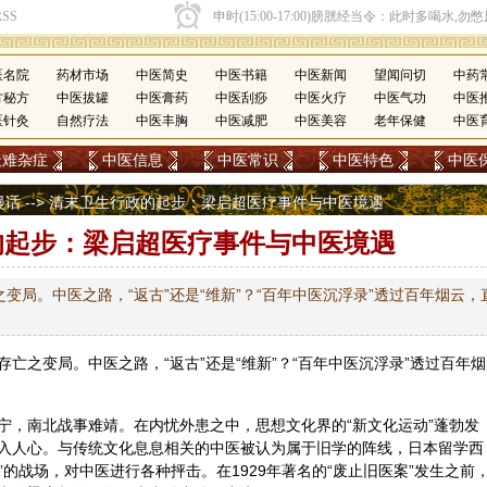
医名院
药材市场
中医简史
中医书籍
中医新闻
望闻问切
中药
方秘方
中医拔罐
中医膏药
中医刮痧
中医火疗
中医气功
中医
医针灸
自然疗法
中医丰胸
中医减肥
中医美容
老年保健
中医
疑难杂症
中医信息
中医常识
中医特色
中医
漫话
--> 清末卫生行政的起步：梁启超医疗事件与中医境遇
的起步：梁启超医疗事件与中医境遇
变局。中医之路，“返古”还是“维新”？“百年中医沉浮录”透过百年烟云，
存亡之变局。中医之路，“返古”还是“维新”？“百年中医沉浮录”透过百年烟
宁，南北战事难靖。在内忧外患之中，思想文化界的“新文化运动”蓬勃发
入人心。与传统文化息息相关的中医被认为属于旧学的阵线，日本留学西
”的战场，对中医进行各种抨击。在1929年著名的“废止旧
医案
”发生之前