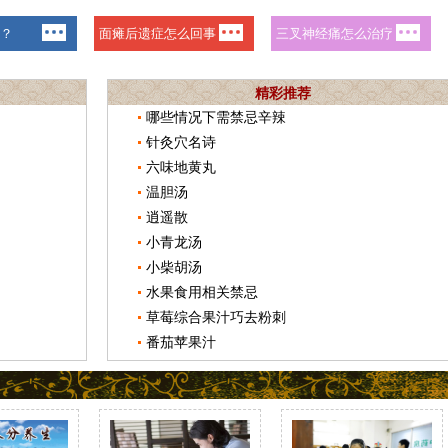
精彩推荐
哪些情况下需禁忌辛辣
针灸穴名诗
六味地黄丸
温胆汤
逍遥散
小青龙汤
小柴胡汤
水果食用相关禁忌
草莓综合果汁巧去粉刺
番茄苹果汁