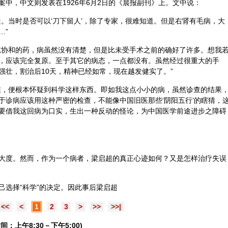
中，中文则发表在1926年6月2日的《晨报副刊》上。文中说：
疑。当时是否可以‘刀下留人’，除了专家，很难知道。但是右肾有毛病，大
…”
吃协和的药，病虽然没有清楚，但是比未受手术之前的确好了许多。想我
，应该完全复原。至于其它的病态，一点都没有。虽然经过很重大的手
强壮，割治后10天，精神已经如常，现在越发健实了。”
稚，便根本怀疑到科学这样东西。即如我这点小小的病，虽然诊查的结果
于诊病应该用这种严密的检查，不能像中国旧医那些‘
阴阳
五行
’的瞎猜，
要借我这回病为口实，生出一种反动的怪论，为中国医学前途进步之障碍
大度。然而，作为一个病者，梁启超的真正心迹如何？又是怎样治疗失误
己选择“科学”的决定。因此事后梁启超
<<
<
1
2
3
>
>>
>>|
间：上午8:30－下午5:00)