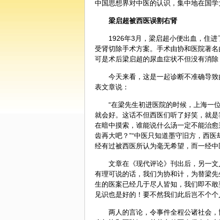
中国思想界对中医的认识，集中地在国学
梁启超被西医误割右肾
1926年3月，梁启超小便出血，住
受肾切除手术方案。手术由协和医院著名
可是术后梁启超的尿血症状不但没有消除
今天来看，这是一起
诊断
不准确导致
表文章说：
“在梁先生初进医院的时候，上海一
就会好。这话不但西医们听了好笑，就是
在暗中摸索，谁能说什么汤一定不能治愈
齿再大吧？”“中医只知道墨守旧方，西
经有过被西医所认为毫无希望，而一经
中
文章在《现代评论》刊出后，另一文
有理可说的话，我们为协和计，为替梁先
生的医案已经几于尽人皆知，我们即不敢
见识也是好的！要不然我们此后岂不个个
两人的言论，令事件全程公诸社会，