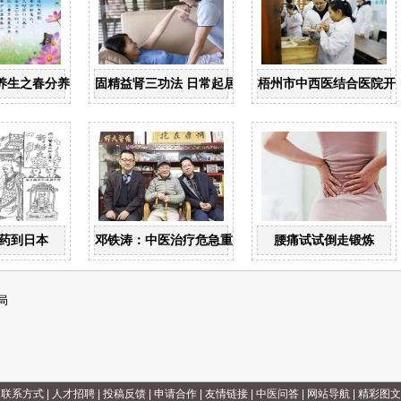
养生之春分养生
固精益肾三功法 日常起居均可做
梧州市中西医结合医院开
药到日本
邓铁涛：中医治疗危急重症大有可为
腰痛试试倒走锻炼
局
|
联系方式
|
人才招聘
|
投稿反馈
|
申请合作
|
友情链接
|
中医问答
|
网站导航
|
精彩图文