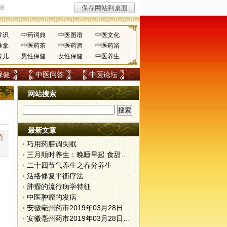
常识
中药词典
中医图谱
中医文化
推拿
中医药茶
中医药酒
中医药浴
育儿
男性保健
女性保健
中医养生
保健
中医问答
中医论坛
网站搜索
最新文章
直
巧用药膳调失眠
三月顺时养生：晚睡早起 食甜养肝
二十四节气养生之春分养生
活络修复平衡疗法
肿瘤的流行病学特征
中医肿瘤的发病
安徽亳州药市2019年03月28日快讯
安徽亳州药市2019年03月28日快讯
，