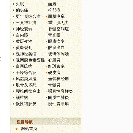
失眠
面瘫
偏头痛
抑郁症
更年期综合症
面肌痉挛
三叉神经痛
重症肌无力
神经衰弱
脊髓空洞症
若
白内障
青光眼
黄斑变性
眼底病变
黄斑裂孔
眼底出血
，
视神经萎缩
玻璃体浑浊
这
视网膜色素变性
心肌炎
白塞氏病
红斑狼疮
干燥综合征
硬皮病
风湿类风湿
坐骨神经痛
股骨头坏死
骨髓炎
腰椎间盘突出
强直性脊柱炎
颈椎病
间质性肺炎
慢性结肠炎
慢性胃溃疡
栏目导航
网站首页