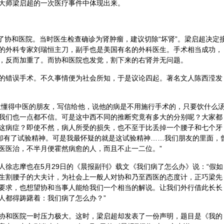
大师梁启超的一次医疗事件中体现出来。
进了协和医院。当时医生检查确诊为肾
肿瘤
，建议切除“坏肾”。梁启超决定
的
外科
专家刘瑞恒主刀，副手也是美国有名的外科医生。手术相当成功，
，反而加重了。而协和医院也发觉，割下来的右肾并无问题。
的错误手术。不久事情便为社会所知，于是议论四起。著名文人陈西滢发
位懂得中医的朋友，写信给他，说他的病是不用施行手术的，只要饮什么
我们也一点都不信。可是这中西不同的推断究竟有多大的分别呢？大家都
这病症？即使不然，病人所受的损失，也不至于比丢掉一个腰子和七个牙
医却有了试验精神。可是我最怀疑的就是这试验精神……我们朋友的里面，
医
医治，不半月便霍然病愈的人，而且不止一二位。”
人徐志摩也在5月29日的《晨报副刊》载文《我们病了怎么办》说：“假如
生割腰子的大夫计，为社会上一般人对协和乃至西医的态度计，正巧梁先
要求，也想望协和当事人能给我们一个相当的解说。让我们外行借此长长
人都得踌躇着：我们病了怎么办？”
协和医院一时压力极大。这时，梁启超却发表了一份声明，题目是《我的