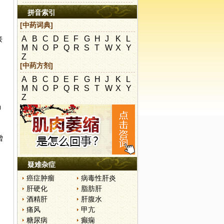
拼音索引
[中药词典]
A
B
C
D
E
F
G
H
J
K
L
接
M
N
O
P
Q
R
S
T
W
X
Y
Z
[中药方剂]
A
B
C
D
E
F
G
H
J
K
L
M
N
O
P
Q
R
S
T
W
X
Y
Z
汤
曾
疑难杂症
癌症肿瘤
病毒性肝炎
肝硬化
脂肪肝
酒精肝
肝腹水
痛风
甲亢
糖尿病
癫痫