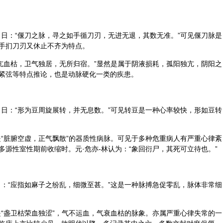
》日：“偃刀之脉，寻之如手循刀刃，无进无退，其数无准。”可见偃刀脉是
手扪刀刃又休止不齐为特点。
心亢血枯，卫气独居，无所归宿。”显然是属于阴液损耗，孤阳独亢，阴阳之
紧弦等特点推论，也是动脉硬化一类的疾患。
》日：“形为豆周旋展转，并无息数。”可见转豆是一种心率较快，形如豆转
是“脏腑空虚，正气飘散”的器质性病脉。可见于多种危重病人有严重心律紊
源性室性期前收缩时。元·危亦-林认为：“象回衍尸，其死可立待也。”
日：“应指如麻子之纷乱，细微至甚。”这是一种脉搏急促零乱，脉体非常细
是“盏卫枯荣血独涩”，气不运血，气衰血枯的脉象。亦属严重心律失常的一