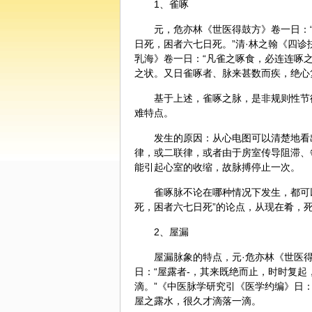
1、雀啄
元，危亦林《世医得鼓方》卷一日：
日死，困者六七日死。”清·林之翰《四诊
乳海》卷一日：“凡雀之啄食，必连连啄
之状。又日雀啄者、脉来甚数而疾，绝心
基于上述，雀啄之脉，是非规则性节
难特点。
发生的原因：从心电图可以清楚地看
律，或二联律，或者由于房室传导阻滞、
能引起心室的收缩，故脉搏停止一次。
雀啄脉不论在哪种情况下发生，都可
死，困者六七日死”的论点，从现在肴，
2、屋漏
屋漏脉象的特点，元·危亦林《世医得
日：“屋露者-，其来既绝而止，时时复起
滴。”《
中医
脉学研究引《医学约编》日：
屋之露水，很久才滴落一滴。