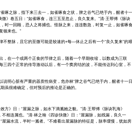
“雀啄之脉，指下来三去一，如雀啄食之状，脾之谷气已绝于内，醒者十
抉微》卷五日：“如雀啄食，连三五至忽止，良久复来。”清·王帮傅《脉诀
之，时一回顾，恐人之将捕也。怪脉之来，连连数急，时复一止，如雀啄
复顿来也。”
律不整脉，且它的至微可能是较速的+每—休止之后有一个“良久复来”的
出，在一个或两个正食的节律之后，随着一个早期收缩，以数成为三联
每三四个正常的传导激动以后，有一个窦房结的波，不能传达到心室，不
以说明心脏有严重的器质性病变，危亦林“脾之谷气已绝于内，醒者十一
死期虽很难确定，但对预后的推论是正确的。
效方》日：“屋漏之脉，如水下滴溅她之貌。”清·王帮傅《脉诀乳海》
，不相连属也。”清·林之翰《四诊抉微》日：“屋漏脉，如残漏，良久一
“屋漏水流，半时一溅者。”不难看出屋漏脉的特征是，脉率缓慢，犹如房