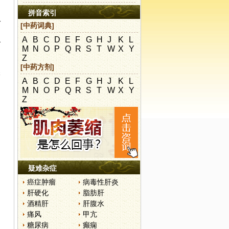
拼音索引
一
[中药词典]
A
B
C
D
E
F
G
H
J
K
L
食
M
N
O
P
Q
R
S
T
W
X
Y
Z
[中药方剂]
艰
A
B
C
D
E
F
G
H
J
K
L
M
N
O
P
Q
R
S
T
W
X
Y
Z
日
疑难杂症
癌症肿瘤
病毒性肝炎
肝硬化
脂肪肝
酒精肝
肝腹水
痛风
甲亢
糖尿病
癫痫