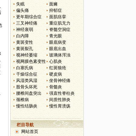
失眠
面瘫
以
偏头痛
抑郁症
后
更年期综合症
面肌痉挛
三叉神经痛
重症肌无力
危
神经衰弱
脊髓空洞症
白内障
青光眼
黄斑变性
眼底病变
黄斑裂孔
眼底出血
沸
视神经萎缩
玻璃体浑浊
，
视网膜色素变性
心肌炎
崔
白塞氏病
红斑狼疮
至
干燥综合征
硬皮病
风湿类风湿
坐骨神经痛
股骨头坏死
骨髓炎
腰椎间盘突出
强直性脊柱炎
可
颈椎病
间质性肺炎
慢性结肠炎
慢性胃溃疡
栏目导航
网站首页