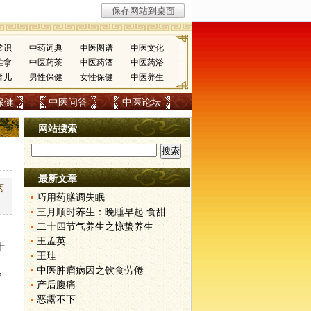
常识
中药词典
中医图谱
中医文化
推拿
中医药茶
中医药酒
中医药浴
育儿
男性保健
女性保健
中医养生
保健
中医问答
中医论坛
网站搜索
最新文章
紊
巧用药膳调失眠
三月顺时养生：晚睡早起 食甜养肝
二十四节气养生之惊蛰养生
王孟英
十
王珪
中医肿瘤病因之饮食劳倦
转
产后腹痛
恶露不下