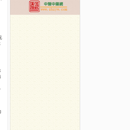
无
脉
脉
清
外
，
的