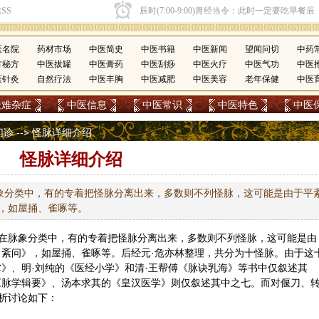
医名院
药材市场
中医简史
中医书籍
中医新闻
望闻问切
中药
方秘方
中医拔罐
中医膏药
中医刮痧
中医火疗
中医气功
中医
医针灸
自然疗法
中医丰胸
中医减肥
中医美容
老年保健
中医
疑难杂症
中医信息
中医常识
中医特色
中医
切诊
--> 怪脉详细介绍
怪脉详细介绍
象分类中，有的专着把怪脉分离出来，多数则不列怪脉，这可能是由于平
，如屋捅、雀啄等。
在脉象分类中，有的专着把怪脉分离出来，多数则不列怪脉，这可能是由
·紊问》，如屋捅、雀啄等。后经元·危亦林整理，共分为十怪脉。由于这
掌》、明·刘纯的《医经小学》和清·王帮傅《脉诀乳海》等书中仅叙述其
《脉学辑要》、汤本求其的《皇汉医学》则仅叙述其中之七。而对偃刀、
析讨论如下：