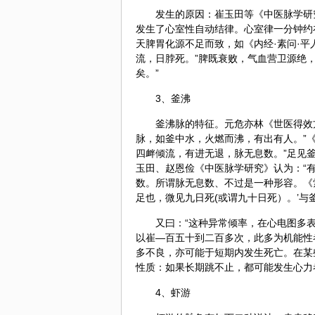
发生的原因：崔玉田等《中医脉学研
发生了心室性自动结律。心室律一分钟约
天脾胃化源不足而致，如《内经·素问·
流，日脖死。”脾既衰败，气血营卫源绝
矣。”
3、釜沸
釜沸脉的特征。元危亦林《世医得效方
脉，如釜中水，火燃而沸，有出有人。”
四衅倾流，有进无退，脉无息数。”足见
玉田、赵恩俭《中医脉学研究》认为：“
数。所谓脉无息数、不过是一种形容。《
足也，微见九日死(或谓九十日死）。’与
又曰：“这种异常倾率，在心电图多
以崔—百五十到二百多次，此多为机能性
多不良，亦可能于短期内发生死亡。在某
性质：如果长期跳不止，都可能发生心力
4、虾游