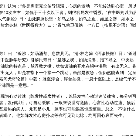
究》认为：“多是房室完全传导阻滞，心房的激动，不能传达到心室，所
在40次左右，如低于三十次以下者，则很容易发生昏厥。”在中医则以为
平人气象论》日：山死脾脉锐坚：如鸟之啄，如鸟之距，如屋之潺，如水之
，故危亦林《世医得数方》曰：“胃气荣卫俱绝，七八日（按系不定语）间
》曰：“釜沸，如汤涌都、息数具无。”清·林之翰《四诊抉微》日：“釜
《中医脉学研究》引黎民寿日：“釜沸之状，如汤涌沸，指下寻之，中央起
釜沸脉的特点是，脉浮数之撅，犹如滚沸的开水在锅中沸腾，有出无入。
有出无人，即是在指下一个接一个跳动，虽然是教急，但仍然能查到—定
索问犬奇论篇》中载：‘脉至浮合，浮台如微，一息十至以上，是经气予不
釜沸同是一意思。”
表现为心动过速（阵发性或窦性者），以阵发性心动过速节律快，每分钟
者，发作以后，可自动缓解，一般来说世有危险。心富性心动过速、预后
些发热的病人、尤其是小儿、脉率也可能很高也应慎重。总之，不论什么
者竭？。他如阵发性心房扑动等亦可见到此脉，均可因心衰而丧生。