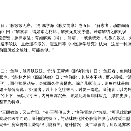
日：“脉散散无序。”消·属学海《脉义简摩》卷五日：“解索者，动散而随
乳海》曰：“解索者，谓如索之朽坏，解效无复次序也。若谓解结之解则误
忽疏忽密，脉律紊乱；有如解索（绳）。所谓，：或囊或效，动教而数吼，
又速率较快，且散漫不液的。崔玉田等《中医脉学研究》认为：这是一种
前面所述之散脉，可能类似。”
曰：“鱼翔，脉浮肤泛泛。竹清·王帮傅《脉诀乳海》日：“鱼跃者，鱼翔
也。”清·林之翰《四诊谈微》日：“鱼翔脉，其脉本不动，而末强摇。”
鱼不行，而但掉尾动头，身摇而久住者是也。综合几家论点，则鱼翔脉是由
如王帮傅所说：“虾游者，以上下之往来言，时复一隐也。鱼翔者，以内
讲的上下，当以尺寸应，内外当浮沉合。果如此则鱼翔脉应是：浮在皮肤
整齐为特点。
“三阴效急，又曰亡阳。”清·王帮傅认为：“鱼翔肾绝亦“为期。”可见此脉
就现代医学而论，鱼翔脉的特点，与动脉硬化性心脏病并发心动过缓二型
完全性房室传导阻滞等很可能有关。这种情况，死亡率很高，所以危亦林