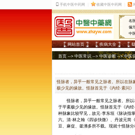
名
偏
中
网站首页
疾病大全
首页
-->
中医常识
-->
中医诊断
-->
中医
怪脉者，异乎一般常见之脉者。所以在脉
极少见的缘故。怪脉首见于《内经·紊问》
怪脉者，异乎一般常见之脉者。所以
于平紊极少见的缘故。怪脉首见于《内经
种脉象比较罕见，故元·李东垣《脉诀指
六。清·林之翰《四诊抉微》、丹波元简
豆、麻促、釜沸多所不载。现就十怪脉分