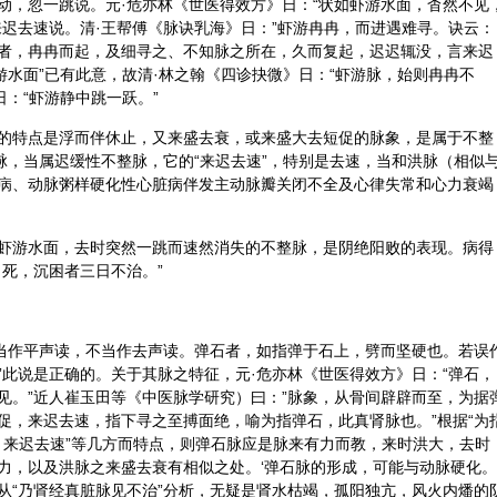
动，忽一跳说。元·危亦林《世医得效方》日：“状如虾游水面，杳然不见
来迟去速说。清·王帮傅《脉诀乳海》日：”虾游冉冉，而进遇难寻。诀云：
者，冉冉而起，及细寻之、不知脉之所在，久而复起，迟迟辄没，言来迟
游水面”已有此意，故清·林之翰《四诊抉微》日：“虾游脉，始则冉冉不
日：“虾游静中跳一跃。”
的特点是浮而伴休止，又来盛去衰，或来盛大去短促的脉象，是属于不整
脉，当属迟缓性不整脉，它的“来迟去速”，特别是去速，当和洪脉（相似
病、动脉粥样硬化性心脏病伴发主动脉瓣关闭不全及心律失常和心力衰竭
虾游水面，去时突然一跳而速然消失的不整脉，是阴绝阳败的表现。病得
死，沉困者三日不治。”
，当作平声读，不当作去声读。弹石者，如指弹于石上，劈而坚硬也。若误
”此说是正确的。关于其脉之特征，元·危亦林《世医得效方》日：“弹石，
见。”近人崔玉田等《中医脉学研究）曰：”脉象，从骨间辟辟而至，为据
促，来迟去速，指下寻之至搏面绝，喻为指弹石，此真肾脉也。”根据“为
促，来迟去速”等几方而特点，则弹石脉应是脉来有力而教，来时洪大，去时
力，以及洪脉之来盛去衰有相似之处。‘弹石脉的形成，可能与动脉硬化。
从“乃肾经真脏脉见不治”分析，无疑是肾水枯竭，孤阳独亢，风火内燔的