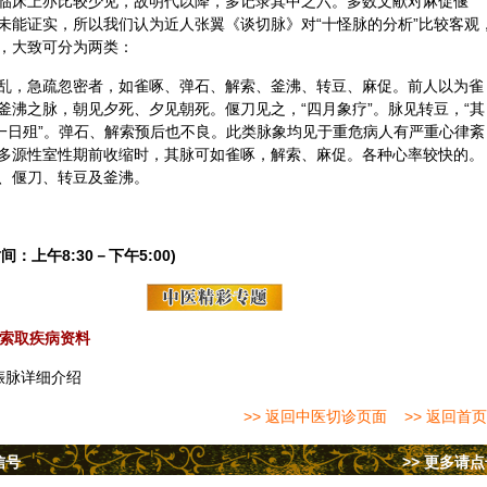
临床上亦比较少见，故明代以降，多记录其中之六。多数文献对麻促偃
未能证实，所以我们认为近人张翼《谈切脉》对“十怪脉的分析”比较客观
，大致可分为两类：
乱，急疏忽密者，如雀啄、弹石、解索、釜沸、转豆、麻促。前人以为雀
釜沸之脉，朝见夕死、夕见朝死。偃刀见之，“四月象疗”。脉见转豆，“其
者一日殂”。弹石、解索预后也不良。此类脉象均见于重危病人有严重心律紊
多源性室性期前收缩时，其脉可如雀啄，解索、麻促。各种心率较快的。
、偃刀、转豆及釜沸。
间：上午8:30－下午5:00)
索取疾病资料
娠脉详细介绍
>> 返回中医切诊页面
>> 返回首页
信号
>> 更多请