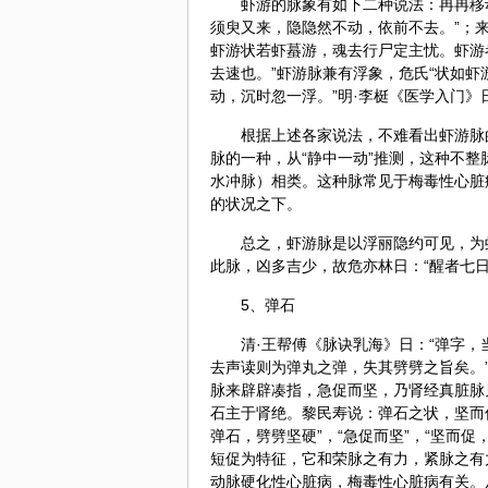
虾游的脉象有如下二种说法：冉冉移
须臾又来，隐隐然不动，依前不去。”；
虾游状若虾蟇游，魂去行尸定主忧。虾游
去速也。”虾游脉兼有浮象，危氏“状如虾
动，沉时忽一浮。”明·李梃《医学入门》
根据上述各家说法，不难看出虾游脉
脉的一种，从“静中一动”推测，这种不整
水
冲脉
）相类。这种脉常见于梅毒性心脏
的状况之下。
总之，虾游脉是以浮丽隐约可见，为
此脉，凶多吉少，故危亦林日：“醒者七日
5、弹石
清·王帮傅《脉诀乳海》日：“弹字
去声读则为弹丸之弹，失其劈劈之旨矣。
脉来辟辟凑指，急促而坚，乃肾经真脏脉
石主于肾绝。黎民寿说：弹石之状，坚而
弹石，劈劈坚硬”，“急促而坚”，“坚而
短促为特征，它和荣脉之有力，紧脉之有
动脉硬化性心脏病，梅毒性心脏病有关。