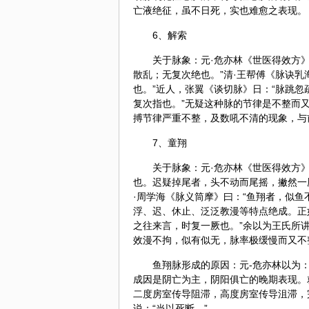
亡液绝征，虽不日死，实也难愈之表现。
6、解索
关于脉象：元·危亦林《世医得效方》
散乱；无复次绝也。”清·王帮傅《脉诀
也。”近人，张翼《谈切脉》日：“脉跳
复次指也。”无疑这种脉的节律是不整而
搏节律严重不整，及数吼不清的现象，与
7、童翔
关于脉象：元·危亦林《世医得效方》
也。迟疑掉尾者，头不动而尾摇，撇然一厥
·周学海《脉义筒摩》曰：“鱼翔者，似
浮、迟、休止、泛泛教漫等特点绝成。正
之往来言，时复一厥也。”余以为王氏所
效漫不拘，似有似无，脉率极缓慢而又不
鱼翔脉形成的原因：元-危亦林以为：
成因是阴亡为主，
阴阳
俱亡的晚期表现。
二度房室传导阻滞，高度房室传导沮滞，
说：“当以死断。”