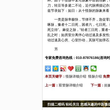
种。由于十怪脉中某写脉象
不容
易理解，
刀，转豆等多避二不论，近代脉搏描记亦
兹节录如下：如日：从十怪脉的脉象来看
一类是脉率极快，节律不齐，急促零
啄脉，豫者十二日死，困者六，七日死。
死立待”。麻促之脉，“轻者三日死，重
乱之时；如房室分离伴心动过速及多发性
动过速及心房、心室扑动，其脉可如弹石
另
专家免费咨询热线：010-87876186(咨询时
本页关键字：
怪脉详细介绍
怪脉介绍
免费
上一篇：
双管脉详细介绍
下一篇：
妊
扫描二维码 轻松关注 您感兴趣的中医微