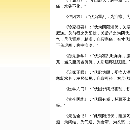
《千金方》：“寸口脉伏，胸中逆气
疝，水谷不化。”
《仨因方》：“伏为霍乱，为疝瘕、
《诊家枢要》：“伏为
阴阳
潜伏，关
厥逆。关前得之为阳伏，关后得之为阴伏
气，尺伏肾寒、精虚，疝瘕寒痛；右寸伏
下焦虚寒，腹中痼冷。”
《
濒湖脉学
》：“伏为霍乱吐频频，
兀，当关腹痛困沉沉，关后疝疼还破腹。
《诊家正眼》：“伏脉为阴，受病人
寒凝水各，左尺伏见，疝瘕可验，右尺伏
《医学入门》：“伏困邪闭成霍乱，
《古今医统》：“伏因有积，脉藏不
极。”
《景岳全书》：“此朝阳潜伏，阻膈
瘕、为闭结、为气逆、为食滞、为忿怒，