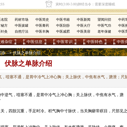
医名院
药材市场
中医简史
中医书籍
中医新闻
望闻问切
中药
方秘方
中医拔罐
中医膏药
中医刮痧
中医火疗
中医气功
中医
医针灸
自然疗法
中医丰胸
中医减肥
中医美容
老年保健
中医
疑难杂症
中医信息
中医常识
中医特色
中医
切诊
--> 伏脉之单脉介绍
伏脉之单脉介绍
气，噎塞不通，是胃中冷气上冲心胸；关上脉伏，中焦有水气，溏泄；尺
胸中逆气，噎塞不通，是胃中冷气上冲心胸；关上脉伏，中焦有水气，溏
”
三关，四肢沉重，手足时冷。积气胸中寸脉伏，当关胸癖常瞑目，尺部见