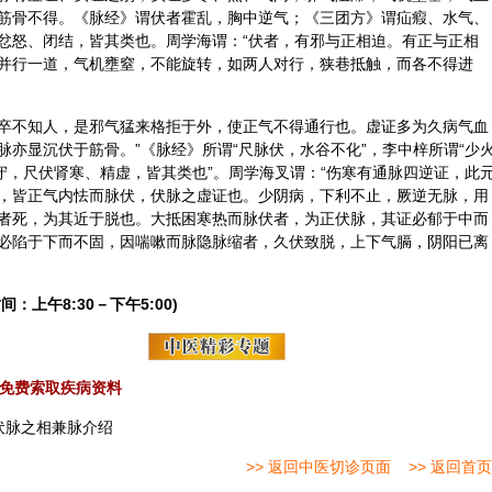
筋骨不得。《脉经》谓伏者霍乱，胸中逆气；《三团方》谓疝瘕、水气、
忿怒、闭结，皆其类也。周学海谓：“伏者，有邪与正相迫。有正与正相
并行一道，气机壅窒，不能旋转，如两人对行，狭巷抵触，而各不得进
卒不知人，是邪气猛来格拒于外，使正气不得通行也。虚证多为久病气血
亦显沉伏于筋骨。”《脉经》所谓“尺脉伏，水谷不化”，李中梓所谓“少
守，尺伏肾寒、精虚，皆其类也”。周学海叉谓：“伤寒有通脉四逆证，此
，皆正气内怯而脉伏，伏脉之虚证也。少阴病，下利不止，厥逆无脉，用
者死，为其近于脱也。大抵困寒热而脉伏者，为正伏脉，其证必郁于中而
必陷于下而不固，因喘嗽而脉隐脉缩者，久伏致脱，上下气膈，阴阳已离
间：上午8:30－下午5:00)
免费索取疾病资料
伏脉之相兼脉介绍
>> 返回中医切诊页面
>> 返回首页