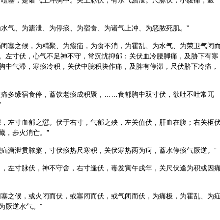
，噎塞，是诸气上冲胸中。关上脉伏，有水气溏泄。尺脉伏，小腹痛，瘢
为水气、为溏泄、为停痰、为宿食、为诸气上冲、为恶脓死肌。”
膈闭塞之候，为精聚、为瘕疝，为食不消，为霍乱、为水气、为荣卫气闭
。左寸伏，心气不足神不守，常沉忧抑郁：关伏血冷腰脚痛，及胁下有寒
胸中气滞，寒痰冷积，关伏
中脘
积块作痛，及脾有停滞，尺伏脐下冷痛，
腹痛多缘宿食停，蓄饮老痰成积聚，……食郁胸中双寸伏，欲吐不吐常兀
”
深，左寸血郁之愆。伏于右寸，气郁之殃，左关值伏，肝血在腹；右关枢
藏，步火消亡。”
积疝溏泄贯脓窠，寸伏痰热尺寒积，关伏寒热两为疴，蓄水停痰气厥逆。”
出，左寸脉伏，神不守舍，右寸逢伏，毒发寅午戌年，关尺伏逢为积或因
闭塞之候，或火闭而伏，或塞闭而伏，或气闭而伏，为痛极，为霍乱、为
为厥逆水气。”