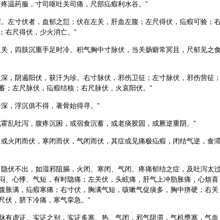
脐疼温药服，寸司呕吐关司痛，尺部疝瘕利水谷。”
深。左寸伏者，血郁之愆；伏在左关，肝血左腹；左尺得伏，疝瘕可验；
；右尺得伏，少火消亡。”
三关，四肢沉重手足时冷。积气胸中寸脉伏，当关肠癖常冥且，尺郁见之
人深，阴遏阳伏，获汗为珍。右寸脉伏，邪伤卫征；左寸脉伏，邪伤营征
蓄；左尺脉伏，疝瘕结核；右尺脉伏，火哀阳伏。”
汗深，浮沉俱不得，著骨始得寻。”
或霍乱吐泻，腹疼沉困，或宿食沉蓄，或老痰胶固，或厥逆重阴。”
，或火闭而伏，寒闭而伏，气闭而伏，其症或见痛极疝瘕，闭结气逆，食
常隐伏不出，如湿邪阻膈，火闭、寒闭、气闭、疼痛郁结之症，及吐泻太
闷、心悸、气短，有时隐痛；左关伏，头眩痛，肝气上冲肋胀痛，心烦喜
腹胀满，疝瘕寒痛；右寸伏，胸满气短，咳嗽气促痰多，胸中痹硬；右关
尺伏，脐下冷痛，寒气挛急。”
脉有虚证、实证之别，实证多寒、热、气闭，邪气阻滞，气机壅塞，气血