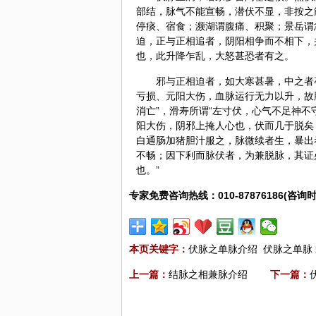
部结，脉气不能宣畅，潜伏不显，非按之
停痰、宿食；濒湖谓腹痛、积聚；景岳谓
迫，正与正相追者，阴阳相争而不相下，
也，此升降乍乱，大怒甚恐者有之。
邪与正相迫者，如大寒甚暑，中之者
亏损、元阳大伤，血脉运行无力以升，故脉
消亡”，滑寿所谓“左寸伏，心气不足神不
阳大伤，阴邪上掩人心也，伏而几于脱矣
白通肠加猪
胆汁
服之，脉微续者生，暴出
不畅；因下利而脉伏者，为兼脱脉，其证
也。”
专家免费咨询热线：010-87876186(咨询时
本页关键字：
伏脉之单脉介绍
伏脉之单脉
上一篇：
结脉之相兼脉介绍
下一篇：