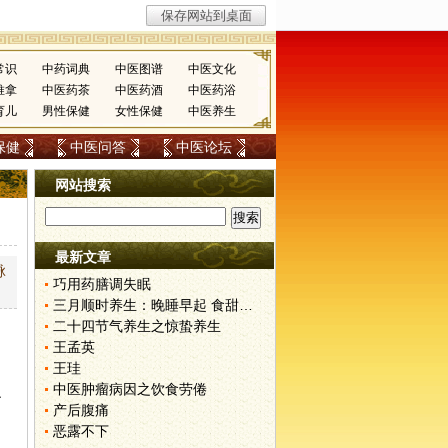
常识
中药词典
中医图谱
中医文化
推拿
中医药茶
中医药酒
中医药浴
育儿
男性保健
女性保健
中医养生
保健
中医问答
中医论坛
网站搜索
最新文章
脉
巧用药膳调失眠
三月顺时养生：晚睡早起 食甜养肝
二十四节气养生之惊蛰养生
王孟英
王珪
中医肿瘤病因之饮食劳倦
之
产后腹痛
恶露不下