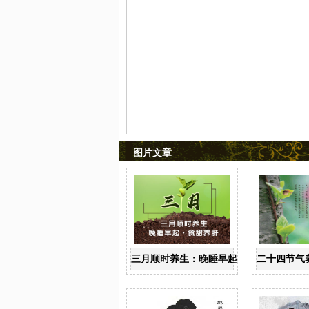
图片文章
三月顺时养生：晚睡早起 食甜养肝
二十四节气