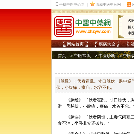
名
偏
中
网站首页
疾病大全
首页
-->
中医常识
-->
中医诊断
-->
中医
《脉经》：伏者霍乱。寸口脉伏，胸中逆
伏，小腹痛，癥疝，水谷不化。
《
脉经
》：“伏者霍乱。寸口脉伏，
泄；尺脉伏，小腹痛，癥疝，水谷不化。
《脉诀》：“伏者阴也，主毒气闭塞
食不消，坐卧非安还破腹。”