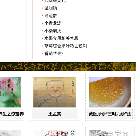
六味地黄丸
温胆汤
逍遥散
小青龙汤
小柴胡汤
水果食用相关禁忌
草莓综合果汁巧去粉刺
番茄苹果汁
养生之惊蛰养生
王孟英
藏医尿诊“三时九诊”法