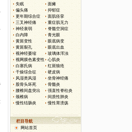
失眠
面瘫
偏头痛
抑郁症
右
更年期综合症
面肌痉挛
三叉神经痛
重症肌无力
神经衰弱
脊髓空洞症
食
白内障
青光眼
黄斑变性
眼底病变
；
黄斑裂孔
眼底出血
视神经萎缩
玻璃体浑浊
视网膜色素变性
心肌炎
白塞氏病
红斑狼疮
干燥综合征
硬皮病
风湿类风湿
坐骨神经痛
股骨头坏死
骨髓炎
滞
腰椎间盘突出
强直性脊柱炎
颈椎病
间质性肺炎
过
慢性结肠炎
慢性胃溃疡
栏目导航
网站首页