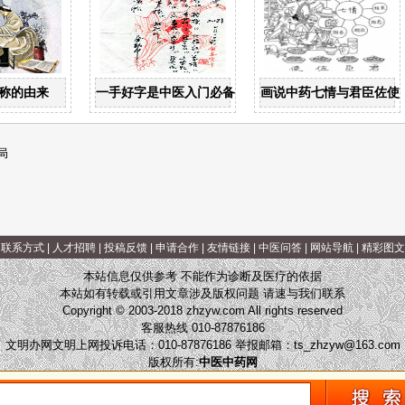
名称的由来
一手好字是中医入门必备
画说中药七情与君臣佐使
局
|
联系方式
|
人才招聘
|
投稿反馈
|
申请合作
|
友情链接
|
中医问答
|
网站导航
|
精彩图文
本站信息仅供参考 不能作为诊断及医疗的依据
本站如有转载或引用文章涉及版权问题 请速与我们联系
Copyright © 2003-2018 zhzyw.com All rights reserved
客服热线 010-87876186
文明办网文明上网投诉电话：010-87876186 举报邮箱：
ts_zhzyw@163.com
版权所有:
中医中药网