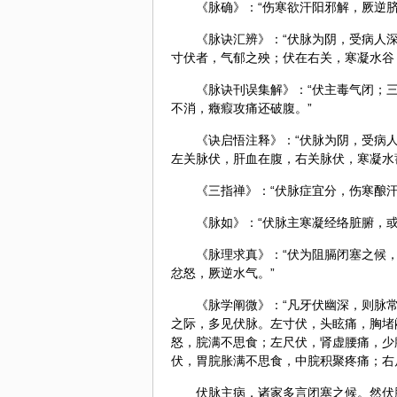
《脉确》：“伤寒欲汗阳邪解，厥逆
《脉诀汇辨》：“伏脉为阴，受病人
寸伏者，气郁之殃；伏在右关，寒凝水谷
《脉诀刊误集解》：“伏主毒气闭；
不消，癥瘕攻痛还破腹。”
《诀启悟注释》：“伏脉为阴，受病
左关脉伏，肝血在腹，右关脉伏，寒凝水
《三指禅》：“伏脉症宜分，伤寒酿
《脉如》：“伏脉主寒凝
经络
脏腑，
《脉理求真》：“伏为阻膈闭塞之候
忿怒，厥逆水气。”
《脉学阐微》：“凡牙伏幽深，则脉
之际，多见伏脉。左寸伏，头眩痛，胸堵
怒，脘满不思食；左尺伏，
肾虚
腰痛，少
伏，胃脘胀满不思食，中脘积聚疼痛；右
伏脉主病，诸家多言闭塞之候。然伏