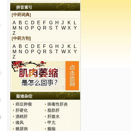
拼音索引
[中药词典]
A
B
C
D
E
F
G
H
J
K
L
而
M
N
O
P
Q
R
S
T
W
X
Y
Z
[中药方剂]
A
B
C
D
E
F
G
H
J
K
L
M
N
O
P
Q
R
S
T
W
X
Y
Z
伏
疑难杂症
痛
癌症肿瘤
病毒性肝炎
肝硬化
脂肪肝
酒精肝
肝腹水
疝
痛风
甲亢
糖尿病
癫痫