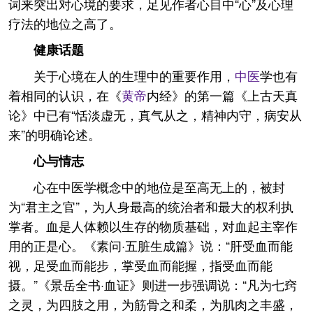
词来突出对心境的要求，足见作者心目中“心”及心理
疗法的地位之高了。
健康话题
关于心境在人的生理中的重要作用，
中医
学也有
着相同的认识，在《
黄帝
内经》的第一篇《上古天真
论》中已有“恬淡虚无，真气从之，精神内守，病安从
来”的明确论述。
心与情志
心在中医学概念中的地位是至高无上的，被封
为“君主之官”，为人身最高的统治者和最大的权利执
掌者。血是人体赖以生存的物质基础，对血起主宰作
用的正是心。《素问·五脏生成篇》说：“肝受血而能
视，足受血而能步，掌受血而能握，指受血而能
摄。”《景岳全书·血证》则进一步强调说：“凡为七窍
之灵，为四肢之用，为筋骨之和柔，为肌肉之丰盛，