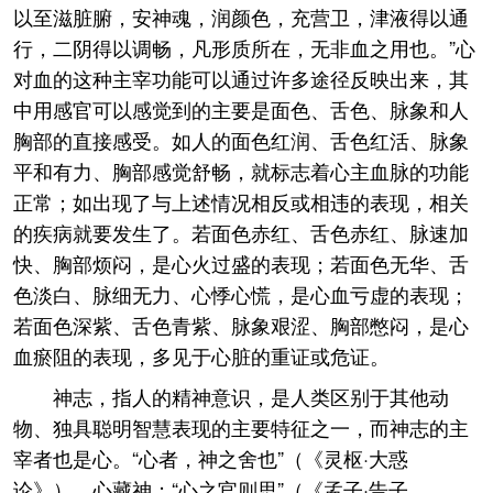
以至滋脏腑，安神魂，润颜色，充营卫，津液得以通
行，二阴得以调畅，凡形质所在，无非血之用也。”心
对血的这种主宰功能可以通过许多途径反映出来，其
中用感官可以感觉到的主要是面色、舌色、脉象和人
胸部的直接感受。如人的面色红润、舌色红活、脉象
平和有力、胸部感觉舒畅，就标志着心主血脉的功能
正常；如出现了与上述情况相反或相违的表现，相关
的疾病就要发生了。若面色赤红、舌色赤红、脉速加
快、胸部烦闷，是心火过盛的表现；若面色无华、舌
色淡白、脉细无力、心悸心慌，是心血亏虚的表现；
若面色深紫、舌色青紫、脉象艰涩、胸部憋闷，是心
血瘀阻的表现，多见于心脏的重证或危证。
神志，指人的精神意识，是人类区别于其他动
物、独具聪明智慧表现的主要特征之一，而神志的主
宰者也是心。“心者，神之舍也”（《灵枢·大惑
论》），心藏神；“心之官则思”（《孟子·告子