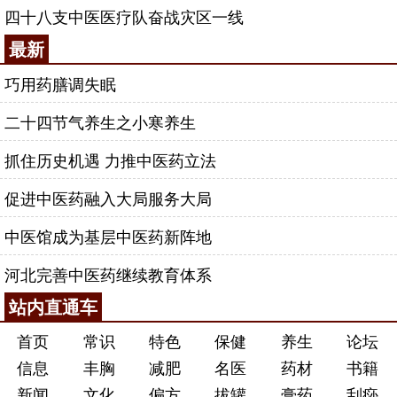
四十八支中医医疗队奋战灾区一线
最新
巧用药膳调失眠
二十四节气养生之小寒养生
抓住历史机遇 力推中医药立法
促进中医药融入大局服务大局
中医馆成为基层中医药新阵地
河北完善中医药继续教育体系
站内直通车
首页
常识
特色
保健
养生
论坛
信息
丰胸
减肥
名医
药材
书籍
新闻
文化
偏方
拔罐
膏药
刮痧