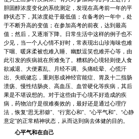
胆固醇浓度变化的系统测定，发现在高考前一年的平
静状态下，其浓度处于最低值；在备考的一年中，处
于不断升高的变值；在参加高考的前夜，达到最高
值；然后，又逐渐下降。日常生活中这样的例子也不
少见，当一个人心情不好时，常表现出山珍海味也难
下咽、暖床柔被也难入睡、幽默逗笑也难开心等，由
此引发的疾病就在所难免了。糟糕的心境轻则使人食
欲减退、大便紊乱、月经不调、头痛眩晕、心慌汗
出、失眠健忘，重则形成神经官能症、胃及十二指肠
溃疡、慢性结肠炎、高血压、血管硬化等疾病，其后
果是不堪设想的。对于这些由于心境不好造成的疾
病，药物治疗是很难奏效的，最好还是通过心理疗
法，恢复“思无邪僻”、“行宽心和”、“心平气和”、“心静
意定”的正常精神状态，从而达到病去体健的目的。
心平气和在自己