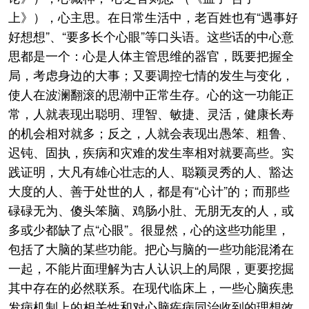
上》），心主思。在日常生活中，老百姓也有“遇事好
好想想”、“要多长个心眼”等口头语。这些话的中心意
思都是一个：心是人体主管思维的器官，既要把握全
局，考虑身边的大事；又要调控七情的发生与变化，
使人在波澜翻滚的思潮中正常生存。心的这一功能正
常，人就表现出聪明、理智、敏捷、灵活，健康长寿
的机会相对就多；反之，人就会表现出愚笨、粗鲁、
迟钝、固执，疾病和灾难的发生率相对就要高些。实
践证明，大凡有雄心壮志的人、聪颖灵秀的人、豁达
大度的人、善于处世的人，都是有“心计”的；而那些
碌碌无为、傻头笨脑、鸡肠小肚、无朋无友的人，或
多或少都缺了点“心眼”。很显然，心的这些功能里，
包括了大脑的某些功能。把心与脑的一些功能混淆在
一起，不能片面理解为古人认识上的局限，更要挖掘
其中存在的必然联系。在现代临床上，一些心脑疾患
发病机制上的相关性和对心脑疾病同治收到的理想效