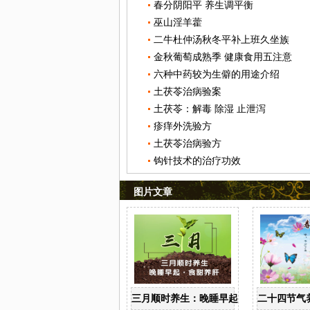
春分阴阳平 养生调平衡
巫山淫羊藿
二牛杜仲汤秋冬平补上班久坐族
金秋葡萄成熟季 健康食用五注意
六种中药较为生僻的用途介绍
土茯苓治病验案
土茯苓：解毒 除湿 止泄泻
疹痒外洗验方
土茯苓治病验方
钩针技术的治疗功效
图片文章
三月顺时养生：晚睡早起 食甜养肝
二十四节气