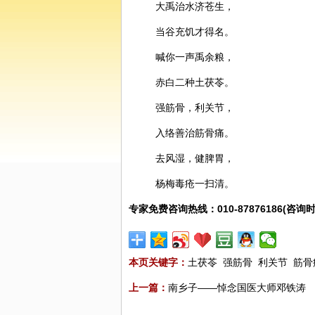
大禹治水济苍生，
当谷充饥才得名。
喊你一声
禹余粮
，
赤白二种
土
茯苓
。
强筋骨，利关节，
入络善治筋骨痛。
去风湿，健脾胃，
杨梅毒疮一扫清。
专家免费咨询热线：010-87876186(咨询时
本页关键字：
土茯苓
强筋骨
利关节
筋骨
上一篇：
南乡子——悼念国医大师邓铁涛