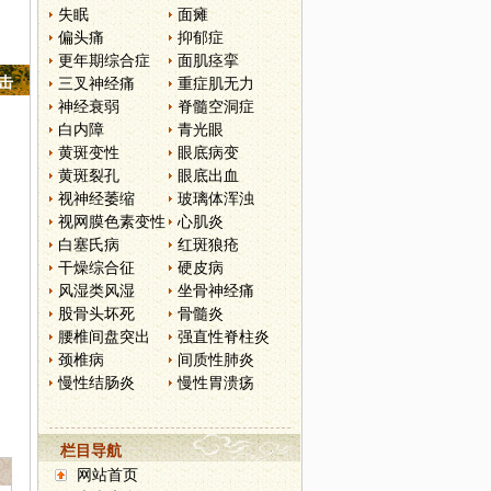
失眠
面瘫
偏头痛
抑郁症
更年期综合症
面肌痉挛
点击
三叉神经痛
重症肌无力
神经衰弱
脊髓空洞症
白内障
青光眼
黄斑变性
眼底病变
黄斑裂孔
眼底出血
视神经萎缩
玻璃体浑浊
视网膜色素变性
心肌炎
白塞氏病
红斑狼疮
干燥综合征
硬皮病
风湿类风湿
坐骨神经痛
股骨头坏死
骨髓炎
腰椎间盘突出
强直性脊柱炎
颈椎病
间质性肺炎
慢性结肠炎
慢性胃溃疡
栏目导航
网站首页