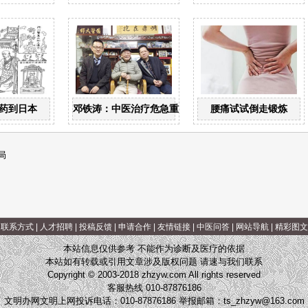
药到日本
邓铁涛：中医治疗危急重症大有可为
腰痛试试倒走锻炼
局
|
联系方式
|
人才招聘
|
投稿反馈
|
申请合作
|
友情链接
|
中医问答
|
网站导航
|
精彩图文
本站信息仅供参考 不能作为诊断及医疗的依据
本站如有转载或引用文章涉及版权问题 请速与我们联系
Copyright © 2003-2018 zhzyw.com All rights reserved
客服热线 010-87876186
文明办网文明上网投诉电话：010-87876186 举报邮箱：
ts_zhzyw@163.com