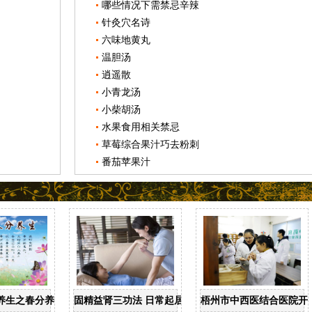
哪些情况下需禁忌辛辣
针灸穴名诗
六味地黄丸
温胆汤
逍遥散
小青龙汤
小柴胡汤
水果食用相关禁忌
草莓综合果汁巧去粉刺
番茄苹果汁
养生之春分养生
固精益肾三功法 日常起居均可做
梧州市中西医结合医院开