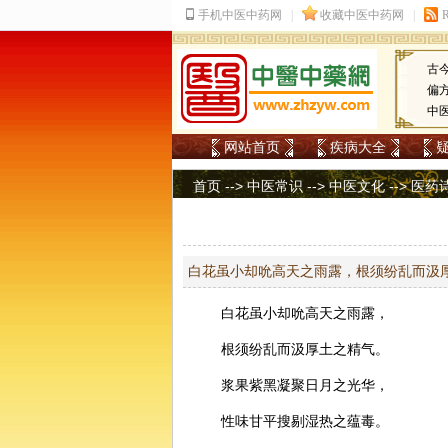
古
偏
中
网站首页
疾病大全
首页
-->
中医常识
-->
中医文化
-->
医药
白花虽小却吮高天之雨露，根须纷乱而汲
白花虽小却吮高天之雨露，
根须纷乱而汲厚土之精气。
浆果紫黑凝聚
日月
之光华，
性味甘平搜剔湿热之蕴毒。