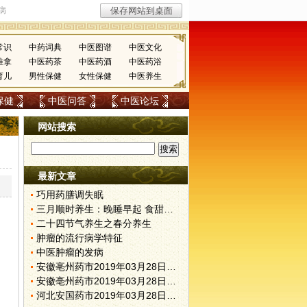
常识
中药词典
中医图谱
中医文化
推拿
中医药茶
中医药酒
中医药浴
育儿
男性保健
女性保健
中医养生
保健
中医问答
中医论坛
网站搜索
最新文章
巧用药膳调失眠
三月顺时养生：晚睡早起 食甜养肝
二十四节气养生之春分养生
肿瘤的流行病学特征
中医肿瘤的发病
安徽亳州药市2019年03月28日快讯
安徽亳州药市2019年03月28日快讯
河北安国药市2019年03月28日快讯