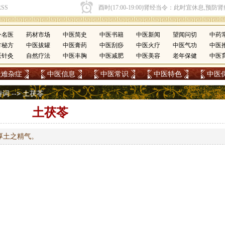
今名医
药材市场
中医简史
中医书籍
中医新闻
望闻问切
中药
方秘方
中医拔罐
中医膏药
中医刮痧
中医火疗
中医气功
中医
医针灸
自然疗法
中医丰胸
中医减肥
中医美容
老年保健
中医
疑难杂症
中医信息
中医常识
中医特色
中医
诗词
--> 土茯苓
土茯苓
厚土之精气。