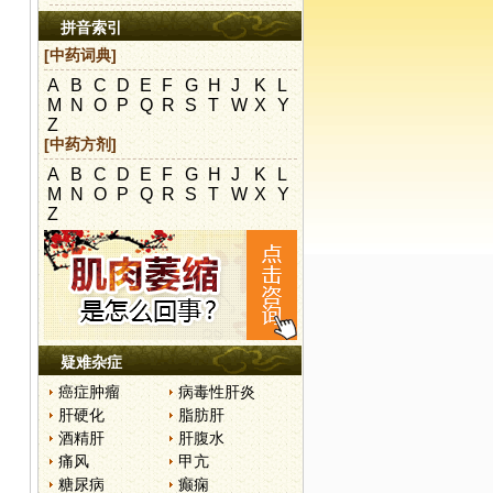
拼音索引
[中药词典]
A
B
C
D
E
F
G
H
J
K
L
M
N
O
P
Q
R
S
T
W
X
Y
Z
[中药方剂]
A
B
C
D
E
F
G
H
J
K
L
M
N
O
P
Q
R
S
T
W
X
Y
Z
疑难杂症
癌症肿瘤
病毒性肝炎
肝硬化
脂肪肝
酒精肝
肝腹水
痛风
甲亢
糖尿病
癫痫