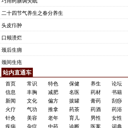
巧用药膳调失眠
二十四节气养生之春分养生
头皮疖肿
口颊溃烂
颈后生痈
颈间生疮
站内直通车
首页
常识
特色
保健
养生
论坛
信息
丰胸
减肥
名医
药材
书籍
新闻
文化
偏方
拔罐
膏药
刮痧
火疗
气功
推拿
药茶
药酒
药浴
针灸
美容
老年
育儿
男性
女性
疾病
杂症
中药
诊断
医案
词典