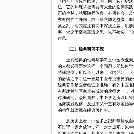
《内经》所提出的望、闻、问、切四诊技
法，它的熟练掌握需要有大量的临床实践
正确辨脉，就要随师体察，心领神会，反
亦有内异而外同，故五脏六腑之盈虚，血
紧之乱，俞穴流注有高下深浅之差，肌肤
事，求之于至粗至浅之思，岂不殆矣。”
作风。
（二）经典研习不深
重视经典的钻研与学习是中医专业素
的人都必须面对这样一个问题，即如何学
特殊地位，所以长期以来，《内经》、《
的必读之书，也一直是中医专业重要的必
经典著作是医者临证之准绳，有的中医名
有所建树的医家卓有成效的途径之一”。
讨和研究。众所周知，中医学之所以历经
临床实践观察，反过来又一直有效地指导
的精华就蕴藏在经典著作中。
从历史上看，中医多是跟师带徒或自
不过诵一家之成说，守一定之成规，以幸
以资论治之权变。甚者至于尽弃古方，附