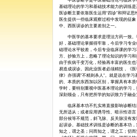
中医
诊断学是中医基础理论与临床学
基础理论的学习和基础技术能力的训练是
医诊断主要依靠医生运用“四诊”和辩证
医生提供一些临床观察过程中发现的征象
中、西医误诊的主要差别之一。
中医学的基本要求是理法方药一致。
好，基础理论掌握得牢靠，今后学习专业
础理论水平较差，今后专业临床课的学习
方、抄验方上，忽略了理论知识的学习和
由于疾病千变万化，经验再丰富的医生也
易造成误诊。因此业医者必须精技，《医
律》亦强调”不精则杀人”。就是说在学
的、本质的东西加以区别，掌握具有本质
学时，要特别重视中医基本理论的学习，
深刻领会，只有把所学的知识致力于融会
临床基本功不扎实将直接影响诊断结
无所适从；或者应用诱导性、暗示性语言
部分候等不规范，斜飞脉、反关脉没有发
起误诊。基础技术训练是诊断的基本功，
知之，谓之圣；问而知之，谓之工；切而