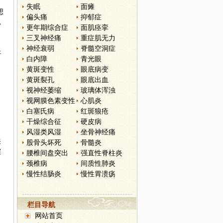
失眠
面瘫
想
偏头痛
抑郁症
，
更年期综合症
面肌痉挛
三叉神经痛
重症肌无力
神经衰弱
脊髓空洞症
好
白内障
青光眼
黄斑变性
眼底病变
黄斑裂孔
眼底出血
视神经萎缩
玻璃体浑浊
视网膜色素变性
心肌炎
白塞氏病
红斑狼疮
干燥综合征
硬皮病
风湿类风湿
坐骨神经痛
来
股骨头坏死
骨髓炎
探
腰椎间盘突出
强直性脊柱炎
颈椎病
间质性肺炎
慢性结肠炎
慢性胃溃疡
栏目导航
网站首页