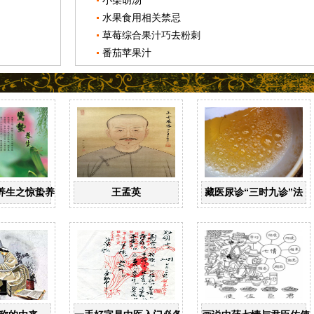
小柴胡汤
水果食用相关禁忌
草莓综合果汁巧去粉刺
番茄苹果汁
养生之惊蛰养生
王孟英
藏医尿诊“三时九诊”法