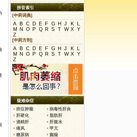
拼音索引
为
[中药词典]
A
B
C
D
E
F
G
H
J
K
L
M
N
O
P
Q
R
S
T
W
X
Y
Z
[中药方剂]
A
B
C
D
E
F
G
H
J
K
L
验
M
N
O
P
Q
R
S
T
W
X
Y
Z
要
疑难杂症
癌症肿瘤
病毒性肝炎
肝硬化
脂肪肝
酒精肝
肝腹水
而
痛风
甲亢
糖尿病
癫痫