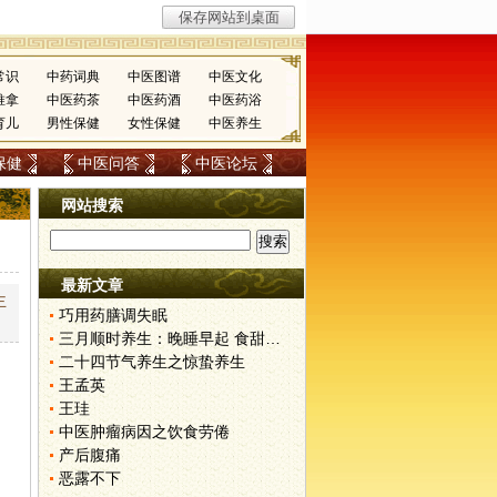
常识
中药词典
中医图谱
中医文化
推拿
中医药茶
中医药酒
中医药浴
育儿
男性保健
女性保健
中医养生
保健
中医问答
中医论坛
网站搜索
最新文章
主
巧用药膳调失眠
三月顺时养生：晚睡早起 食甜养肝
二十四节气养生之惊蛰养生
王孟英
王珪
中医肿瘤病因之饮食劳倦
产后腹痛
恶露不下