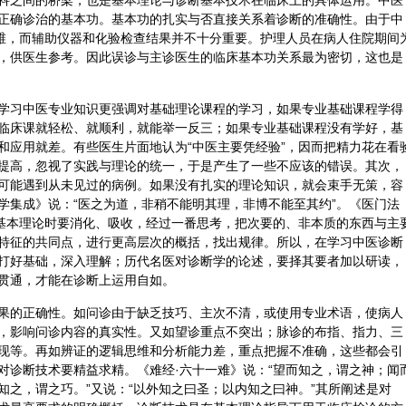
科之间的桥梁，也是基本理论与诊断基本技术在临床上的具体运用。中医
正确诊治的基本功。基本功的扎实与否直接关系着诊断的准确性。由于中
思维，而辅助仪器和化验检查结果并不十分重要。护理人员在病人住院期间
，供医生参考。因此误诊与主诊医生的临床基本功关系最为密切，这也是
学习中医专业知识更强调对基础理论课程的学习，如果专业基础课程学得
临床课就轻松、就顺利，就能举一反三；如果专业基础课程没有学好，基
和应用就差。有些医生片面地认为“中医主要凭经验”，因而把精力花在看
提高，忽视了实践与理论的统一，于是产生了一些不应该的错误。其次，
可能遇到从未见过的病例。如果没有扎实的理论知识，就会束手无策，容
学集成》说：“医之为道，非稍不能明其理，非博不能至其约”。《医门法
习基本理论时要消化、吸收，经过一番思考，把次要的、非本质的东西与主
特征的共同点，进行更高层次的概括，找出规律。所以，在学习中医诊断
打好基础，深入理解；历代名医对诊断学的论述，要择其要者加以研读，
贯通，才能在诊断上运用自如。
果的正确性。如问诊由于缺乏技巧、主次不清，或使用专业术语，使病人
，影响问诊内容的真实性。又如望诊重点不突出；脉诊的布指、指力、三
现等。再如辨证的逻辑思维和分析能力差，重点把握不准确，这些都会引
对诊断技术要精益求精。《
难经
·六十一难》说：“望而知之，谓之神；闻
知之，谓之巧。”又说：“以外知之曰圣；以内知之曰神。”其所阐述是对