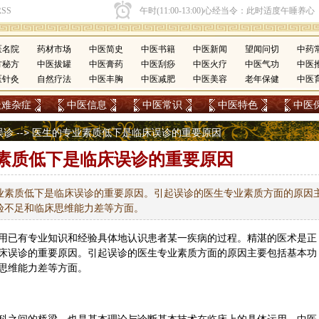
医名院
药材市场
中医简史
中医书籍
中医新闻
望闻问切
中药
方秘方
中医拔罐
中医膏药
中医刮痧
中医火疗
中医气功
中医
医针灸
自然疗法
中医丰胸
中医减肥
中医美容
老年保健
中医
疑难杂症
中医信息
中医常识
中医特色
中医
误诊
--> 医生的专业素质低下是临床误诊的重要原因
素质低下是临床误诊的重要原因
业素质低下是临床误诊的重要原因。引起误诊的医生专业素质方面的原因
验不足和临床思维能力差等方面。
用已有专业知识和经验具体地认识患者某一疾病的过程。精湛的医术是正
床误诊的重要原因。引起误诊的医生专业素质方面的原因主要包括基本功
思维能力差等方面。