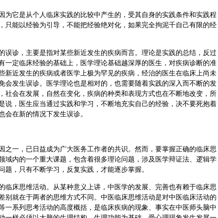
因为它是从个人临床实践的比较中产生的，受其自身的实践条件和实践程
，只能以经验为引导，不能把经验绝对化，如果完全拘泥千自己有限的经
的误诊，主要是指对某些新近发生的疾病而言。理论是实践的总结，反过
有一定临床经验的基础上，医学理论基础越深厚的医生，对疾病诊断的准
些新近发生的疾病或者医学上极为罕见的疾病，经治的医生在临床上尚未
免会发生误诊。医学理论也是相对的，也需要随着实践的深入而不断的发
，社会在发展，自然在变化，疾病的种类和表现方式也在不断地改变，所
是说，医生应当通过实践和学习，不断地充实自己的经验，决不要死抱着
也会在新的情况下发生误诊。
因之一，已日益成为广大医务工作者的共识。然而，要掌握正确的临床思
领域内的一个重大课题，包含着很多理论问题，涉及医学辩证法、逻辑学
问题，只有不断学习，反复实践，才能逐步掌握。
的临床思维活动。从某种意义上讲，中医学的发展、完善也有赖于临床思
差别就在于两者的思维方式不同。中医临床思维活动是对中医临床活动的
验证等一系列思考活动的高度概括，是临床疾病的现象、事实在中医师头脑中
动一样必须以大脑的生理结构、生理功能为基础，受心理现象发生发展一