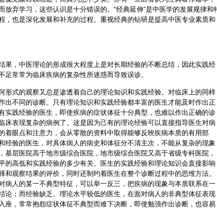
而放弃学习，这些认识是十分错误的。“经典延伸”是中医学的发展规律和
程，也是深化发展和补充的过程。重视经典的钻研是提高中医专业素质和
结果，
中医理论
的形成很大程度上是对长期经验的不断总结，因此实践经
不足常常为临床疾病的复杂性所迷惑而导致误诊。
何形式的观察又总是渗透着自己的理论知识和实践经验。对临床上的同样
作出不同的诊断。只有理论知识和实践经验都丰富的医生才能及时作出正
有实践经验的医生，即使疾病的症状体征十分典型，也难以作出正确的诊
临床表现复杂的病例了。这是因为己有的理论经验可以直接指导医生对病
的着眼点和注意力，会从零散的资料中取得能够反映疾病本质的有用部
和经验的医生，对具体病人的病史和体征分不清主次，不能从复杂的现象
，基层医院高于地市级综合医院，地市级综合医院又高于省级专科医院，
平的高低和实践经验的多少有关。医生的实践经验和理论知识会直接影响
择和观察结果的评价，同时还制约着医生在整个诊断过程中的思维方法。
对病人的某一不典型特征，可以举一反三，把疾病的现象与本质联系在一
结论；而经验缺乏、理论水平较低的医生，在面对病人的非典型体征表现
入座，常常抱怨症状体征不典型而难下决断，即使勉强作出诊断，也容易