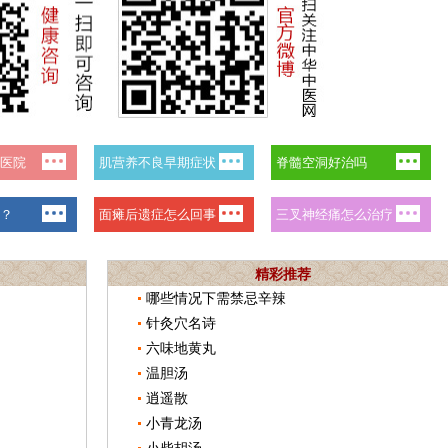
精彩推荐
哪些情况下需禁忌辛辣
针灸穴名诗
六味地黄丸
温胆汤
逍遥散
小青龙汤