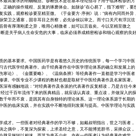
术最高要求的明确概括。诊断技术是在基本理论指导下用于临床检诊的方
、正确的操作规程、反复的琢磨体会。如脉诊”在心易了，指下难明”，要
复实践，观察检诊要至精至微。《于金要方·序例》说：“病有内同而外异
脉荣卫之通塞，固非耳目之所察，必先诊候以审之。而寸口关尺有浮沉弦
筋骨有厚薄刚柔之异，唯用心精微者，始可以言兹矣。今以至精至微之
诊断是关乎病人生命安危的大事，临床必须养成精密检诊和细心观察的良
质的基本要求。中国医药学是有着悠久历史的传统医学，每一个学习中医
习古代医学经典著作。由千经典著作在中医学理论体系的确立和发展上的
伤寒论》、《
金匮要略
》、《
温病条辨
》等经典著作一直都是学习中医者
修课。中医专业不少课程的教材也都是取材于中医经典著作及名家医著。
医深有感触地说：“对经典著作及各派的代表著作反复精读，乃是古往今
对经过千百年流传下来的医典精品，就应该认真读、重点读，并做深入的
数千年而不衰，是因其有自身独特的理论体系。这一理论体系源于长期的
中医的临床实践，并在实践中不断地得到发展与提高。中医学理论与实践
学成才。一些医者对经典著作的学习不够，如戴叔明指出，世之习医者，
病之偶中，不复深为探索，上求圣经之意，又不能博览群书，采择众议，
会胧见辗转以相迷，而其为患不少矣。亦有一些医者认为经典著作难学，