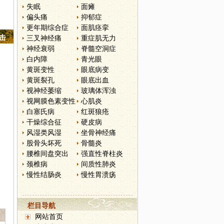
失眠
面瘫
偏头痛
抑郁症
更年期综合症
面肌痉挛
点击
三叉神经痛
重症肌无力
神经衰弱
脊髓空洞症
白内障
青光眼
黄斑变性
眼底病变
黄斑裂孔
眼底出血
视神经萎缩
玻璃体浑浊
视网膜色素变性
心肌炎
白塞氏病
红斑狼疮
干燥综合征
硬皮病
风湿类风湿
坐骨神经痛
股骨头坏死
骨髓炎
腰椎间盘突出
强直性脊柱炎
颈椎病
间质性肺炎
慢性结肠炎
慢性胃溃疡
栏目导航
网站首页