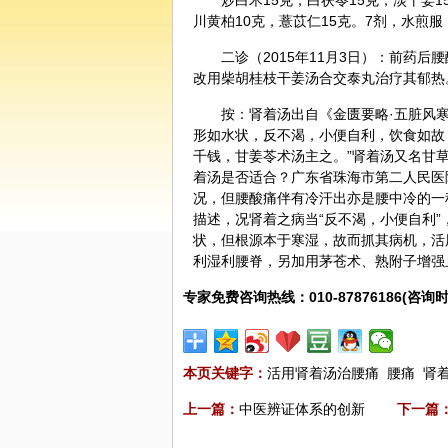
炒
白术
15克，
白茯苓
15克，淡
干姜
1
川
黄柏
10克，
薏苡仁
15克。7剂，水煎服
二诊（2015年11月3日）：前药
改用柴胡桂枝干姜汤合交泰丸治疗其郁热
按：肾着汤出自《
金匮要略
·五脏风
形如水状，反不渴，小便自利，饮食如故
千钱，甘姜苓术汤主之。”肾着汤又名甘
着汤是否适合？广东省珠海市第二人民医
况，但腰酸痛伴有冷汗出亦是腰中冷的一
描述，况肾着之病当“反不渴，小便自利
状，但根源本于寒湿，故而抓其病机，活
利湿利腰脊，另加用茅苍术、熟附子增强
专家免费咨询热线：010-87876186(咨询时
本页关键字：
活用肾着汤治腰痛
腰痛
肾
上一篇：
中医辨证体系的创新
下一篇