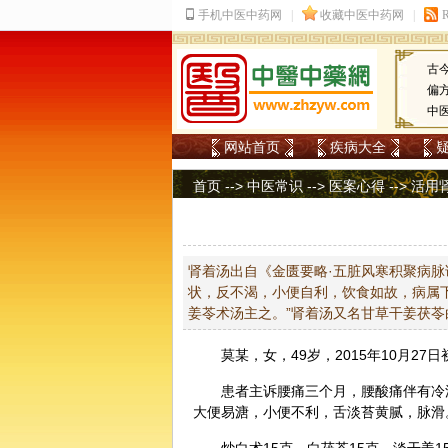
古
偏
中
网站首页
疾病大全
首页
-->
中医常识
-->
医案心得
--> 活
肾着汤出自《金匮要略·五脏风寒积聚病脉
状，反不渴，小便自利，饮食如故，病属
姜苓术汤主之。”肾着汤又名甘草干姜茯苓
莫某，女，49岁，2015年10月27
患者主诉腰痛三个月，腰酸痛伴有冷
大便易溏，小便不利，舌淡苔黄腻，脉滑