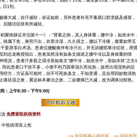
5克，炙
甘草
5克，茅
苍术
20克，熟
附子
15克，潞
党参
15克，怀
牛膝
20克
，日1剂。
后腰酸痛大减，自汗减轻，余证如前，另外患者补充平素易口腔溃疡及感冒，
。后随访症状有所减轻。
寒积聚病脉证并治第十一》：“肾着之病，其人身体重，腰中冷，如坐水中
，病属下焦，身劳汗出，衣里冷湿，久久得之，腰以下冷痛，腹重如带五
草干姜茯苓白术汤。患者仅腰酸痛伴有冷汗出，并无诉腰部寒冷症状，用
院刘志龙教授指出，患者虽然没有如条文描述之腰中冷以及身体重的情
种情况，患者汗多抚之湿冷形如条文“腰中冷，如坐水中，形如水状”之生
”，而此患者口干饮不多，小便不利乃因寒湿久而化热，故而出现湿热的症
用经方，方证虽可相对，但不可死执条文，不知变通，且合用四妙散清热
止痛祛湿之效，冀达标本兼治之效。二诊腰痛已大减，改为调体治郁热。
间：上午8:30－下午5:00)
着汤
免费索取疾病资料
：
中焦痞滞宣上焦
>> 返回医案心得页面
>> 返回首页