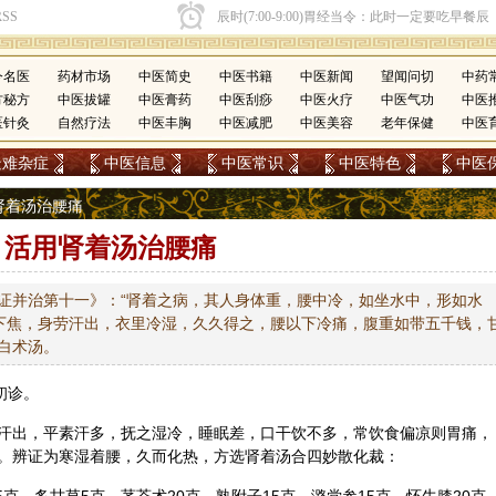
今名医
药材市场
中医简史
中医书籍
中医新闻
望闻问切
中药
方秘方
中医拔罐
中医膏药
中医刮痧
中医火疗
中医气功
中医
医针灸
自然疗法
中医丰胸
中医减肥
中医美容
老年保健
中医
疑难杂症
中医信息
中医常识
中医特色
中医
用肾着汤治腰痛
活用肾着汤治腰痛
证并治第十一》：“肾着之病，其人身体重，腰中冷，如坐水中，形如水
下焦，身劳汗出，衣里冷湿，久久得之，腰以下冷痛，腹重如带五千钱，
白术汤。
日初诊。
汗出，平素汗多，抚之湿冷，睡眠差，口干饮不多，常饮食偏凉则胃痛，
。辨证为寒湿着腰，久而化热，方选肾着汤合四妙散化裁：