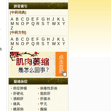
，
拼音索引
[中药词典]
A
B
C
D
E
F
G
H
J
K
L
M
N
O
P
Q
R
S
T
W
X
Y
Z
，
[中药方剂]
肾
A
B
C
D
E
F
G
H
J
K
L
M
N
O
P
Q
R
S
T
W
X
Y
Z
动
疑难杂症
癌症肿瘤
病毒性肝炎
肝硬化
脂肪肝
酒精肝
肝腹水
痛风
甲亢
糖尿病
癫痫