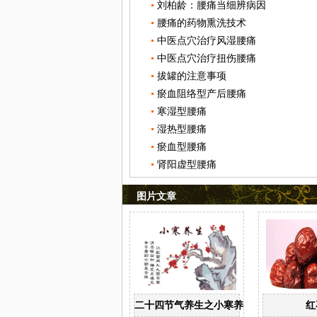
刘柏龄：腰痛当细辨病因
腰痛的药物熏洗技术
中医点穴治疗风湿腰痛
中医点穴治疗扭伤腰痛
拔罐的注意事项
瘀血阻络型产后腰痛
寒湿型腰痛
湿热型腰痛
瘀血型腰痛
肾阳虚型腰痛
图片文章
二十四节气养生之小寒养生
红