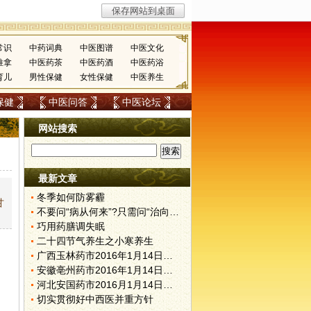
常识
中药词典
中医图谱
中医文化
推拿
中医药茶
中医药酒
中医药浴
育儿
男性保健
女性保健
中医养生
保健
中医问答
中医论坛
网站搜索
最新文章
冬季如何防雾霾
甘
不要问“病从何来”?只需问“治向何去”?
巧用药膳调失眠
二十四节气养生之小寒养生
广西玉林药市2016年1月14日快讯
安徽亳州药市2016年1月14日快讯
河北安国药市2016月1月14日快讯
切实贯彻好中西医并重方针