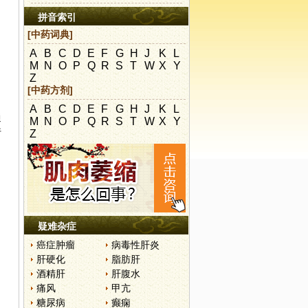
拼音索引
[中药词典]
A
B
C
D
E
F
G
H
J
K
L
M
N
O
P
Q
R
S
T
W
X
Y
Z
[中药方剂]
A
B
C
D
E
F
G
H
J
K
L
通
M
N
O
P
Q
R
S
T
W
X
Y
行
Z
疑难杂症
癌症肿瘤
病毒性肝炎
肝硬化
脂肪肝
酒精肝
肝腹水
痛风
甲亢
糖尿病
癫痫