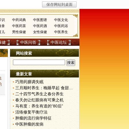
常识
中药词典
中医图谱
中医文化
推拿
中医药茶
中医药酒
中医药浴
育儿
男性保健
女性保健
中医养生
保健
中医问答
中医论坛
网站搜索
最新文章
血
巧用药膳调失眠
的
三月顺时养生：晚睡早起 食甜养肝
二十四节气养生之春分养生
春天勿让红眼病有可乘之机
马有度：养生有道的“80后”
活络修复平衡疗法
肿瘤的流行病学特征
中医肿瘤的发病