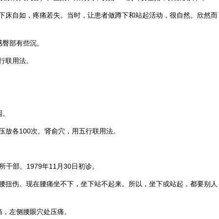
下床自如，疼痛若失。当时，让患者做蹲下和站起活动，很自然。欣然而
感臀部有些沉。
行联用法。
困。
压放各100次。肾俞穴，用五行联用法。
所干部。1979年11月30日初诊。
腰扭伤。现在腰痛坐不下，坐下站不起来。所以，坐下或站起，都要别人
痛，左侧腰眼穴处压痛。