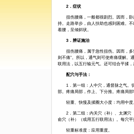
2．症状
扭伤腰痛，一般都很剧烈。因而，卧
持。走路举步，由人扶助也感到困难。不
着腰，呈倾斜状。
3．辨证施治
扭伤腰痛，属于急性扭伤。因而，多
则不痛”。所以，通气则可使疼痛缓解。
联用法，以五行输元气。还可结合平揉，
配穴与手法：
1．第一组：人中穴，通督脉之气。
部。疼痛局部，作上、下分推。疼痛局部
轻重、快慢及揉圈大小度：均用中度
2．第二组：
内关
穴（补）、
太渊
穴
俞
穴（补）（或用五行联用法）。每穴平揉
轻重标准度：应用重度。