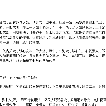
敏感，故有通气之效。切此穴，或平揉、压放手法，易使患者眼泪流出，
通。开四末者，即以手太阳小肠经，起于手小指；足太阳膀胱经，止于足
四末部，用切摇法，可开通手、足太阳经之气化。也就是促进腰背的气血
分散气滞血凝的作用。循推经络，即疏通经络，以达活血舒经的效果。继
穴手法，适用于急性腰扭伤。
。取内关穴，强心安神。取太渊、膻中、气海穴，以补气。补复溜穴，即
穴为足厥阴肝经穴。且为足太阴脾之募穴。所以，能理肝脾。肾俞穴，用
是起到相生相克和相互制约的平衡作用。
干部。1977年8月3日初诊。
取躺椅时，突然感到腰间裂痛难忍，不自主地爬倒在地，经过二三十分钟
。委中穴(双)，用五行联用法。深压放配通谷穴，振颤配束骨穴，点打配
取
京骨
穴代替）。至阴、束骨穴，切摇100次（切住摇，并兼以抖）。