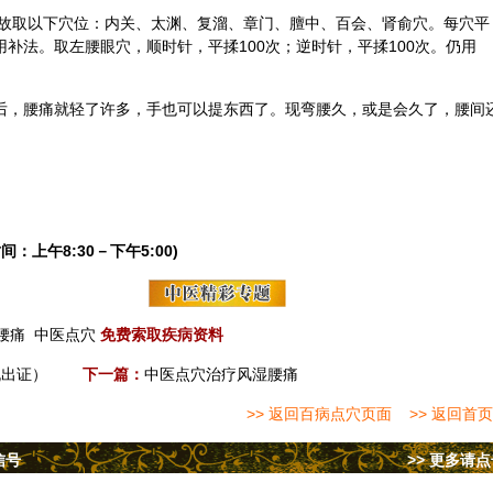
故取以下穴位：内关、太渊、复溜、章门、膻中、
百会
、肾俞穴。每穴平
用补法。取左腰眼穴，顺时针，平揉100次；逆时针，平揉100次。仍用
家后，腰痛就轻了许多，手也可以提东西了。现弯腰久，或是会久了，腰间
间：上午8:30－下午5:00)
腰痛
中医点穴
免费索取疾病资料
脱出证）
下一篇：
中医点穴治疗风湿腰痛
>> 返回百病点穴页面
>> 返回首页
信号
>> 更多请