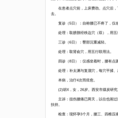
在患者
点穴
前，上床费劲。点穴后，
去。
复诊（5日）：自称腰已不疼了，仅
处理：取膀胱经
秩边
穴（双），用五
三诊（6日）：臀部沉重减轻。
处理：取肾俞穴，用五行联用法。
四诊（8日）：仅感坐着时，腰有点
处理：补太渊与复溜穴，每穴平揉、
本病，治疗4次而痊愈。
(2)胡X，女，26岁。西安市煤炭研究
主诉：扭伤腰痛已两天，以往也闹过
扶持。
检查：现怀孕3个月，腰三、四椎压