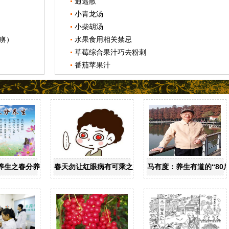
逍遥散
小青龙汤
小柴胡汤
痹）
水果食用相关禁忌
草莓综合果汁巧去粉刺
番茄苹果汁
养生之春分养生
春天勿让红眼病有可乘之机
马有度：养生有道的“80后