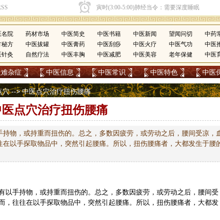
医名院
药材市场
中医简史
中医书籍
中医新闻
望闻问切
中药
方秘方
中医拔罐
中医膏药
中医刮痧
中医火疗
中医气功
中医
医针灸
自然疗法
中医丰胸
中医减肥
中医美容
老年保健
中医
疑难杂症
中医信息
中医常识
中医特色
中医
点穴
--> 中医点穴治疗扭伤腰痛
中医点穴治疗扭伤腰痛
手持物，或持重而扭伤的。总之，多数因疲劳，或劳动之后，腰间受凉，
往在以手探取物品中，突然引起腰痛。所以，扭伤腰痛者，大都发生于腰
有以手持物，或持重而扭伤的。总之，多数因疲劳，或劳动之后，腰间受
而，往往在以手探取物品中，突然引起腰痛。所以，扭伤腰痛者，
大都
发