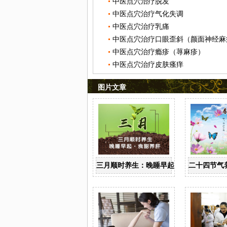
中医点穴治疗脱发
中医点穴治疗气化失调
中医点穴治疗乳痛
中医点穴治疗口眼歪斜（颜面神经麻
中医点穴治疗瘾疹（荨麻疹）
中医点穴治疗皮肤瘙痒
图片文章
三月顺时养生：晚睡早起 食甜养肝
二十四节气