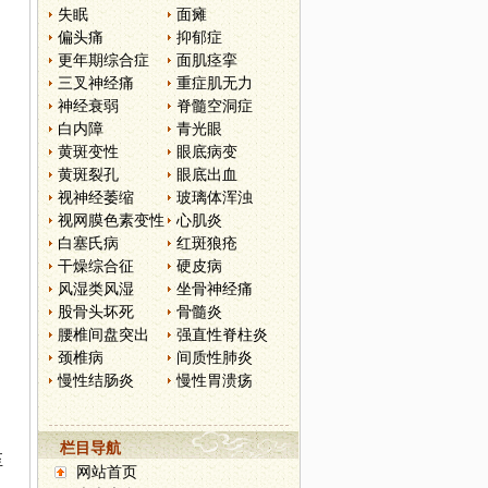
失眠
面瘫
偏头痛
抑郁症
更年期综合症
面肌痉挛
三叉神经痛
重症肌无力
神经衰弱
脊髓空洞症
白内障
青光眼
黄斑变性
眼底病变
黄斑裂孔
眼底出血
视神经萎缩
玻璃体浑浊
视网膜色素变性
心肌炎
白塞氏病
红斑狼疮
干燥综合征
硬皮病
风湿类风湿
坐骨神经痛
股骨头坏死
骨髓炎
腰椎间盘突出
强直性脊柱炎
颈椎病
间质性肺炎
慢性结肠炎
慢性胃溃疡
栏目导航
至
网站首页