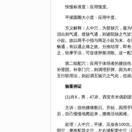
快慢标准度：应用慢度。
平揉圆圈大小度：应用中度。
方义解释：人中穴，为督脉穴，最为
泪出则气通。督脉气通，则诸阳脉之气皆
小趾。故以两手小指与两足小趾为末。在
畅通，有以通止痛之效。分推结滞，即有
之，轻摩手法，可促使肿胀消散。这一配
第二组配穴：应用于体弱者的腰扭伤
补肾阴。补章门穴，则调理肝脾。因为本
五行联用法，则起调五输穴之气化，也就
验案例证
(1)肖X，男，47岁。西安市木偶剧团
主诉：扭伤腰痛数日。开始，因用手
后，自己慢慢地爬起来，腰痛活动困难。
处理：人中穴，平揉、压放各100次
阴穴，摩推配
昆仑
穴，左右揉配委中穴（