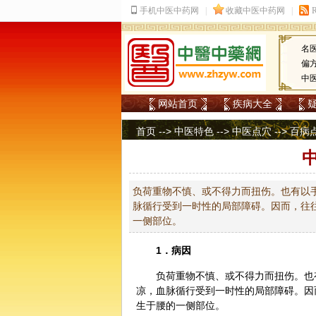
名
偏
中
网站首页
疾病大全
首页
-->
中医特色
-->
中医点穴
-->
百病
负荷重物不慎、或不得力而扭伤。也有以
脉循行受到一时性的局部障碍。因而，往
一侧部位。
1．病因
负荷重物不慎、或不得力而扭伤。也
凉，血脉循行受到一时性的局部障碍。因
生于腰的一侧部位。