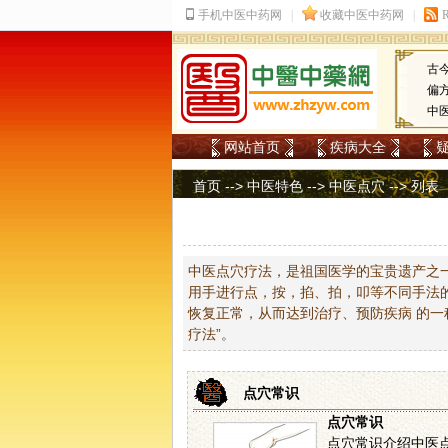
古
偏
中
网站首页
疾病大全
首页
-->
中医特色
-->
中医点穴
-->
列表
中医点穴疗法，是祖国医学的宝贵遗产之
用手进行点，按，掐、拍，叩等不同手法
恢复正常，从而达到治疗、预防疾病 的一
疗法”。
点穴常识
点穴常识
点穴常识介绍中医