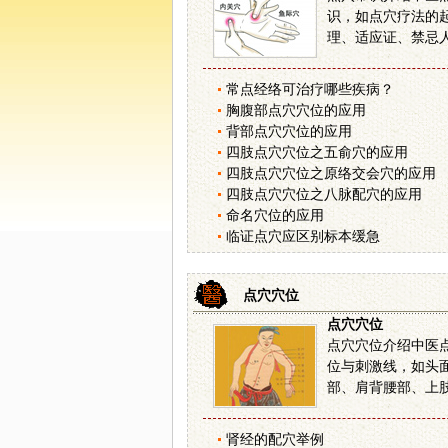
识，如点穴疗法的
理、适应证、禁忌人群
常点经络可治疗哪些疾病？
胸腹部点穴穴位的应用
背部点穴穴位的应用
四肢点穴穴位之五俞穴的应用
四肢点穴穴位之原络交会穴的应用
四肢点穴穴位之八脉配穴的应用
命名穴位的应用
临证点穴应区别标本缓急
点穴穴位
点穴穴位
点穴穴位介绍中医
位与刺激线，如头
部、肩背腰部、上肢部
肾经的配穴举例