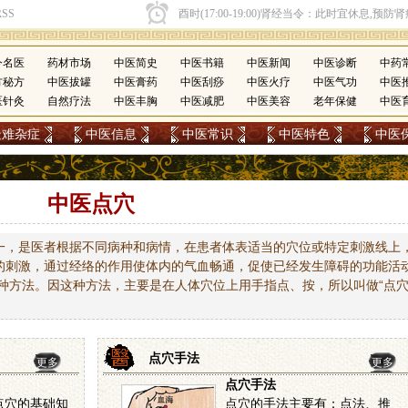
今名医
药材市场
中医简史
中医书籍
中医新闻
中医诊断
中药
方秘方
中医拔罐
中医膏药
中医刮痧
中医火疗
中医气功
中医
医针灸
自然疗法
中医丰胸
中医减肥
中医美容
老年保健
中医
疑难杂症
中医信息
中医常识
中医特色
中医
中医点穴
一，是医者根据不同病种和病情，在患者体表适当的穴位或特定刺激线上
的刺激，通过经络的作用使体内的气血畅通，促使已经发生障碍的功能活
种方法。因这种方法，主要是在人体穴位上用手指点、按，所以叫做“点
点穴手法
更多
更多
点穴手法
点穴的基础知
点穴的手法主要有：点法、推