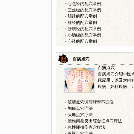
心包经的配穴举例
三焦经的配穴举例
胆经的配穴举例
肝经的配穴举例
膀胱经的配穴举例
小肠经的配穴举例
心经的配穴举例
百病点穴
百病点穴
百病点穴介绍中医
床应用，以及对内
疾病、妇科疾病、儿科
脏腑点穴调理脾胃不适症
胸痛点穴疗法
头痛点穴疗法
腰椎间盘突出综合征点穴疗法
急性腰扭伤点穴疗法
近视点穴疗法