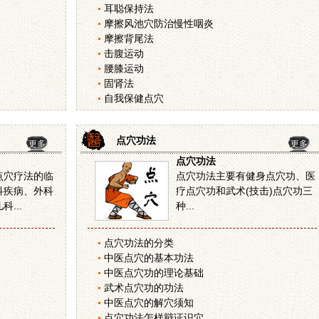
耳聪保持法
摩擦风池穴防治慢性咽炎
摩擦背尾法
击腹运动
腰膝运动
固肾法
自我保健点穴
点穴功法
更多
更多
点穴功法
点穴疗法的临
点穴功法主要有健身点穴功、医
科疾病、外科
疗点穴功和武术(技击)点穴功三
...
种...
点穴功法的分类
中医点穴的基本功法
中医点穴功的理论基础
武术点穴功的功法
中医点穴的解穴须知
点穴功法怎样辩证识穴