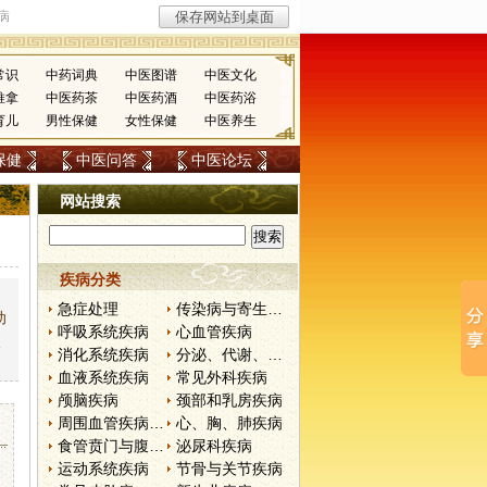
常识
中药词典
中医图谱
中医文化
推拿
中医药茶
中医药酒
中医药浴
育儿
男性保健
女性保健
中医养生
保健
中医问答
中医论坛
网站搜索
疾病分类
，
急症处理
传染病与寄生虫病
动
呼吸系统疾病
心血管疾病
穴
消化系统疾病
分泌、代谢、营养和肾脏疾病
血液系统疾病
常见外科疾病
颅脑疾病
颈部和乳房疾病
周围血管疾病和淋巴管疾病
心、胸、肺疾病
食管贲门与腹部疾病
泌尿科疾病
运动系统疾病
节骨与关节疾病