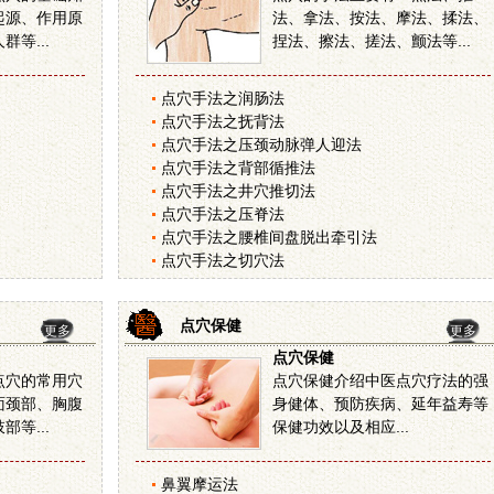
起源、作用原
法、拿法、按法、摩法、揉法、
等...
捏法、擦法、搓法、颤法等...
点穴手法之润肠法
点穴手法之抚背法
点穴手法之压颈动脉弹人迎法
点穴手法之背部循推法
点穴手法之井穴推切法
点穴手法之压脊法
点穴手法之腰椎间盘脱出牵引法
点穴手法之切穴法
点穴保健
更多
更多
点穴保健
点穴的常用穴
点穴保健介绍中医点穴疗法的强
面颈部、胸腹
身健体、预防疾病、延年益寿等
等...
保健功效以及相应...
鼻翼摩运法