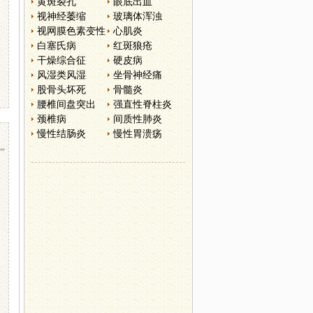
黄斑裂孔
眼底出血
视神经萎缩
玻璃体浑浊
视网膜色素变性
心肌炎
白塞氏病
红斑狼疮
干燥综合征
硬皮病
风湿类风湿
坐骨神经痛
股骨头坏死
骨髓炎
腰椎间盘突出
强直性脊柱炎
颈椎病
间质性肺炎
慢性结肠炎
慢性胃溃疡