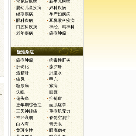
常见皮肤病
新生儿疾病
婴幼儿童疾病
妇科疾病
经期疾病
孕产妇疾病
眼科疾病
耳鼻喉科疾病
口腔科疾病
神经、精神科疾病
老年疾病
癌症肿瘤
疑难杂症
癌症肿瘤
病毒性肝炎
肝硬化
脂肪肝
酒精肝
肝腹水
痛风
甲亢
糖尿病
癫痫
失眠
面瘫
偏头痛
抑郁症
更年期综合症
面肌痉挛
三叉神经痛
重症肌无力
神经衰弱
脊髓空洞症
白内障
青光眼
黄斑变性
眼底病变