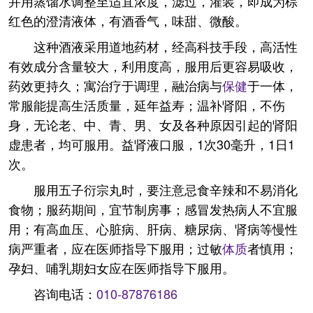
并用蒸馏水调整至适宜浓度，滤过，灌装，即成为棕
红色的澄清液体，有酒香气，味甜、微酸。
这种酒液采用道地药材，经高科技手段，高活性
有效成分含量较大，利用度高，服用后更容易吸收，
药效更持久；寓治疗于调理，融治病与
保健
于一体，
常服能提高生活质量，延年益寿；温补肾阳，不伤
身，无论老、中、青、男、女及各种原因引起的肾阳
虚患者，均可服用。益肾液口服，1次30毫升，1日1
次。
服用五子衍宗丸时，要注意忌食辛辣和不易消化
食物；服药期间，宜节制房事；感冒发热病人不宜服
用；有高血压、心脏病、肝病、糖尿病、肾病等慢性
病严重者，应在医师指导下服用；过敏
体质
者慎用；
孕妇、哺乳期妇女应在医师指导下服用。
咨询电话：
010-87876186