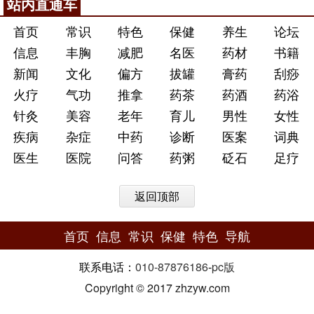
站内直通车
首页
常识
特色
保健
养生
论坛
信息
丰胸
减肥
名医
药材
书籍
新闻
文化
偏方
拔罐
膏药
刮痧
火疗
气功
推拿
药茶
药酒
药浴
针灸
美容
老年
育儿
男性
女性
疾病
杂症
中药
诊断
医案
词典
医生
医院
问答
药粥
砭石
足疗
返回顶部
首页
信息
常识
保健
特色
导航
联系电话：
010-87876186
-
pc版
Copyright © 2017 zhzyw.com