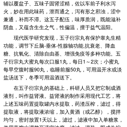
辅以覆盆子、五味子固肾涩精，佐以车前子利水泻
火，妙在用此味药，泄而通之，泻有形之邪浊，涩中
兼通，补而不滞。这五子配伍，味厚质润，既能滋补
阴血，又蕴含生生之气，性偏温，擅于益气温阳。
现代医学研究发现，五子衍宗丸有保护睾丸生精
功能，调节下丘脑-垂体-性腺轴功能,抗衰老、降血
糖、抗氧化、清除自由基、增强免疫等多种功能。五
子衍宗丸大蜜丸每次口服1丸，每日1～2次；小蜜丸
每早空腹时服90丸，临睡前服50丸，可用温开水或淡
盐汤送下，冬季可用温酒送下。
在五子衍宗丸的基础上，科研人员又把它制成酒
液剂，叫作益肾液。益肾液的制作采用现代工艺，将
上述五味药置提取罐内水提取，药渣压榨，滤过，得
提取液，将提取液浓缩，加入黄酒（或乙醇），搅拌
均匀，密封放置1天以上，滤过，滤液中加入单糖浆，