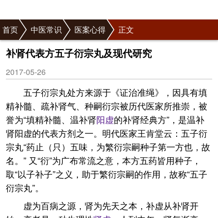
首页
中医常识
医案心得
正文
补肾代表方五子衍宗丸及现代研究
2017-05-26
五子衍宗丸处方来源于《证治准绳》，因具有填
精补髓、疏补肾气、种嗣衍宗被历代医家所推崇，被
誉为“填精补髓、温补肾
阳虚
的补肾经典方”，是温补
肾阳虚的代表方剂之一。明代医家王肯堂云：五子衍
宗丸“药止（只）五味，为繁衍宗嗣种子第一方也，故
名。” 又“衍”为广布常流之意，本方五药皆用种子，
取“以子补子”之义，助于繁衍宗嗣的作用，故称“五子
衍宗丸”。
虚为百病之源，肾为先天之本，补虚从补肾开