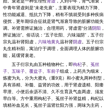
始。衰老是一种生理性
肾虚
，人到中年，肾气渐衰，
中青年肾虚则是“未老先衰”，主要表现为精力下降、
性功能减退、抵抗力下降，稍有不慎就受到多种疾病
侵扰，更年期综合征就是肾气渐衰导致的脏腑功能失
调。补肾需辨证施治，合理用药，肾虚需“分清
阴阳
，
辨证施治”。俗话说：“五子壮阳、六味滋阴”，五子衍
宗丸温补肾阳虚，
六味地黄丸
温补肾
阴虚
。五子衍宗
丸生精补阳，寓治疗于调理，全面调理人体的脏腑功
能，延缓肾衰老。
五子衍宗丸由五种植物种仁，即
枸杞
子、
菟丝
子
、
五味子
、
覆盆子
、
车前子
组成，上药共为细末，
炼蜜为丸，分为大蜜丸（重9克）和小蜜丸两种剂型，
具有添精、补髓、益肾的功效，用于肾虚遗精、阳痿
早泄、小便后余沥不清、久不生育及气血两虚、须发
早白等。方中重用枸杞子、菟丝子补肾益精，枸杞以
填精补血见长，菟丝子温肾壮阳力强，两味为主药，