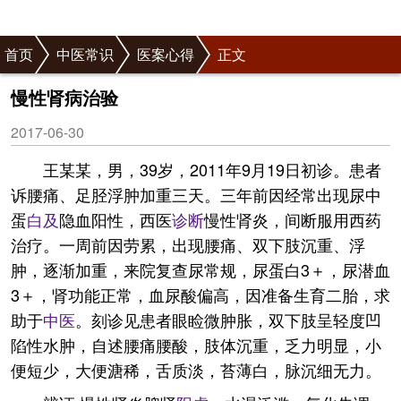
首页
中医常识
医案心得
正文
慢性肾病治验
2017-06-30
王某某，男，39岁，2011年9月19日初诊。患者
诉腰痛、足胫浮肿加重三天。三年前因经常出现尿中
蛋
白及
隐血阳性，西医
诊断
慢性肾炎，间断服用西药
治疗。一周前因劳累，出现腰痛、双下肢沉重、浮
肿，逐渐加重，来院复查尿常规，尿蛋白3＋，尿潜血
3＋，肾功能正常，血尿酸偏高，因准备生育二胎，求
助于
中医
。刻诊见患者眼睑微肿胀，双下肢呈轻度凹
陷性水肿，自述腰痛腰酸，肢体沉重，乏力明显，小
便短少，大便溏稀，舌质淡，苔薄白，脉沉细无力。