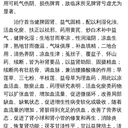
用可耗气伤阴、损伤脾胃，故临床所见脾肾亏虚尤为
显著。
治疗首当健脾固肾、益气固精，配以利湿化浊、
活血化瘀、扶正以祛邪。药用黄芪、炒白术补中益
气，健脾化湿；生地甘而寒凉，性润滋阴，凉血生
津，熟地甘而微温，气味俱厚，补血填精，二地合
用，清热养阴，凉血生津；菟丝子、覆盆子、怀山
药、续断，皆为补肾要品，以益肾助阳、固摄精血；
续断尚有壮筋骨、调血脉，兼治腰膝酸痛的作用；旱
莲草、三七粉、半枝莲、益母草为理血药，用此以凉
血活血、散瘀止血，药理研究表明，活血化瘀类药物
可以扩张血管、增加血流量、促进微循环，改善局部
缺血、缺氧状态，促进增生性病变软化或吸收，随着
血流量的增加，肾脏得到充足的供血，改善了营养状
态，促进了肾小球和肾小管的修复和再生，消除炎
症，恢复肾功能；茯苓甘淡性平，甘以益脾培土，淡