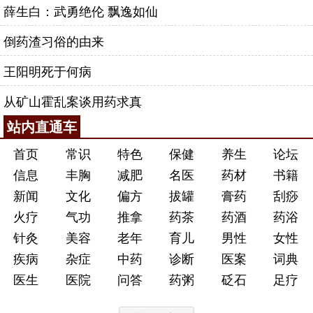
薛生白：武勇绝伦 飘逸如仙
倒药渣习俗的由来
王阳明死于何病
从矿山霍乱案谈用药求真
站内直通车
首页
常识
特色
保健
养生
论坛
信息
丰胸
减肥
名医
药材
书籍
新闻
文化
偏方
拔罐
膏药
刮痧
火疗
气功
推拿
药茶
药酒
药浴
针灸
美容
老年
育儿
男性
女性
疾病
杂症
中药
诊断
医案
词典
医生
医院
问答
药粥
砭石
足疗