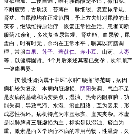
食欲增加、二便自调，唯有腰部酸楚不适，微怕凉、
不耐疲劳，舌质淡，苔薄白，脉细缓。复查尿常规、
肾功、血尿酸均在正常范围，予上方去针对尿酸的土
茯苓，继续维持原治疗，恢复正常性生活。患者间断
服药70余剂，多次复查尿常规、肾功能、血尿酸，尿
蛋白，时有时无，余均在正常水平，嘱其以药膳调
理，常服
白果
、
莲子
、
薏苡仁
、
赤小豆
、山药、
大枣
等，以健脾固肾。4个月后来述其妻已受孕，次年顺产
一健康男婴。
按 慢性肾病属于中医“水肿”“腰痛”等范畴，病因
病机较为复杂。本病内脏虚损、
阴阳
失调、气血不足
是发病的基础和病变要点，湿浊、热毒内阻脏腑，功
能失调，导致气滞、水湿、瘀血阻络，互为因果，形
成恶性循环。病机特点为本虚标实、虚实夹杂。本虚
是以肺脾肾三脏虚损为主，标实是以湿浊、瘀血为
重。激素是西医学治疗本病的常用药物，性温燥，久