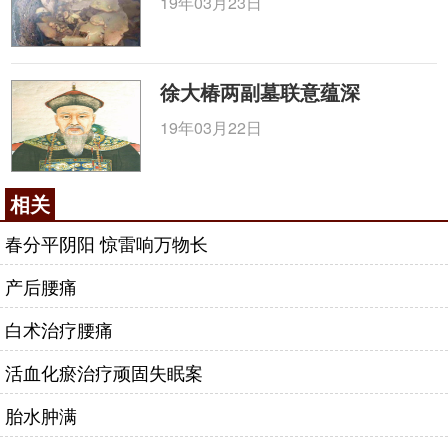
19年03月23日
徐大椿两副墓联意蕴深
19年03月22日
相关
春分平阴阳 惊雷响万物长
产后腰痛
白术治疗腰痛
活血化瘀治疗顽固失眠案
胎水肿满