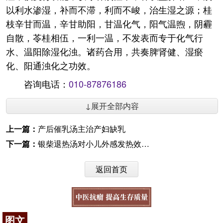
以利水渗湿，补而不滞，利而不峻，治生湿之源；桂
枝辛甘而温，辛甘助阳，甘温化气，阳气温煦，阴霾
自散，苓桂相伍，一利一温，不发表而专于化气行
水、温阳除湿化浊。诸药合用，共奏脾肾健、湿瘀
化、阳通浊化之功效。
咨询电话：
010-87876186
↓展开全部内容
上一篇：
产后催乳汤主治产妇缺乳
下一篇：
银柴退热汤对小儿外感发热效果明显
返回首页
图文