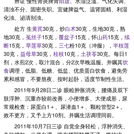
辨证 慢性肾炎脾肾
阳虚
、水湿泛滥、气化失调、
清浊不分、固密失职。宜健脾益气、温肾固精、利湿
化浊、泌清别浊。
处方 生
黄芪
30克，炒
白术
30克，生地30克，熟
地30克，
菟丝子
15克，
覆盆子
15克，怀
山药
15克，
续
断
15克，
旱莲草
30克，
三七
粉10克（冲服），
半枝莲
30克，
益母草
30克，
桂枝
10克，
土
茯苓
30克。每日1
剂，水煎2次，取汁混合，分2次早晚温服。并嘱其
饮
食
调理，低脂、低糖、低盐、优质蛋白饮食，避免劳
累和感冒，不要熬夜、按时起卧，适度节制性生活。
2011年9月28日二诊 眼睑肿胀消失，腰痛及双下
肢浮肿、沉重亦较前改善，小便增多、大便成形，尿
常规检查：尿蛋白1＋、尿潜血1＋、颗粒管型2＋。
效不更方，又予上方10剂。并嘱生活调理同前。
2011年10月7日三诊 自觉全身轻松，浮肿消失、