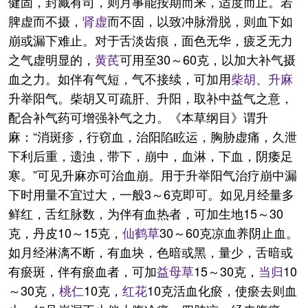
健固，封藏有司，则月事能按期而来，适度而止。若
脾虚而不摄，
肾虚
而不固，以致冲脉滑脱，则血下如
崩或漏下难止。对于舌淡齿痕，面色无华，疲乏无力
之气虚明显的，
黄芪
可用至30～60克，以加大补气摄
血之力。如伴有气短，气不接续，可加用
柴胡
、
升麻
升举阳气。柴胡又可疏肝、升阳，取补中益气之意，
配合补气药可增强补气之力。《本草纲目》谓升
麻：“消斑疹，行窃血，治阳陷眩运，胸胁虚痛，久泄
下利后重，遗浊，带下，崩中，血淋，下血，阴痿足
寒。”可见升麻亦可治血崩。用于升举阳气治疗崩中漏
下时用量不宜过大，一般3～6克即可。如见月经量多
鲜红，舌红脉数，为伴有血热者，可加生地15～30
克，丹皮10～15克，
仙鹤草
30～60克凉血养阴止血。
如月经淋漓不断，有血块，色暗或黑，量少，舌暗或
有瘀斑，伴有瘀血者，可加
益母草
15～30克，
当归
10
～30克，
桃仁
10克，
红花
10克活血化瘀，使瘀去则血