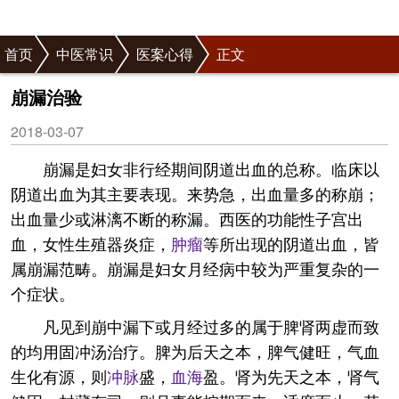
首页
中医常识
医案心得
正文
崩漏治验
2018-03-07
崩漏是妇女非行经期间阴道出血的总称。临床以
阴道出血为其主要表现。来势急，出血量多的称崩；
出血量少或淋漓不断的称漏。西医的功能性子宫出
血，女性生殖器炎症，
肿瘤
等所出现的阴道出血，皆
属崩漏范畴。崩漏是妇女月经病中较为严重复杂的一
个症状。
凡见到崩中漏下或月经过多的属于脾肾两虚而致
的均用固冲汤治疗。脾为后天之本，脾气健旺，气血
生化有源，则
冲脉
盛，
血海
盈。肾为先天之本，肾气