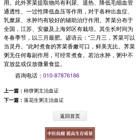
用。此外荠菜提取物尚有利尿、退热、降低毛细血管
通透性、一过性降低血压等作用，对于各种出血症、
乳糜尿、水肿均有较好的辅助治疗作用。荠菜分布于
全国，江苏、安徽及上海郊区有栽培。其生长时间为
冬春季节，以三月最肥。谚语云：“三月三，荠菜可以
当灵丹。”此时煮食的荠菜香嫩可口，鲜美无比。荠菜
粥无任何毒副作用，可经常煮食。若治水肿，粥中不
宜放盐或仅放微量食盐。
咨询电话：
010-87876186
上一篇：
柿饼粥主治血证
下一篇：
落花生粥主治血证
返回首页