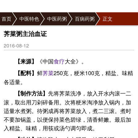
首页
中医特色
中医药粥
百病药粥
正文
荠菜粥主治血证
2016-08-12
《中国
食疗
大全》。
【来源】
鲜
荠菜
250克，粳米100克，精盐、味精
【配料】
各适量。
先将荠菜洗净，放入开水内滚一二
【制作方法】
滚，取出用刀剁碎备用。次将粳米淘净放入锅内，加
适量水煮粥。待粥成再将荠菜放入，煮二三滚。煮时
不要加锅盖，以便保持菜色碧绿，清香鲜嫩。最后加
入精盐、味精，用筷或汤勺调匀即成。