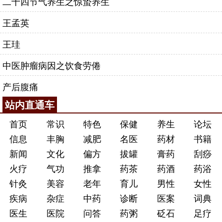
二十四节气养生之惊蛰养生
王孟英
王珪
中医肿瘤病因之饮食劳倦
产后腹痛
站内直通车
首页
常识
特色
保健
养生
论坛
信息
丰胸
减肥
名医
药材
书籍
新闻
文化
偏方
拔罐
膏药
刮痧
火疗
气功
推拿
药茶
药酒
药浴
针灸
美容
老年
育儿
男性
女性
疾病
杂症
中药
诊断
医案
词典
医生
医院
问答
药粥
砭石
足疗