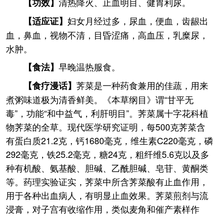
清热降火、止血明目、健胃利尿。
【功效】
妇女月经过多，尿血，便血，齿龈出
【适应证】
血，鼻血，视物不清，目昏涩痛，高血压，乳糜尿，
水肿。
早晚温热服食。
【食法】
荠菜是一种药食兼用的佳蔬，用来
【食疗漫话】
煮粥味道极为清香鲜美。《本草纲目》谓“甘平无
毒”，功能“和中益气，利肝明目”。荠菜属十字花科植
物荠菜的全草。现代医学研究证明，每500克荠菜含
有蛋白质21.2克，钙1680毫克，维生素C220毫克，磷
292毫克，铁25.2毫克，糖24克，粗纤维5.6克以及多
种有机酸、氨基酸、胆碱、乙酰胆碱、皂苷、黄酮类
等。药理实验证实，荠菜中所含荠菜酸有止血作用，
用于各种出血病人，有明显止血效果。荠菜煎剂与流
浸膏，对子宫有收缩作用，类似麦角和催产素样作