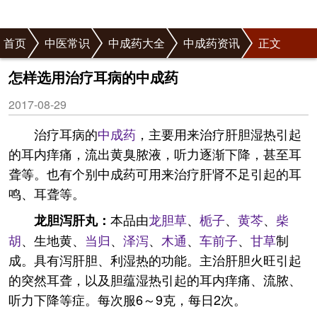
首页
中医常识
中成药大全
中成药资讯
正文
怎样选用治疗耳病的中成药
2017-08-29
治疗耳病的
中成药
，主要用来治疗肝胆湿热引起
的耳内痒痛，流出黄臭脓液，听力逐渐下降，甚至耳
聋等。也有个别中成药可用来治疗肝肾不足引起的耳
鸣、耳聋等。
本品由
龙胆草
、
栀子
、
黄芩
、
柴
龙胆泻肝丸：
胡
、生地黄、
当归
、
泽泻
、
木通
、
车前子
、
甘草
制
成。具有泻肝胆、利湿热的功能。主治肝胆火旺引起
的突然耳聋，以及胆蕴湿热引起的耳内痒痛、流脓、
听力下降等症。每次服6～9克，每日2次。