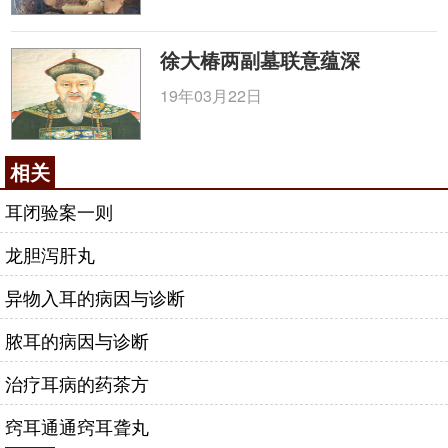
徐大椿两副墓联意蕴深
19年03月22日
相关
耳闭验案一则
龙胆泻肝丸
异物入耳的病因与诊断
脓耳的病因与诊断
治疗耳病的药茶方
窍耳通通窍耳聋丸