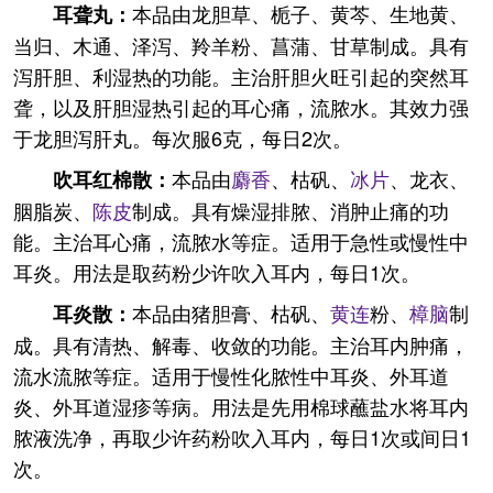
本品由龙胆草、栀子、黄芩、生地黄、
耳聋丸：
当归、木通、泽泻、羚羊粉、菖蒲、甘草制成。具有
泻肝胆、利湿热的功能。主治肝胆火旺引起的突然耳
聋，以及肝胆湿热引起的耳心痛，流脓水。其效力强
于龙胆泻肝丸。每次服6克，每日2次。
本品由
麝香
、枯矾、
冰片
、龙衣、
吹耳红棉散：
胭脂炭、
陈皮
制成。具有燥湿排脓、消肿止痛的功
能。主治耳心痛，流脓水等症。适用于急性或慢性中
耳炎。用法是取药粉少许吹入耳内，每日1次。
本品由猪胆膏、枯矾、
黄连
粉、
樟脑
制
耳炎散：
成。具有清热、解毒、收敛的功能。主治耳内肿痛，
流水流脓等症。适用于慢性化脓性中耳炎、外耳道
炎、外耳道湿疹等病。用法是先用棉球蘸盐水将耳内
脓液洗净，再取少许药粉吹入耳内，每日1次或间日1
次。