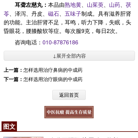
本品由
熟地黄
、
山茱萸
、
山药
、
茯
耳聋左慈丸：
苓
、泽泻、丹皮、
磁石
、
五味子
制成。具有滋养肝肾
的功能。主治肝肾不足，耳鸣，听力下降，失眠，头
昏眼花，腰膝酸软等症。每次服9克，每日2次。
咨询电话：
010-87876186
↓展开全部内容
上一篇：
怎样选用治疗鼻病的中成药
下一篇：
怎样选用治疗眼病的中成药
返回首页
图文