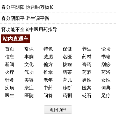
春分平阴阳 惊雷响万物长
春分阴阳平 养生调平衡
肾功能不全者中医用药指导
站内直通车
首页
常识
特色
保健
养生
论坛
信息
丰胸
减肥
名医
药材
书籍
新闻
文化
偏方
拔罐
膏药
刮痧
火疗
气功
推拿
药茶
药酒
药浴
针灸
美容
老年
育儿
男性
女性
疾病
杂症
中药
诊断
医案
词典
医生
医院
问答
药粥
砭石
足疗
返回顶部