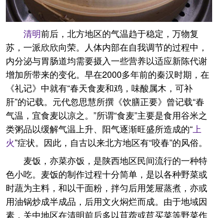
清明
前后，北方地区的气温趋于稳定，万物复
苏，一派欣欣向荣。人体内部在自我调节的过程中，
内分泌与胃肠道均需要摄入一些营养以适应新陈代谢
增加所带来的变化。早在2000多年前的秦汉时期，在
《礼记》中就有“春天食麦和鸡，味酸属木，可补
肝”的记载。元代忽思慧所撰《饮膳正要》曾记载“春
气温，宜食麦以凉之。”所谓“食麦”主要是食用谷米之
类粥品以缓解气温上升、阳气逐渐旺盛所造成的“
上
火
”症状。因此，自古以来北方地区有“咬春”的风俗。
麦饭，亦菜亦饭，是陕西地区民间流行的一种特
色小吃。麦饭的制作过程十分简单，是以各种野菜或
时蔬为主料，和以干面粉，拌匀后用笼屉蒸煮，亦或
用油锅炒成半成品，后用文火焖烂而成。由于地域因
素，关中地区在清明前后多以苜蓿或苣买菜等野菜作