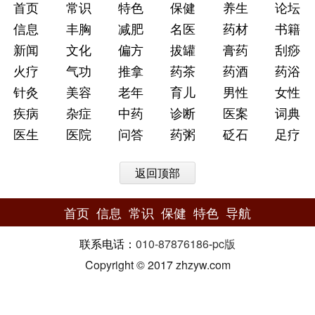
首页
常识
特色
保健
养生
论坛
信息
丰胸
减肥
名医
药材
书籍
新闻
文化
偏方
拔罐
膏药
刮痧
火疗
气功
推拿
药茶
药酒
药浴
针灸
美容
老年
育儿
男性
女性
疾病
杂症
中药
诊断
医案
词典
医生
医院
问答
药粥
砭石
足疗
返回顶部
首页
信息
常识
保健
特色
导航
联系电话：
010-87876186
-
pc版
Copyright © 2017 zhzyw.com