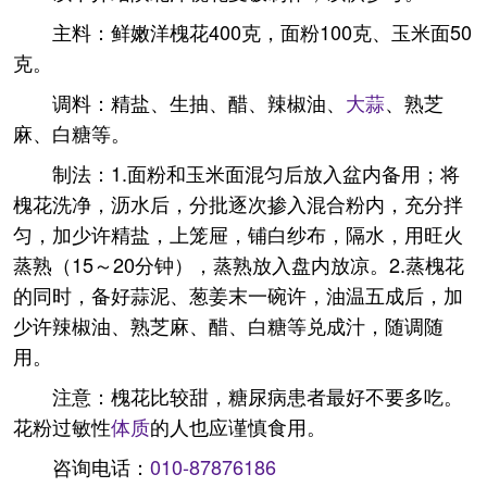
主料：鲜嫩洋槐花400克，面粉100克、玉米面50
克。
调料：精盐、生抽、醋、辣椒油、
大蒜
、熟芝
麻、白糖等。
制法：1.面粉和玉米面混匀后放入盆内备用；将
槐花洗净，沥水后，分批逐次掺入混合粉内，充分拌
匀，加少许精盐，上笼屉，铺白纱布，隔水，用旺火
蒸熟（15～20分钟），蒸熟放入盘内放凉。2.蒸槐花
的同时，备好蒜泥、葱姜末一碗许，油温五成后，加
少许辣椒油、熟芝麻、醋、白糖等兑成汁，随调随
用。
注意：槐花比较甜，糖尿病患者最好不要多吃。
花粉过敏性
体质
的人也应谨慎食用。
咨询电话：
010-87876186