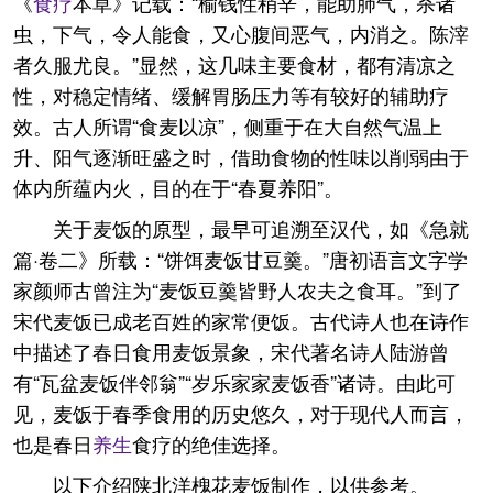
《
食疗
本草》记载：“榆钱性稍辛，能助肺气，杀诸
虫，下气，令人能食，又心腹间恶气，内消之。陈滓
者久服尤良。”显然，这几味主要食材，都有清凉之
性，对稳定情绪、缓解胃肠压力等有较好的辅助疗
效。古人所谓“食麦以凉”，侧重于在大自然气温上
升、阳气逐渐旺盛之时，借助食物的性味以削弱由于
体内所蕴内火，目的在于“春夏养阳”。
关于麦饭的原型，最早可追溯至汉代，如《急就
篇·卷二》所载：“饼饵麦饭甘豆羹。”唐初语言文字学
家颜师古曾注为“麦饭豆羹皆野人农夫之食耳。”到了
宋代麦饭已成老百姓的家常便饭。古代诗人也在诗作
中描述了春日食用麦饭景象，宋代著名诗人陆游曾
有“瓦盆麦饭伴邻翁”“岁乐家家麦饭香”诸诗。由此可
见，麦饭于春季食用的历史悠久，对于现代人而言，
也是春日
养生
食疗的绝佳选择。
以下介绍陕北洋槐花麦饭制作，以供参考。