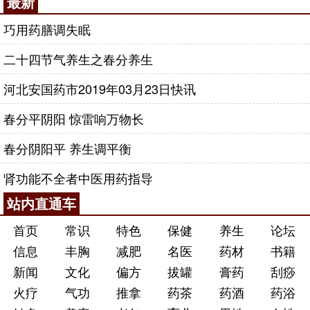
最新
巧用药膳调失眠
二十四节气养生之春分养生
河北安国药市2019年03月23日快讯
春分平阴阳 惊雷响万物长
春分阴阳平 养生调平衡
肾功能不全者中医用药指导
站内直通车
首页
常识
特色
保健
养生
论坛
信息
丰胸
减肥
名医
药材
书籍
新闻
文化
偏方
拔罐
膏药
刮痧
火疗
气功
推拿
药茶
药酒
药浴