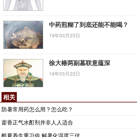
中药煎糊了到底还能不能喝？
19年03月23日
徐大椿两副墓联意蕴深
19年03月22日
相关
防暑常用药怎么用？怎么吃？
藿香正气水酊剂并非人人适合
酷夏养生重习俗 解暑化湿度三伏