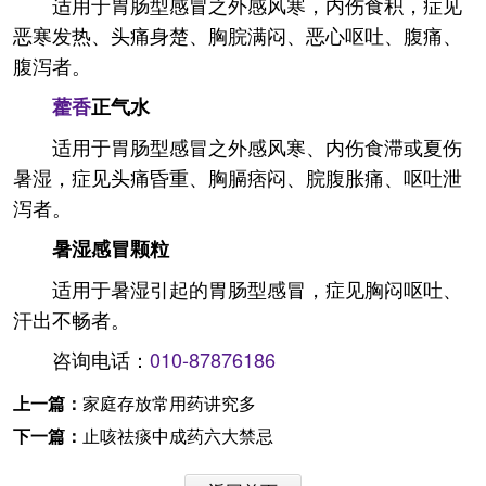
适用于胃肠型感冒之外感风寒，内伤食积，症见
恶寒发热、头痛身楚、胸脘满闷、恶心呕吐、腹痛、
腹泻者。
藿香
正气水
适用于胃肠型感冒之外感风寒、内伤食滞或夏伤
暑湿，症见头痛昏重、胸膈痞闷、脘腹胀痛、呕吐泄
泻者。
暑湿感冒颗粒
适用于暑湿引起的胃肠型感冒，症见胸闷呕吐、
汗出不畅者。
咨询电话：
010-87876186
上一篇：
家庭存放常用药讲究多
下一篇：
止咳祛痰中成药六大禁忌