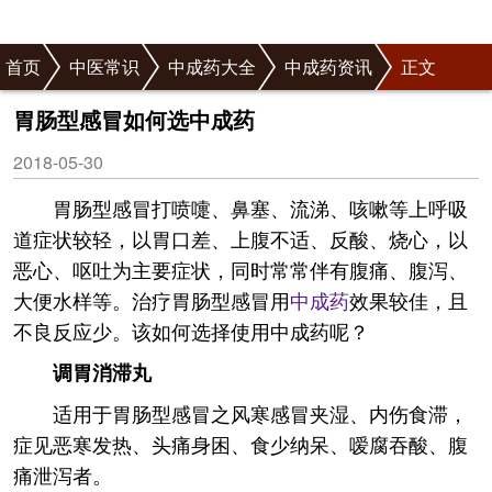
首页
中医常识
中成药大全
中成药资讯
正文
胃肠型感冒如何选中成药
2018-05-30
胃肠型感冒打喷嚏、鼻塞、流涕、咳嗽等上呼吸
道症状较轻，以胃口差、上腹不适、反酸、烧心，以
恶心、呕吐为主要症状，同时常常伴有腹痛、腹泻、
大便水样等。治疗胃肠型感冒用
中成药
效果较佳，且
不良反应少。该如何选择使用中成药呢？
调胃消滞丸
适用于胃肠型感冒之风寒感冒夹湿、内伤食滞，
症见恶寒发热、头痛身困、食少纳呆、嗳腐吞酸、腹
痛泄泻者。