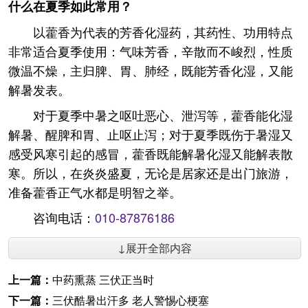
什么在夏季如此常用？
以藿香为代表的芳香化湿药，其药性、功用特点
非常适合夏季使用：气味芳香，辛散而不峻烈，性质
微温不燥，主归脾、胃、肺经，既能芳香化湿，又能
解暑发表。
对于夏季中暑之呕吐恶心、泄泻等，藿香能化湿
解暑、醒脾和胃、止呕止泻；对于夏季既伤于暑湿又
感受风寒引起的感冒，藿香既能解暑化湿又能解表散
寒。所以，在炎炎盛夏，无论是居家还是出门旅游，
准备藿香正气水都是明智之举。
咨询电话：
010-87876186
↓展开全部内容
上一篇：
中药熏蒸 三伏正当时
下一篇：
三伏酷暑出汗多 老人警惕心梗塞