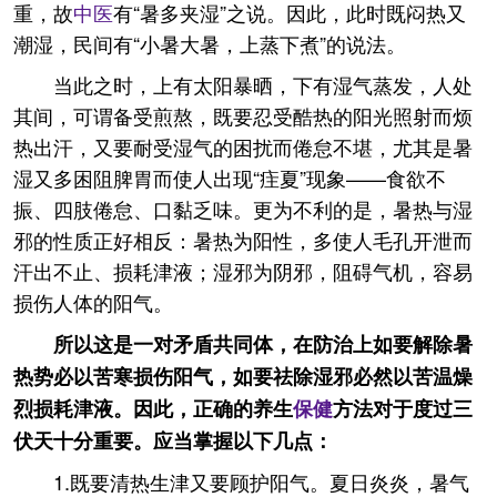
重，故
中医
有“暑多夹湿”之说。因此，此时既闷热又
潮湿，民间有“小暑大暑，上蒸下煮”的说法。
当此之时，上有太阳暴晒，下有湿气蒸发，人处
其间，可谓备受煎熬，既要忍受酷热的阳光照射而烦
热出汗，又要耐受湿气的困扰而倦怠不堪，尤其是暑
湿又多困阻脾胃而使人出现“疰夏”现象——食欲不
振、四肢倦怠、口黏乏味。更为不利的是，暑热与湿
邪的性质正好相反：暑热为阳性，多使人毛孔开泄而
汗出不止、损耗津液；湿邪为阴邪，阻碍气机，容易
损伤人体的阳气。
所以这是一对矛盾共同体，在防治上如要解除暑
热势必以苦寒损伤阳气，如要祛除湿邪必然以苦温燥
烈损耗津液。因此，正确的养生
保健
方法对于度过三
伏天十分重要。应当掌握以下几点：
1.既要清热生津又要顾护阳气。夏日炎炎，暑气