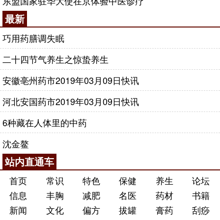
东盟国家驻华大使在京体验中医诊疗
最新
巧用药膳调失眠
二十四节气养生之惊蛰养生
安徽亳州药市2019年03月09日快讯
河北安国药市2019年03月09日快讯
6种藏在人体里的中药
沈金鳌
站内直通车
首页
常识
特色
保健
养生
论坛
信息
丰胸
减肥
名医
药材
书籍
新闻
文化
偏方
拔罐
膏药
刮痧