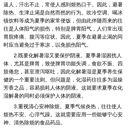
逼人，汗出不止，常使人感到烦热口干。因此，避暑
除热、生津止渴是自然而然的行为。吹冷空调、喝冰
镇饮料等成为夏季的家常便饭，但由此伴随而来的往
往是人体阳气的损伤，特别是脾胃阳气，人们常出现
胃脘疼痛、腹泻等症状。因此，夏季在避暑止渴的同
时应当避免过于寒凉，以免损伤阳气。
2.既要化解暑湿又要保护阴液。夏季暑湿困扰人
体，尤其是脾胃，致使脾胃功能失调，食欲不振、四
肢倦怠，甚至泄泻呕吐，因此化解暑湿是夏季养生保
健的一个重要法则。但问题是，化湿药往往多为温燥
芳香之品，容易损耗人体的阴液。这就要求夏季在化
湿解暑的同时必须保护人体的阴液。
3.重视清心安神除烦。夏季气候炎热，往往使人
烦热不安、心浮气躁。这就需要应用一些能够宁心安
神、清热除烦的食品药品。