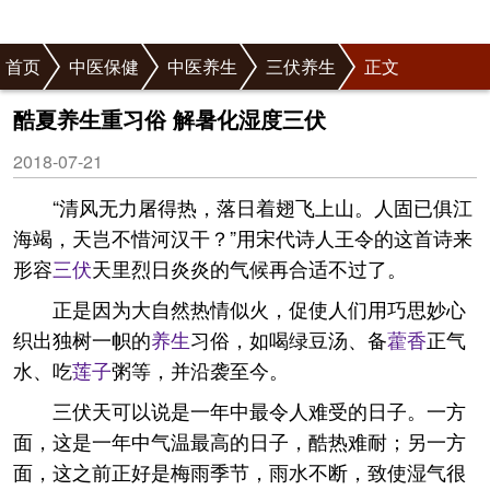
首页
中医保健
中医养生
三伏养生
正文
酷夏养生重习俗 解暑化湿度三伏
2018-07-21
“清风无力屠得热，落日着翅飞上山。人固已俱江
海竭，天岂不惜河汉干？”用宋代诗人王令的这首诗来
形容
三伏
天里烈日炎炎的气候再合适不过了。
正是因为大自然热情似火，促使人们用巧思妙心
织出独树一帜的
养生
习俗，如喝绿豆汤、备
藿香
正气
水、吃
莲子
粥等，并沿袭至今。
三伏天可以说是一年中最令人难受的日子。一方
面，这是一年中气温最高的日子，酷热难耐；另一方
面，这之前正好是梅雨季节，雨水不断，致使湿气很