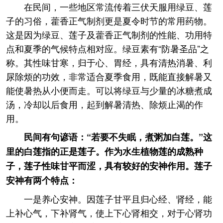
在民间，一些地区常流传着三伏天服用绿豆、莲
子的习俗，藿香正气制剂更是夏令时节的常用药物。
这是因为绿豆、莲子及藿香正气制剂的性能、功用特
点和夏季的气候特点相对应。绿豆素有“防暑圣品”之
称。其性味甘寒，归于心、胃经，具有清热消暑、利
尿除烦的功效，非常适合夏季食用，既能直接解暑又
能使暑热从小便而走。可以将绿豆与少量的冰糖煮成
汤，冷却以后食用，起到解暑清热、除烦止渴的作
用。
民间有句谚语：“若要不失眠，煮粥加白莲。”这
里的白莲指的正是莲子。作为水生植物莲的成熟种
子，莲子性味甘平而涩，具有较好的安神作用。莲子
安神有两个特点：
一是养心安神。因莲子甘平且归心经、肾经，能
上补心气，下补肾气，使上下心肾相交，对于心肾功