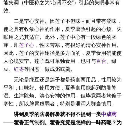
能失调（中医称之为“心肾不交”）引起的失眠非常有
效。
二是宁心安神。因莲子不但味甘而且带有涩味，
使之具有收敛心神的作用，夏季暑热引起的心烦、失
眠用之尤其适宜。此外，莲子中心有一段绿色的胚
芽，即
莲子心
，性味苦寒，有很好的清心安神作用。
因此，莲子的安神途径是多方面的，夏季食用确能使
人心境安宁。莲子既可单独食用，也可与
百合
、绿
豆、
红枣
等同煮，做成粥或羹。
无论是绿豆还是莲子都是药食两用品，性用较为
平和，口味好、使用方便，夏季食用能起到防暑降
温、生津除烦、清心安神的作用。但毕竟两者均偏于
寒性，所以脾胃虚弱者，特别是泄泻人群当慎用。
讲到夏季的防暑解暑就不得不提到一类
中成药
——藿香正气制剂。藿香究竟是怎样的一味药呢？为