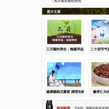
风火毒型毒蛇咬伤
图片文章
三月顺时养生：晚睡早起 食甜养肝
二十四节气
健康睡眠尤重要 调理失眠四诀窍
酸枣仁为
特别链接
卫生部
国家中医药管理