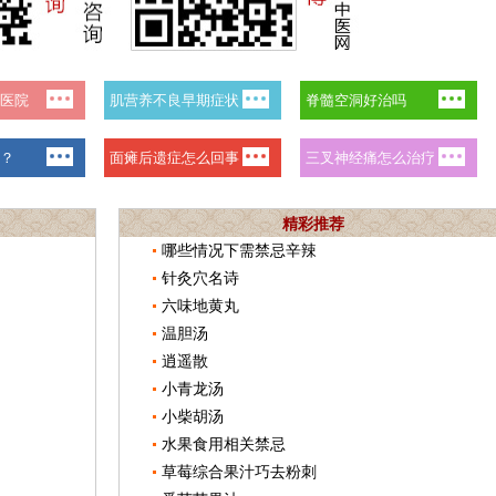
精彩推荐
哪些情况下需禁忌辛辣
针灸穴名诗
六味地黄丸
温胆汤
逍遥散
小青龙汤
小柴胡汤
水果食用相关禁忌
草莓综合果汁巧去粉刺