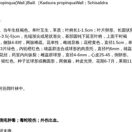
a(Wall.)Baill.［Kadsura propinquaWall；Schisalidra
］
。
当年生枝褐色。单叶互生，革质；叶柄长1-1.5cm；叶片卵形、长圆状
宽2-3.5(-5)cm，先端渐尖或尾状渐尖，基部圆钝下延至叶柄，上面干时褐
侧脉4-8对，网脉稀疏。花单性，雌雄异株；花橙黄色，直径1.5cm，
，外轮3片绿色，内轮橙红色；雄蕊群连合成球形的肉质托，直径约6mm，雄蕊
花丝，药室内向纵裂；雌蕊群球形，直径4-6mm，心皮25-45，倒卵形。
，猩红色。种子近球形或椭圆形，两侧扁，种皮光滑。花期6-7月，果期11
地河谷阔叶林中。
痈疮肿毒；毒蛇咬伤；外伤出血。
研末撒。