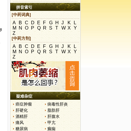
拼音索引
[中药词典]
A
B
C
D
E
F
G
H
J
K
L
M
N
O
P
Q
R
S
T
W
X
Y
卵
Z
[中药方剂]
单
A
B
C
D
E
F
G
H
J
K
L
M
N
O
P
Q
R
S
T
W
X
Y
Z
疑难杂症
癌症肿瘤
病毒性肝炎
肝硬化
脂肪肝
酒精肝
肝腹水
痛风
甲亢
糖尿病
癫痫