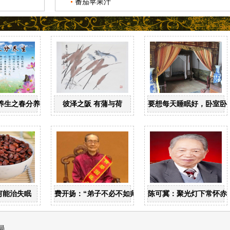
番茄苹果汁
养生之春分养生
彼泽之阪 有蒲与荷
要想每天睡眠好，卧室卧
何能治失眠
费开扬：“弟子不必不如师”
陈可冀：聚光灯下常怀赤
局