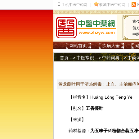
古
偏
中
网站首页
疾病大全
首页
-->
中医常识
-->
中药词典
-->
中药
黄龙藤叶用于清热解毒；止血。主治痈疮
【拼音名】Huánɡ Lónɡ Ténɡ Yè
【别名】
五香藤叶
【来源】
药材基源：
为
五味子
科植物合蕊五味