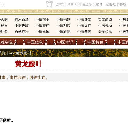
今名医
药材市场
中医简史
中医书籍
中医新闻
望闻问切
中药
方秘方
中医拔罐
中医膏药
中医刮痧
中医火疗
中医气功
中医
医针灸
自然疗法
中医丰胸
中医减肥
中医美容
老年保健
中医
疑难杂症
中医信息
中医常识
中医特色
中医
词典H
--> 黄龙藤叶
黄龙藤叶
肿毒；毒蛇咬伤；外伤出血。
子的叶。