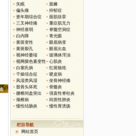
失眠
面瘫
偏头痛
抑郁症
更年期综合症
面肌痉挛
三叉神经痛
重症肌无力
神经衰弱
脊髓空洞症
白内障
青光眼
黄斑变性
眼底病变
黄斑裂孔
眼底出血
视神经萎缩
玻璃体浑浊
视网膜色素变性
心肌炎
白塞氏病
红斑狼疮
干燥综合征
硬皮病
风湿类风湿
坐骨神经痛
股骨头坏死
骨髓炎
点击
腰椎间盘突出
强直性脊柱炎
颈椎病
间质性肺炎
慢性结肠炎
慢性胃溃疡
栏目导航
网站首页