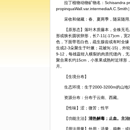
拉丁植物动物矿物名：Schisandra propinqu
propinquaWall.var.intermediaA.C.Smith
采收和储藏：春、夏两季，随采随用
【原形态】落叶木质藤本，全株无毛。
形或狭长圆状卵形，长7-11(-17)cm，
色，下面带苍白色，疏生腺齿或有时全缘，
生或2-3朵聚生于叶腋；花被9(-15)
9-12，每雄蕊钳入横裂的肉质托缝内，无
聚合果长约15cm，小浆果成熟时近球形
月。
【生境分布】
生态环境：生于2000-3200m的山
资源分布：分布于云南、西藏。
【性味】涩；微苦；性平
【功能主治】
清热解毒；止血。主治
【用法用量】外用：适量，捣敷；或