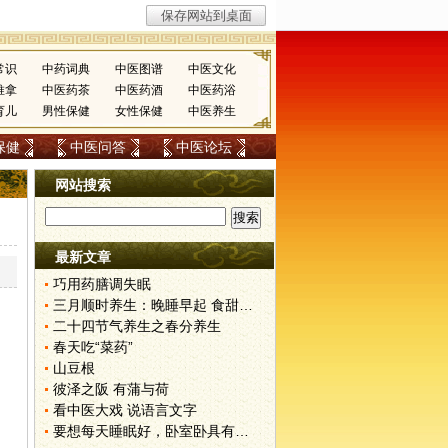
常识
中药词典
中医图谱
中医文化
推拿
中医药茶
中医药酒
中医药浴
育儿
男性保健
女性保健
中医养生
保健
中医问答
中医论坛
网站搜索
最新文章
巧用药膳调失眠
三月顺时养生：晚睡早起 食甜养肝
二十四节气养生之春分养生
春天吃“菜药”
山豆根
彼泽之阪 有蒲与荷
看中医大戏 说语言文字
要想每天睡眠好，卧室卧具有讲究