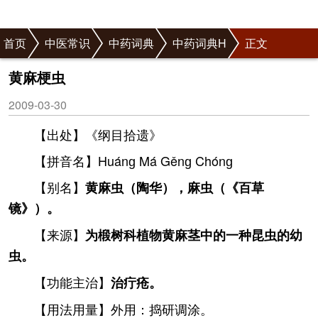
首页
中医常识
中药词典
中药词典H
正文
黄麻梗虫
2009-03-30
【出处】《纲目拾遗》
【拼音名】Huánɡ Má Gěnɡ Chónɡ
【别名】
黄麻虫（陶华），麻虫（《百草
镜》）。
【来源】
为椴树科植物黄麻茎中的一种昆虫的幼
虫。
【功能主治】
治疔疮。
【用法用量】外用：捣研调涂。