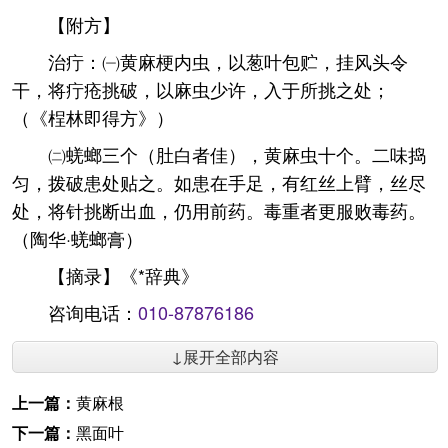
【附方】
治疔：㈠黄麻梗内虫，以葱叶包贮，挂风头令
干，将疔疮挑破，以麻虫少许，入于所挑之处；
（《桯林即得方》）
㈡蜣螂三个（肚白者佳），黄麻虫十个。二味捣
匀，拨破患处贴之。如患在手足，有红丝上臂，丝尽
处，将针挑断出血，仍用前药。毒重者更服败毒药。
（陶华·蜣螂膏）
【摘录】《*辞典》
咨询电话：
010-87876186
↓展开全部内容
上一篇：
黄麻根
下一篇：
黑面叶