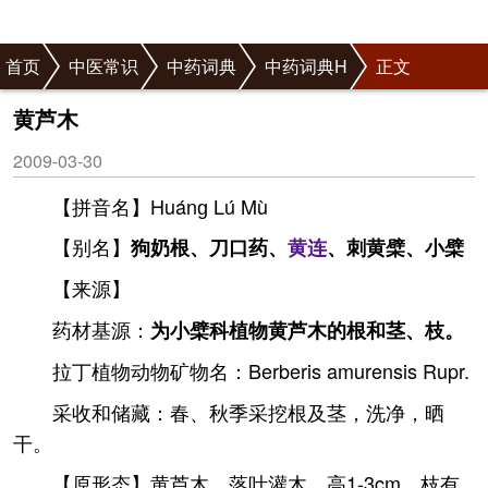
首页
中医常识
中药词典
中药词典H
正文
黄芦木
2009-03-30
【拼音名】Huánɡ Lú Mù
【别名】
狗奶根、刀口药、
黄连
、刺黄檗、小檗
【来源】
药材基源：
为小檗科植物黄芦木的根和茎、枝。
拉丁植物动物矿物名：Berberis amurensis Rupr.
采收和储藏：春、秋季采挖根及茎，洗净，晒
干。
【原形态】黄芦木，落叶灌木，高1-3cm。枝有