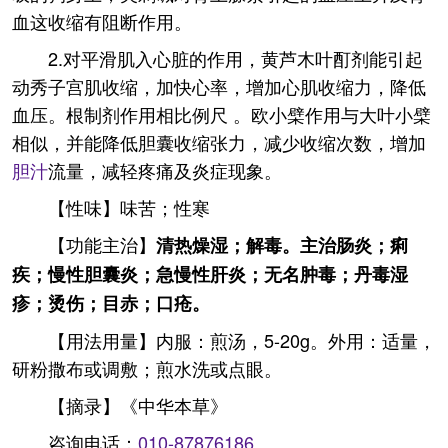
血这收缩有阻断作用。
2.对平滑肌入心脏的作用，黄芦木叶酊剂能引起
动秀子宫肌收缩，加快心率，增加心肌收缩力，降低
血压。根制剂作用相比例尺 。欧小檗作用与大叶小檗
相似，并能降低胆囊收缩张力，减少收缩次数，增加
胆汁
流量，减轻疼痛及炎症现象。
【性味】味苦；性寒
【功能主治】
清热燥湿；解毒。主治肠炎；痢
疾；慢性胆囊炎；急慢性肝炎；无名肿毒；丹毒湿
疹；烫伤；目赤；口疮。
【用法用量】内服：煎汤，5-20g。外用：适量，
研粉撒布或调敷；煎水洗或点眼。
【摘录】《中华本草》
咨询电话：
010-87876186