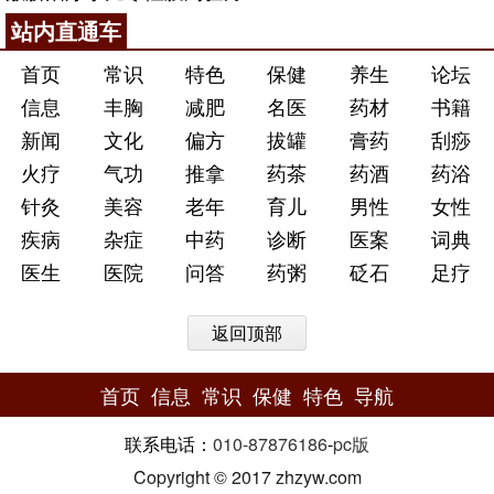
站内直通车
首页
常识
特色
保健
养生
论坛
信息
丰胸
减肥
名医
药材
书籍
新闻
文化
偏方
拔罐
膏药
刮痧
火疗
气功
推拿
药茶
药酒
药浴
针灸
美容
老年
育儿
男性
女性
疾病
杂症
中药
诊断
医案
词典
医生
医院
问答
药粥
砭石
足疗
返回顶部
首页
信息
常识
保健
特色
导航
联系电话：
010-87876186
-
pc版
Copyright © 2017 zhzyw.com