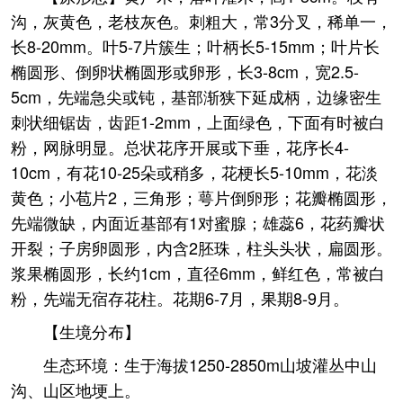
沟，灰黄色，老枝灰色。刺粗大，常3分叉，稀单一，
长8-20mm。叶5-7片簇生；叶柄长5-15mm；叶片长
椭圆形、倒卵状椭圆形或卵形，长3-8cm，宽2.5-
5cm，先端急尖或钝，基部渐狭下延成柄，边缘密生
刺状细锯齿，齿距1-2mm，上面绿色，下面有时被白
粉，网脉明显。总状花序开展或下垂，花序长4-
10cm，有花10-25朵或稍多，花梗长5-10mm，花淡
黄色；小苞片2，三角形；萼片倒卵形；花瓣椭圆形，
先端微缺，内面近基部有1对蜜腺；雄蕊6，花药瓣状
开裂；子房卵圆形，内含2胚珠，柱头头状，扁圆形。
浆果椭圆形，长约1cm，直径6mm，鲜红色，常被白
粉，先端无宿存花柱。花期6-7月，果期8-9月。
【生境分布】
生态环境：生于海拔1250-2850m山坡灌丛中山
沟、山区地埂上。