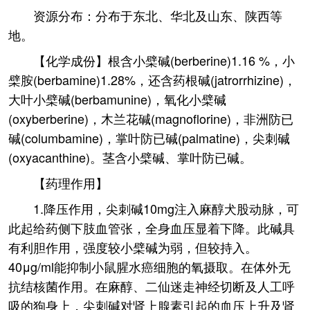
资源分布：分布于东北、华北及山东、陕西等
地。
【化学成份】根含小檗碱(berberine)1.16 %，小
檗胺(berbamine)1.28%，还含药根碱(jatrorrhizine)，
大叶小檗碱(berbamunine)，氧化小檗碱
(oxyberberine)，木兰花碱(magnoflorine)，非洲防已
碱(columbamine)，掌叶防已碱(palmatine)，尖刺碱
(oxyacanthine)。茎含小檗碱、掌叶防已碱。
【药理作用】
1.降压作用，尖刺碱10mg注入麻醇犬股动脉，可
此起给药侧下肢血管张，全身血压显着下降。此碱具
有利胆作用，强度较小檗碱为弱，但较持入。
40μg/ml能抑制小鼠腥水癌细胞的氧摄取。在体外无
抗结核菌作用。在麻醇、二仙迷走神经切断及人工呼
吸的狗身上，尖刺碱对肾上腺素引起的血压上升及肾