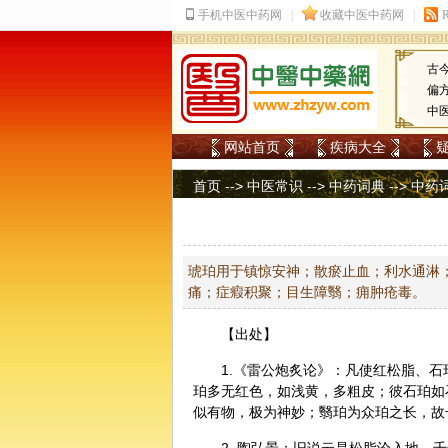
古
偏
中
网站首页
疾病大全
首页
-->
中医常识
-->
中药词典
-->
中药
琥珀用于镇惊安神；散瘀止血；利水通淋
痛；症瘕积聚；目生障翳；痈肿疮毒。
【出处】
1.《雷公炮炙论》：凡使红松脂、
珀多无红色，如浅黄，多粗皮；彼石珀如
似有物，极为神妙；翳珀为众珀之长，故