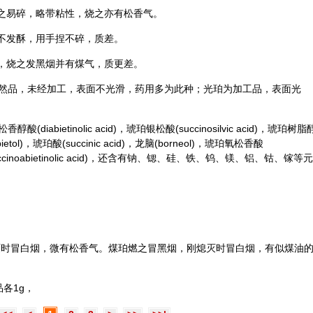
捏之易碎，略带粘性，烧之亦有松香气。
，不发酥，用手捏不碎，质差。
硬，烧之发黑烟并有煤气，质更差。
然品，未经加工，表面不光滑，药用多为此种；光珀为加工品，表面光
bietinolic acid)，琥珀银松酸(succinosilvic acid)，琥珀树脂
abietol)，琥珀酸(succinic acid)，龙脑(borneol)，琥珀氧松香酸
酸(succinoabietinolic acid)，还含有钠、锶、硅、铁、钨、镁、铝、钴、镓等元
熄灭时冒白烟，微有松香气。煤珀燃之冒黑烟，刚熄灭时冒白烟，有似煤油
品各1g，