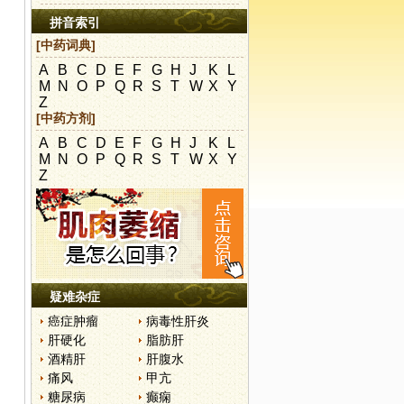
拼音索引
[中药词典]
A
B
C
D
E
F
G
H
J
K
L
M
N
O
P
Q
R
S
T
W
X
Y
Z
[中药方剂]
A
B
C
D
E
F
G
H
J
K
L
M
N
O
P
Q
R
S
T
W
X
Y
Z
疑难杂症
癌症肿瘤
病毒性肝炎
肝硬化
脂肪肝
酒精肝
肝腹水
痛风
甲亢
糖尿病
癫痫