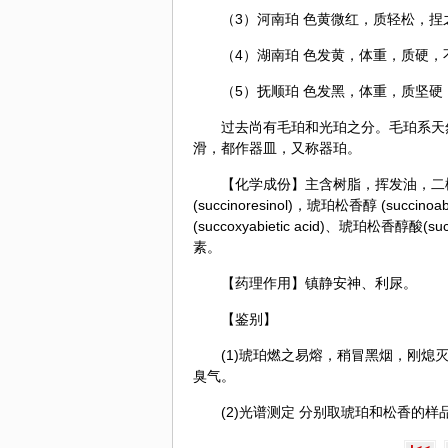
（3）河南珀 色黄微红，质轻松，
（4）湖南珀 色发黄，体重，质硬
（5）抚顺珀 色发黑，体重，质坚
过去尚有毛珀和光珀之分。毛珀系天
滑，都作器皿，又称器珀。
【化学成份】主含树脂，挥发油，二松香醇酸(dia
(succinoresinol)，琥珀松香醇 (succino
(succoxyabietic acid)、琥珀松香醇
素。
【药理作用】镇静安神、利尿。
【鉴别】
(1)琥珀燃之易熔，稍冒黑烟，刚
臭气。
(2)光谱测定 分别取琥珀和松香的样