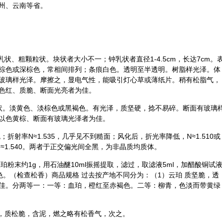
州、云南等省。
钟乳状、粗颗粒状。块状者大小不一；钟乳状者直径1-4.5cm，长达7cm。
棕色或深棕色，常相间排列；条痕白色。透明至半透明。树脂样光泽。体
玻璃样光泽。摩擦之，显电气性，能吸引灯心草或薄纸片。稍有松脂气，
色红、质脆、断面光亮者为佳。
粒状。淡黄色、淡棕色或黑褐色。有光泽，质坚硬，捻不易碎。断面有玻璃
以色黄棕、断面有玻璃光泽者为佳。
折射率N≈1.535，几乎见不到糙面；风化后，折光率降低，N≈1.510或
N≈1.540。两者于正交偏光间全黑，为非晶质均质体。
珀粉末约1g，用石油醚10ml振摇提取，滤过，取滤液5ml，加醋酸铜试
绿色。（检查松香）商品规格 过去按产地不同分为：（1）云珀 质坚脆，透
佳。分两等一：一等：血珀，橙红至赤褐色。二等：柳青，色淡而带黄绿
明，质松脆，含泥，燃之略有松香气，次之。