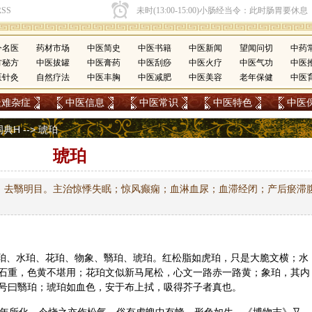
今名医
药材市场
中医简史
中医书籍
中医新闻
望闻问切
中药
方秘方
中医拔罐
中医膏药
中医刮痧
中医火疗
中医气功
中医
医针灸
自然疗法
中医丰胸
中医减肥
中医美容
老年保健
中医
疑难杂症
中医信息
中医常识
中医特色
中医
词典H
--> 琥珀
琥珀
；去翳明目。主治惊悸失眠；惊风癫痫；血淋血尿；血滞经闭；产后瘀滞
石珀、水珀、花珀、物象、翳珀、
琥珀
。红松脂如虎珀，只是大脆文横；水
石重，色黄不堪用；花珀文似新马尾松，心文一路赤一路黄；象珀，其内
号曰翳珀；琥珀如血色，安于布上拭，吸得
芥子
者真也。