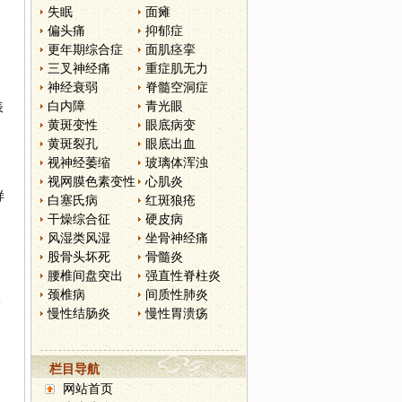
失眠
面瘫
偏头痛
抑郁症
更年期综合症
面肌痉挛
三叉神经痛
重症肌无力
神经衰弱
脊髓空洞症
白内障
青光眼
表
黄斑变性
眼底病变
黄斑裂孔
眼底出血
视神经萎缩
玻璃体浑浊
视网膜色素变性
心肌炎
样
白塞氏病
红斑狼疮
干燥综合征
硬皮病
风湿类风湿
坐骨神经痛
股骨头坏死
骨髓炎
腰椎间盘突出
强直性脊柱炎
颈椎病
间质性肺炎
液
慢性结肠炎
慢性胃溃疡
栏目导航
网站首页