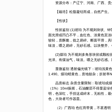
资源分布：产辽宁、河南、广西、贵
【栽培】松脂凝结而成，自然产生。
【性状】
性状鉴别 (1)琥珀 为不规则块状、
面光滑或凹凸不平，血红色、淡黄色至淡
较轻，质酥脆，捻之易碎。断面平滑，具
味淡，嚼之易碎，无砂石感。以块整齐、
(2)煤珀 为不规则多角形块状或颗
光泽。有煤油气，味淡。嚼之无砂石感。
显微鉴别 透射偏光镜下：琥珀浅黄色；
1.490。煤珀蜡黄色，质地较杂；折射率
品质标志 杂质含量限制：取琥珀或煤
（1%）10ml振摇，石油醚层不得显蓝
明，色深红，手捏这成碎末，无粘性，最
色，大块者可作器皿。
（2）广西珀 色红而带黄，不甚透