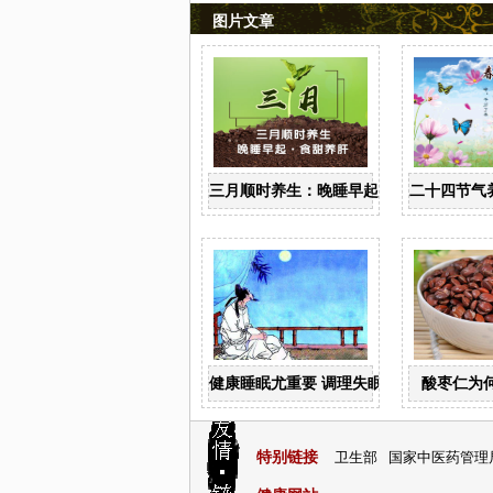
图片文章
三月顺时养生：晚睡早起 食甜养肝
二十四节气
健康睡眠尤重要 调理失眠四诀窍
酸枣仁为
特别链接
卫生部
国家中医药管理