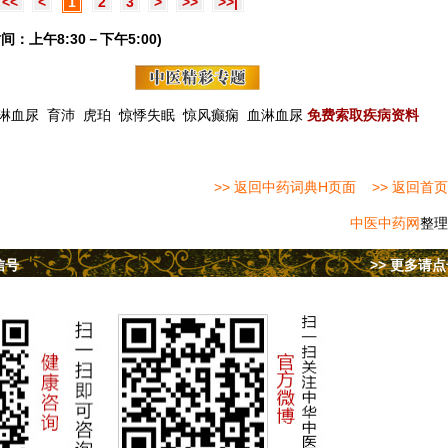
<<
<
1
2
3
>
>>
>>|
间：上午8:30－下午5:00)
淋血尿
育沛
虎珀
惊悸失眠
惊风癫痫
血淋血尿
免费索取疾病资料
>> 返回中药词典H页面
>> 返回首页
中医中药网
整理
信号
>> 更多请