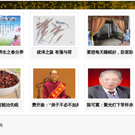
养生之春分养生
彼泽之阪 有蒲与荷
要想每天睡眠好，卧室卧
何能治失眠
费开扬：“弟子不必不如师”
陈可冀：聚光灯下常怀赤
局