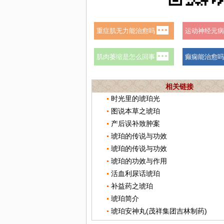
相关链接
时光里的琥珀光
图说本草之琥珀
产后误补致肿案
琥珀的传说与功效
琥珀的传说与功效
琥珀的功效与作用
活血利尿话琥珀
补益药之琥珀
琥珀简介
琥珀安神丸(茂祥集团吉林制药)