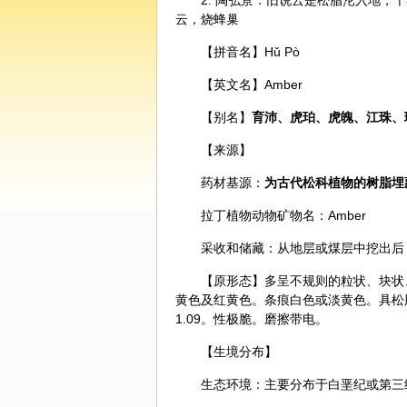
2.
陶弘景
：旧说云是松脂沦入地，千
云，烧蜂巢
【拼音名】Hǔ Pò
【英文名】Amber
【别名】
育沛、虎珀、虎魄、江珠、
【来源】
药材基源：
为古代松科植物的树脂埋
拉丁植物动物矿物名：Amber
采收和储藏：从地层或煤层中挖出后
【原形态】多呈不规则的粒状、块状
黄色及红黄色。条痕白色或淡黄色。具松脂光
1.09。性极脆。磨擦带电。
【生境分布】
生态环境：主要分布于白垩纪或第三