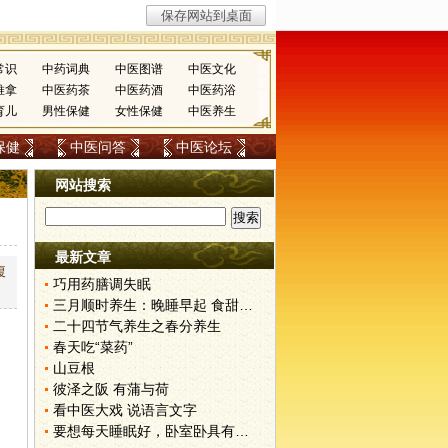
常识
中药词典
中医图谱
中医文化
推拿
中医药茶
中医药酒
中医药浴
育儿
男性保健
女性保健
中医养生
保健
中医问答
中医论坛
网站搜索
最新文章
腹
巧用药膳调失眠
三月顺时养生：晚睡早起 食甜养肝
二十四节气养生之春分养生
春天吃“菜药”
山豆根
彼泽之阪 有蒲与荷
看中医大戏 说语言文字
要想每天睡眠好，卧室卧具有讲究