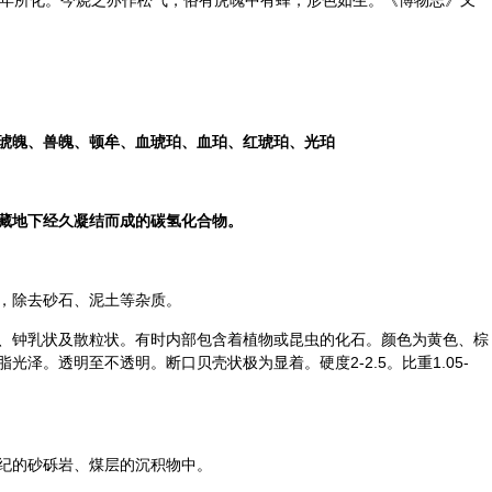
年所化。今烧之亦作松气，俗有虎魄中有蜂，形色如生。《博物志》又
琥魄、兽魄、顿牟、血琥珀、血珀、红琥珀、光珀
藏地下经久凝结而成的碳氢化合物。
，除去砂石、泥土等杂质。
、钟乳状及散粒状。有时内部包含着植物或昆虫的化石。颜色为黄色、棕
泽。透明至不透明。断口贝壳状极为显着。硬度2-2.5。比重1.05-
纪的砂砾岩、煤层的沉积物中。