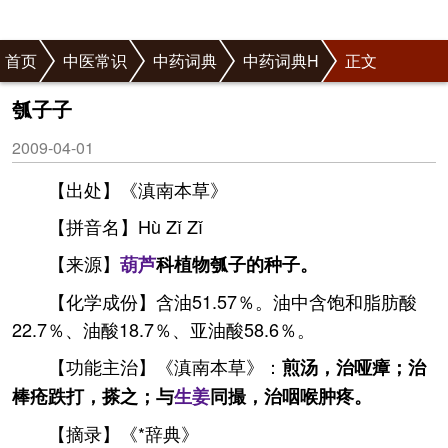
首页
中医常识
中药词典
中药词典H
正文
瓠子子
2009-04-01
【出处】《滇南本草》
【拼音名】Hù Zǐ Zǐ
【来源】
葫芦
科植物瓠子的种子。
【化学成份】含油51.57％。油中含饱和脂肪酸
22.7％、油酸18.7％、亚油酸58.6％。
【功能主治】《滇南本草》：
煎汤，治哑瘴；治
棒疮跌打，搽之；与
生姜
同撮，治咽喉肿疼。
【摘录】《*辞典》