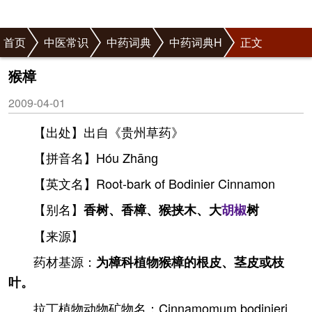
首页
中医常识
中药词典
中药词典H
正文
猴樟
2009-04-01
【出处】出自《贵州草药》
【拼音名】Hóu Zhānɡ
【英文名】Root-bark of Bodinier Cinnamon
【别名】
香树、香樟、猴挟木、大
胡椒
树
【来源】
药材基源：
为樟科植物猴樟的根皮、茎皮或枝
叶。
拉丁植物动物矿物名：Cinnamomum bodinieri