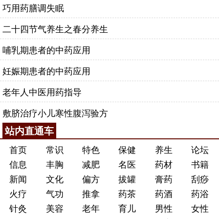
巧用药膳调失眠
二十四节气养生之春分养生
哺乳期患者的中药应用
妊娠期患者的中药应用
老年人中医用药指导
敷脐治疗小儿寒性腹泻验方
站内直通车
首页
常识
特色
保健
养生
论坛
信息
丰胸
减肥
名医
药材
书籍
新闻
文化
偏方
拔罐
膏药
刮痧
火疗
气功
推拿
药茶
药酒
药浴
针灸
美容
老年
育儿
男性
女性