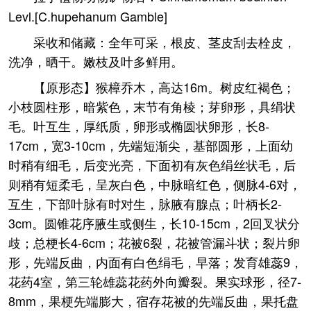
Levl.[C.hupehanum Gamble]
采收和储藏：全年可采，根皮、茎皮刮去栓皮，
洗净，晒干。嫩枝及叶多鲜用。
【原形态】猴樟乔木，高达16m。树皮红褐色；
小枝圆柱形，暗紫色，末节有角棱；芽卵形，具绢状
毛。叶互生，厚纸质，卵形或椭圆状卵形，长8-
17cm，宽3-10cm，先端短渐尖，基部圆形，上面幼
时稍有细毛，后变光亮，下面初有灰色绢丝状毛，后
则稍有短柔毛，呈灰白色，中脉暗红色，侧脉4-6对，
互生，下部叶脉有时对生，脉腋有腺点；叶柄长2-
3cm。圆锥花序腋生或侧生，长10-15cm，2回叉状分
歧；总梗长4-6cm；花被6裂，花被管漏斗状；裂片卵
形，先端反曲，内面有白色绢毛，早落；发育雄蕊9，
花药4室，第三轮雄蕊花药外向瓣裂。果实球形，径7-
8mm，果梗先端膨大，宿存花被的先端反曲，果托盘