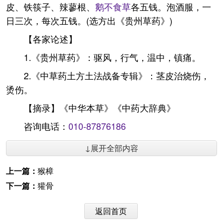
皮、铁筷子、辣蓼根、
鹅不食草
各五钱。泡酒服，一
日三次，每次五钱。(选方出《贵州草药》)
【各家论述】
1.《贵州草药》：驱风，行气，温中，镇痛。
2.《中草药土方土法战备专辑》：茎皮治烧伤，
烫伤。
【摘录】《中华本草》《中药大辞典》
咨询电话：
010-87876186
↓展开全部内容
上一篇：
猴樟
下一篇：
獾骨
返回首页