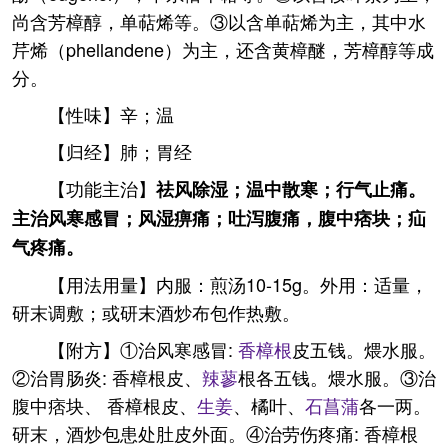
尚含芳樟醇，单萜烯等。③以含单萜烯为主，其中水
芹烯（phellandene）为主，还含黄樟醚，芳樟醇等成
分。
【性味】辛；温
【归经】肺；胃经
【功能主治】
祛风除湿；温中散寒；行气止痛。
主治风寒感冒；风湿痹痛；吐泻腹痛，腹中痞块；疝
气疼痛。
【用法用量】内服：煎汤10-15g。外用：适量，
研末调敷；或研末酒炒布包作热敷。
【附方】①治风寒感冒:
香樟根
皮五钱。煨水服。
②治胃肠炎: 香樟根皮、
辣蓼
根各五钱。煨水服。③治
腹中痞块、 香樟根皮、
生姜
、橘叶、
石菖蒲
各一两。
研末，酒炒包患处肚皮外面。④治劳伤疼痛: 香樟根