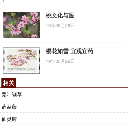
桃文化与医
19年03月29日
樱花如雪 宜观宜药
19年03月29日
相关
宽叶缬草
薜荔藤
仙灵脾