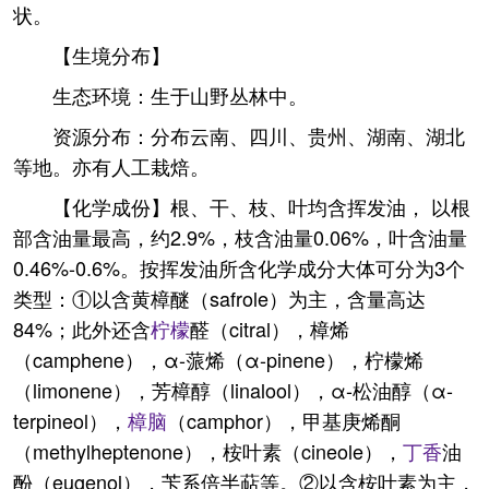
状。
【生境分布】
生态环境：生于山野丛林中。
资源分布：分布云南、四川、贵州、湖南、湖北
等地。亦有人工栽焙。
【化学成份】根、干、枝、叶均含挥发油， 以根
部含油量最高，约2.9%，枝含油量0.06%，叶含油量
0.46%-0.6%。按挥发油所含化学成分大体可分为3个
类型：①以含黄樟醚（safrole）为主，含量高达
84%；此外还含
柠檬
醛（citral），樟烯
（camphene），α-蒎烯（α-pinene），柠檬烯
（limonene），芳樟醇（linalool），α-松油醇（α-
terpineol），
樟脑
（camphor），甲基庚烯酮
（methylheptenone），桉叶素（cineole），
丁香
油
酚（eugenol），苄系倍半萜等。②以含桉叶素为主，