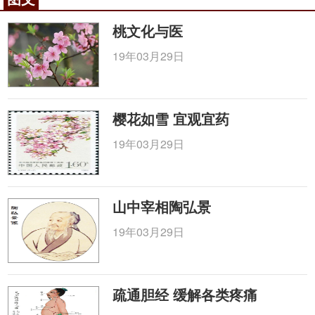
资源分布：1.分布于黑龙江、辽宁、山西、陕
桃文化与医
西、甘肃、青海、河南、河南、四川、贵州等地、江
苏、浙江、福建、云南等地有栽培。
19年03月29日
2.分布于东北及内蒙古、河北、山西、陕西、甘
肃等地。
樱花如雪 宜观宜药
【栽培】
19年03月29日
生物学特性 喜温暖湿润气候，幼苗能耐0℃左右
低温，-2℃以下则会出现冻害。喜阳光充足，怕干
旱，忌积水。以疏松肥沃，排水良好的砂质壤土、油
山中宰相陶弘景
砂土、夹砂土栽培为宜。忌连作。
19年03月29日
栽培技术 种子繁残。在田间选株壮、枝繁，穗多
而密，又无病虫的单株或田块留作种用，种子需充分
成熟、饱满、呈深褐色或棕褐色明采收。直播或育苗
疏通胆经 缓解各类疼痛
移栽法。春播，于3月下旬至4月上旬为适期：秋播于