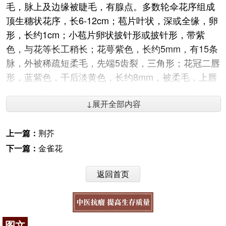
毛，脉上及边缘被睫毛，有腺点。多数轮伞花序组成
顶生穗状花序，长6-12cm；苞片叶状，深或全缘，卵
形，长约1cm；小苞片卵状披针形或披针形，带紫
色，与花等长工稍长；花萼紫色，长约5mm，有15条
脉，外被稀疏短柔毛，先端5齿裂，三角形；花冠二唇
形，蓝紫色，干后淡黄色，长约8mm，被柔毛，上唇
2裂，下唇3裂，中裂片最大；雄蕊4，花药淡紫色，
↓展开全部内容
花柱细长，柱头2裂。小坚果4，扁长圆形，腹部稍具
棱，长约1.6mm，宽约0.6mm，褐色。花期7-9月，果
期9月以后。
上一篇：
荆芥
下一篇：
金雀花
【生境分布】
生态环境：1.生于山坡路旁或山谷。海拔在540-
返回首页
2700m之间。多栽培，亦有野生。
2.生于海拔1300-2000m的松林林缘、山坡草丛或
湿润的草原上。
图文