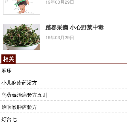
9-10月；穴播，行株距各17-20cm。每1hm2用种量
19年03月29日
3.75-4.50kg。条播，行距20cm，深5cm。每1hm2用
种量7.50kg。撒播，每1hm2用种量7.50-11.25kg。育
苗移栽法，春播，每1hm2用种量11.25-15kg。5-6月
踏春采摘 小心野菜中毒
苗高约15cm时移栽。
19年03月29日
田间管理 生长期间注意间苗、补苗。中耕除草1-
2次，幼苗期浅锄，以免损伤幼苗。追肥以氮肥为主，
适当施用磷钾肥。一般追肥3次。幼苗期遇旱及时浇
相关
水；遇涝及时排除积水。
麻疹
病虫害防治 立枯病注意排水或选用高畦栽种，发
小儿麻疹药浴方
病时用灭菌剂401的800倍液或50%多菌灵1000倍液
乌蔹莓治病验方五则
|<<
<<
<
1
2
3
>
>>
>>|
治咽喉肿痛验方
咨询电话：
010-87876186
灯台七