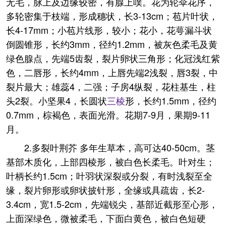
无毛，脉上及边缘较密，有腺上噗。花为轮伞花序，
多轮密集于枝端，形成穗状，长3-13cm；苞片叶状，
长4-17mm；小苞片线形，较小；花小，花萼漏斗状
倒圆锥形，长约3mm，径约1.2mm，被灰色柔毛及黄
绿色腺点，先端5齿裂，裂片卵状三角形；化冠浅红紫
色，二唇形，长约4mm，上唇先端2浅裂，唇3裂，中
裂片最大；雄蕊4，二强；子房4纵裂，花柱基生，柱
头2裂。小坚果4，长圆状
三棱
形，长约1.5mm，径约
0.7mm，棕褐色，表面光滑。花期7-9月，果期9-11
月。
2.多裂叶荆芥 多年生草本，高可达40-50cm。茎
基部木质化，上部四棱形，被白色长柔毛。叶对生；
叶柄长约1.5cm；叶羽状深裂或分裂，有时浅裂至全
缘，裂片卵形或卵状披针形，全缘或具疏齿，长2-
3.4cm，宽1.5-2cm，先端锐尖，基部近截形至心形，
上面深绿色，微被柔毛，下面白黄色，被白色短硬