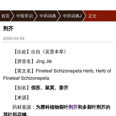
首页
中医常识
中药词典
中药词典J
正文
荆芥
2009-04-09
【出处】出自《吴普本草》
【拼音名】Jīnɡ Jiè
【英文名】Fineleaf Schizonepeta Herb, Herb of
Fineleaf Schizonepeta
【别名】
假苏、鼠蓂、姜芥
【来源】
药材基源：
为唇科植物裂叶
荆芥
和多裂叶荆芥的
茎叶和花穗。