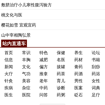
敷脐治疗小儿寒性腹泻验方
桃文化与医
樱花如雪 宜观宜药
山中宰相陶弘景
站内直通车
首页
常识
特色
保健
养生
论坛
信息
丰胸
减肥
名医
药材
书籍
新闻
文化
偏方
拔罐
膏药
刮痧
火疗
气功
推拿
药茶
药酒
药浴
针灸
美容
老年
育儿
男性
女性
疾病
杂症
中药
诊断
医案
词典
医生
医院
问答
药粥
砭石
足疗