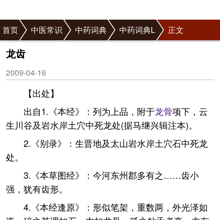
首页
中医常识
中药词典
中药词典L
正文
龙齿
2009-04-16
【出处】
出自1.《本经》：列为上品，附于
龙骨
项下，云
生川谷及岩水岸土穴中死龙处(据马继兴辑注本)。
2.《别录》：生晋地及太山岩水岸土穴石中死龙
处。
3.《本草图经》：今河东州郡多有之……齿小
强，犹有齿形。
4.《本经逢原》：形似笔架，重数两，外光泽如