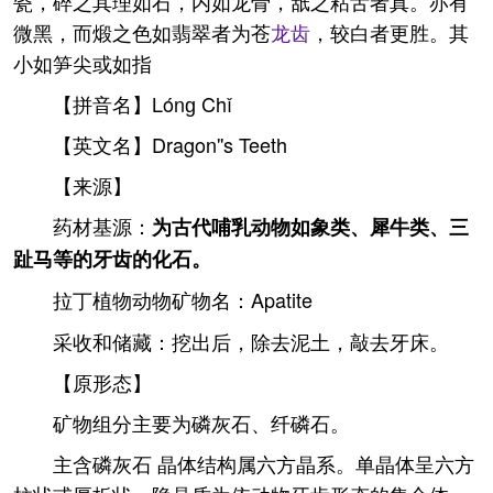
瓷，碎之其理如石，内如龙骨，舐之粘舌者真。亦有
微黑，而煅之色如翡翠者为苍
龙齿
，较白者更胜。其
小如笋尖或如指
【拼音名】Lónɡ Chǐ
【英文名】Dragon''s Teeth
【来源】
药材基源：
为古代哺乳动物如象类、犀牛类、三
趾马等的牙齿的化石。
拉丁植物动物矿物名：Apatite
采收和储藏：挖出后，除去泥土，敲去牙床。
【原形态】
矿物组分主要为磷灰石、纤磷石。
主含磷灰石 晶体结构属六方晶系。单晶体呈六方