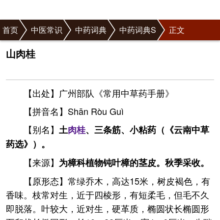
首页
中医常识
中药词典
中药词典S
正文
山肉桂
【出处】广州部队《常用中草药手册》
【拼音名】Shān Ròu Guì
【别名】
土
肉桂
、三条筋、小粘药（《云南中草
药选》）。
【来源】
为樟科植物钝叶樟的茎皮。秋季采收。
【原形态】常绿乔木，高达15米，树皮褐色，有
香味。枝常对生，近于四棱形，有短柔毛，但毛不久
即脱落。叶较大，近对生，硬革质，椭圆状长椭圆形