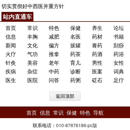
切实贯彻好中西医并重方针
站内直通车
首页
常识
特色
保健
养生
论坛
信息
丰胸
减肥
名医
药材
书籍
新闻
文化
偏方
拔罐
膏药
刮痧
火疗
气功
推拿
药茶
药酒
药浴
针灸
美容
老年
育儿
男性
女性
疾病
杂症
中药
诊断
医案
词典
医生
医院
问答
药粥
砭石
足疗
返回顶部
首页
信息
常识
保健
特色
导航
联系电话：
010-87876186
-
pc版