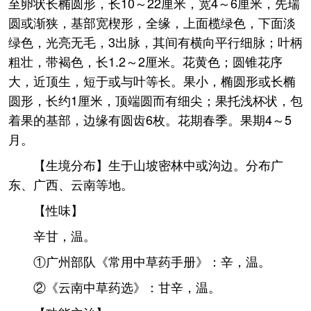
至卵状长椭圆形，长10～22厘米，宽4～6厘米，先瑞
圆或渐狭，基部宽楔形，全缘，上面榄绿色，下面淡
绿色，光亮无毛，3出脉，其间有横向平行细脉；叶柄
粗壮，带褐色，长1.2～2厘米。花黄色；圆锥花序
大，近顶生，短于或与叶等长。果小，椭圆形或长椭
圆形，长约1厘米，顶端圆而有细尖；果托浅杯状，包
着果的基部，边缘有圆齿6枚。花期春季。果期4～5
月。
【生境分布】生于山坡密林中或沟边。分布广
东、广西、云南等地。
【性味】
辛甘，温。
①广州部队《常用中草药手册》：辛，温。
②《云南中草药选》：甘辛，温。