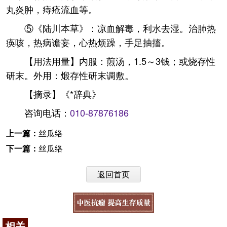
丸炎肿，痔疮流血等。
⑤《陆川本草》：凉血解毒，利水去湿。治肺热
痪咳，热病谵妄，心热烦躁，手足抽搐。
【用法用量】内服：煎汤，1.5～3钱；或烧存性
研末。外用：煅存性研末调敷。
【摘录】《*辞典》
咨询电话：
010-87876186
上一篇：
丝瓜络
下一篇：
丝瓜络
返回首页
相关