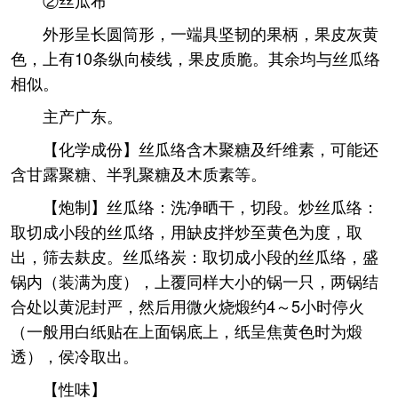
②丝瓜布
外形呈长圆筒形，一端具坚韧的果柄，果皮灰黄
色，上有10条纵向棱线，果皮质脆。其余均与丝瓜络
相似。
主产广东。
【化学成份】丝瓜络含木聚糖及纤维素，可能还
含甘露聚糖、半乳聚糖及木质素等。
【炮制】丝瓜络：洗净晒干，切段。炒丝瓜络：
取切成小段的丝瓜络，用缺皮拌炒至黄色为度，取
出，筛去麸皮。丝瓜络炭：取切成小段的丝瓜络，盛
锅内（装满为度），上覆同样大小的锅一只，两锅结
合处以黄泥封严，然后用微火烧煅约4～5小时停火
（一般用白纸贴在上面锅底上，纸呈焦黄色时为煅
透），侯冷取出。
【性味】