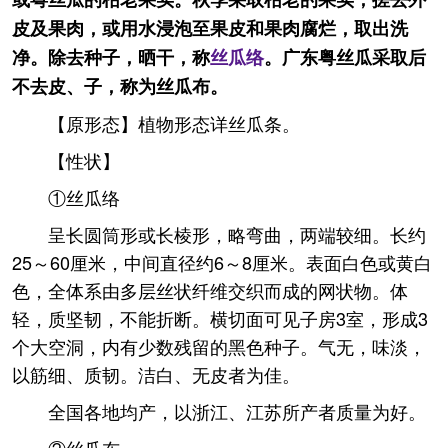
皮及果肉，或用水浸泡至果皮和果肉腐烂，取出洗
净。除去种子，晒干，称
丝瓜络
。广东粤丝瓜采取后
不去皮、子，称为丝瓜布。
【原形态】植物形态详丝瓜条。
【性状】
①丝瓜络
呈长圆筒形或长棱形，略弯曲，两端较细。长约
25～60厘米，中间直径约6～8厘米。表面白色或黄白
色，全体系由多层丝状纤维交织而成的网状物。体
轻，质坚韧，不能折断。横切面可见子房3室，形成3
个大空洞，内有少数残留的黑色种子。气无，味淡，
以筋细、质韧。洁白、无皮者为佳。
全国各地均产，以浙江、江苏所产者质量为好。