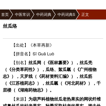
首页
中医常识
中药词典
中药词典S
正文
丝瓜络
【出处】《本草再新》
【拼音名】Sī Guā Luò
【别名】
丝瓜网（《医林纂要》），丝瓜壳
（《分类草药性》），瓜络、絮瓜瓤（《广州植物
志》），天罗线（《药材资料汇编》），丝瓜筋
（《江苏植药志》），丝瓜瓤（《河北药材》），千
层楼（《湖南药物志》）。
【来源】
为葫芦科植物丝瓜老热果实的网状纤维
或粤丝瓜的枯老果实。秋季采取枯老的果实，搓去外