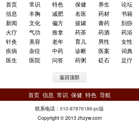
首页
常识
特色
保健
养生
论坛
信息
丰胸
减肥
名医
药材
书籍
新闻
文化
偏方
拔罐
膏药
刮痧
火疗
气功
推拿
药茶
药酒
药浴
针灸
美容
老年
育儿
男性
女性
疾病
杂症
中药
诊断
医案
词典
医生
医院
问答
药粥
砭石
足疗
返回顶部
首页
信息
常识
保健
特色
导航
联系电话：
010-87876186
-
pc版
Copyright © 2013 zhzyw.com