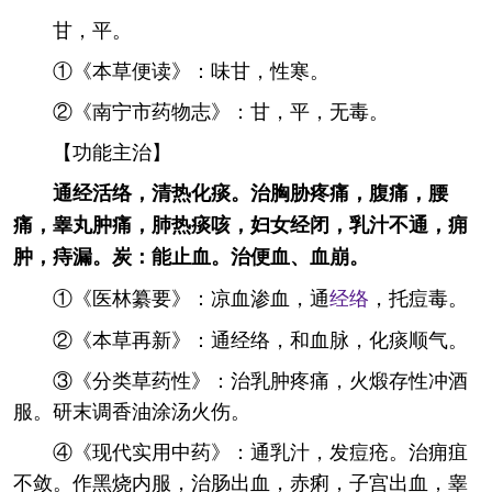
甘，平。
①《本草便读》：味甘，性寒。
②《南宁市药物志》：甘，平，无毒。
【功能主治】
通经活络，清热化痰。治胸胁疼痛，腹痛，腰
痛，睾丸肿痛，肺热痰咳，妇女经闭，乳汁不通，痈
肿，痔漏。炭：能止血。治便血、血崩。
①《医林纂要》：凉血渗血，通
经络
，托痘毒。
②《本草再新》：通经络，和血脉，化痰顺气。
③《分类草药性》：治乳肿疼痛，火煅存性冲酒
服。研末调香油涂汤火伤。
④《现代实用中药》：通乳汁，发痘疮。治痈疽
不敛。作黑烧内服，治肠出血，赤痢，子宫出血，睾