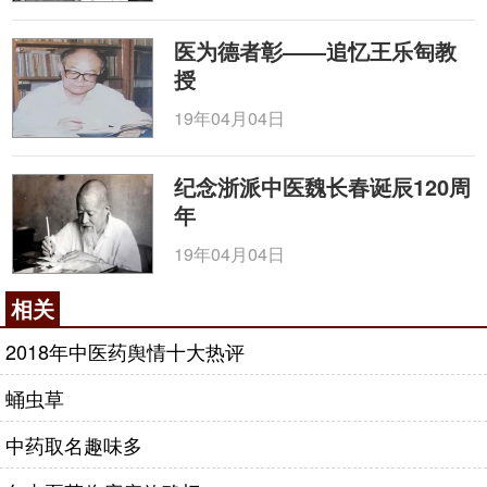
医为德者彰——追忆王乐匋教
授
19年04月04日
纪念浙派中医魏长春诞辰120周
年
19年04月04日
相关
2018年中医药舆情十大热评
蛹虫草
中药取名趣味多