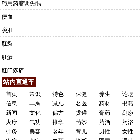
巧用药膳调失眠
便血
脱肛
肛裂
肛漏
肛门疼痛
站内直通车
首页
常识
特色
保健
养生
论坛
信息
丰胸
减肥
名医
药材
书籍
新闻
文化
偏方
拔罐
膏药
刮痧
火疗
气功
推拿
药茶
药酒
药浴
针灸
美容
老年
育儿
男性
女性