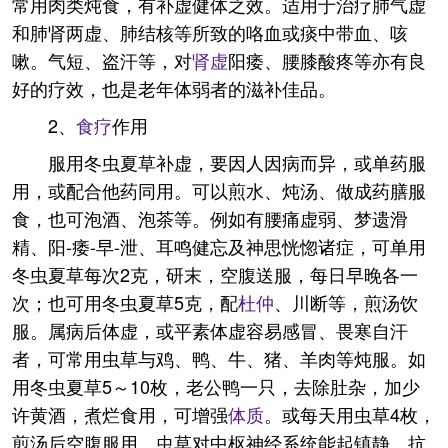
常用肉类炖食，有补虚健体之效。适用于治疗肺气虚
和肺肾两虚、肺结核等所致的咯血或痰中带血、咳
嗽。气短、盗汗等，对
肾虚
阳痿、腰膝酸疼等亦有良
好的疗效，也是老年体弱者的滋补佳品。
2、
食疗
作用
服用冬虫夏草补虚，要因人因病而异，或单药服
用，或配合他药同用。可以煎水、炖汤、做成药膳服
食，也可泡酒、泡茶等。例如有腰痛虚弱、梦遗滑
精、阳-痿-早-泄、耳鸣健忘及神思恍惚诸症，可单用
冬虫夏草每次2克，研末，空腹送服，每日早晚各一
次；也可用冬虫夏草5克，配
杜仲
、川断等，煎汤饮
服。属病后体虚，或平素体虚容易感冒、畏寒自汗
者，可常用虫草与鸡、鸭、牛、猪、羊肉等炖服。如
用冬虫夏草5～10枚，老公鸭一只，去除肚杂，加少
许黄酒，煮烂食用，可增强
体质
。或每天用虫草4枚，
煎汤后空腹服用。虫草对中枢神经系统能起镇静、抗