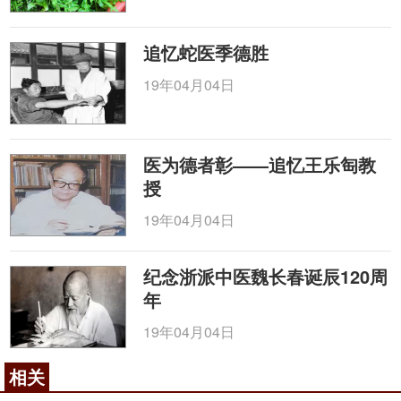
追忆蛇医季德胜
19年04月04日
医为德者彰——追忆王乐匋教
授
19年04月04日
纪念浙派中医魏长春诞辰120周
年
19年04月04日
相关