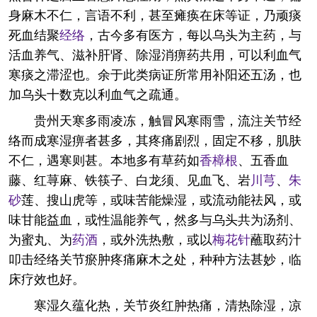
身麻木不仁，言语不利，甚至瘫痪在床等证，乃顽痰
死血结聚
经络
，古今多有医方，每以乌头为主药，与
活血养气、滋补肝肾、除湿消痹药共用，可以利血气
寒痰之滞涩也。余于此类病证所常用补阳还五汤，也
加乌头十数克以利血气之疏通。
贵州天寒多雨凌冻，触冒风寒雨雪，流注关节经
络而成寒湿痹者甚多，其疼痛剧烈，固定不移，肌肤
不仁，遇寒则甚。本地多有草药如
香樟根
、五香血
藤、红荨麻、铁筷子、白龙须、见血飞、岩
川芎
、
朱
砂
莲、搜山虎等，或味苦能燥湿，或流动能祛风，或
味甘能益血，或性温能养气，然多与乌头共为汤剂、
为蜜丸、为
药酒
，或外洗热敷，或以
梅花针
蘸取药汁
叩击经络关节瘀肿疼痛麻木之处，种种方法甚妙，临
床疗效也好。
寒湿久蕴化热，关节炎红肿热痛，清热除湿，凉