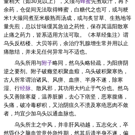
量稍大（如30克以上），又须与
蜂蜜
先煮取汁，再下
余药，仓促间无法取得蜂蜜，白糖代之也可，或与粳
米1大撮同煮至米极熟而汤成，或与炙甘草、生熟地等
量先煎，总以甘味缓其急迫之药性，保存其温阳散寒
止痛之药力，皆系适用方法可取。《本草经集注》谓
乌头反栝楼、大贝等药，余治疗乳腺增生常并用以止
痛散结，并未见任何异常与不适也。
乌头所用与
附子
略同，然乌头略轻疏，为阳痹阴
逆之要剂。附子破癥坚积聚血瘕，乌头破积聚寒热，
古人所常谓治诸风、风痹、血痹、半身不遂，除寒
湿、行
经脉
、散风邪，其功用大约止于气分也。然乌
头又善除寒凝，温养脏腑，去心下痞坚，恶寒腹痛，
头痛，破冷毒秽积，又治阴疽久不溃及寒疮恶肉不敛
者，均宜少加乌头以通血脉也。
乌头所主之中风，并非肝风动越，五志化火，卒
然昏仆之脑血管意外急性期，然其后遗半身不遂，偏