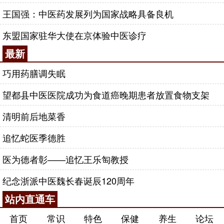
王国强：中医药发展列为国家战略具备良机
东盟国家驻华大使在京体验中医诊疗
最新
巧用药膳调失眠
望都县中医医院成功为食道癌晚期患者放置食物支架
清明前后地菜香
追忆蛇医季德胜
医为德者彰——追忆王乐匋教授
纪念浙派中医魏长春诞辰120周年
站内直通车
首页
常识
特色
保健
养生
论坛