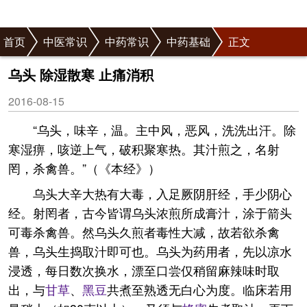
首页
中医常识
中药常识
中药基础
正文
乌头 除湿散寒 止痛消积
2016-08-15
“乌头，味辛，温。主中风，恶风，洗洗出汗。除
寒湿痹，咳逆上气，破积聚寒热。其汁煎之，名射
罔，杀禽兽。”（《本经》）
乌头大辛大热有大毒，入足厥阴肝经，手少阴心
经。射罔者，古今皆谓乌头浓煎所成膏汁，涂于箭头
可毒杀禽兽。然乌头久煎者毒性大减，故若欲杀禽
兽，乌头生捣取汁即可也。乌头为药用者，先以凉水
浸透，每日数次换水，漂至口尝仅稍留麻辣味时取
出，与
甘草
、
黑豆
共煮至熟透无白心为度。临床若用