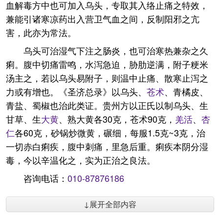
血解毒方中也可加入乌头，专取其入络止痛之特效，
兼能引诸寒凉药出入营卫气血之间，反制阳邪之亢
害，此亦为常法。
乌头可治湿气下注之肠炎，也可治寒热兼杂之久
痢。腹中切痛雷鸣，水泻急迫，胁肋逆满，附子粳米
汤主之，若以乌头易附子，则温中止痛、散寒止泻之
力或有增也。《圣济总录》以乌头、
苍术
、青橘皮、
青盐、蜀椒也治此类证。贵州方以正氏以制乌头、生
甘草、生
大黄
、熟大黄各30克，苍术90克，
羌活
、
杏
仁
各60克，砂锅炒微黄，碾细，每服1.5克~3克，治
一切赤白痢疾，腹中刺痛，里急后重。痢疾本阴分湿
毒，今以辛温化之，实为正治之良法。
咨询电话：
010-87876186
↓展开全部内容