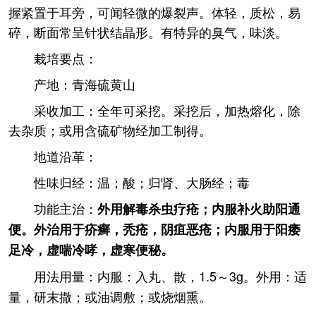
握紧置于耳旁，可闻轻微的爆裂声。体轻，质松，易
碎，断面常呈针状结晶形。有特异的臭气，味淡。
栽培要点：
产地：青海硫黄山
采收加工：全年可采挖。采挖后，加热熔化，除
去杂质；或用含硫矿物经加工制得。
地道沿革：
性味归经：温；酸；归肾、大肠经；毒
功能主治：
外用解毒杀虫疗疮；内服补火助阳通
便。外治用于疥癣，秃疮，阴疽恶疮；内服用于阳痿
足冷，虚喘冷哮，虚寒便秘。
用法用量：内服：入丸、散，1.5～3g。外用：适
量，研末撒；或油调敷；或烧烟熏。