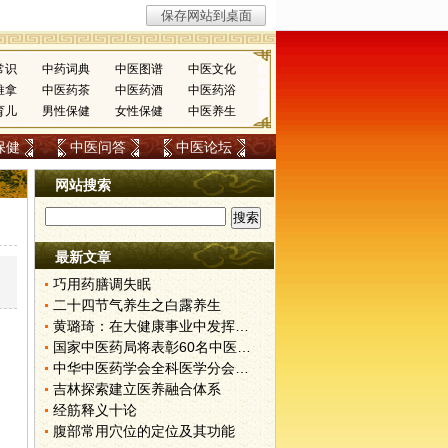
常识
中药词典
中医图谱
中医文化
推拿
中医药茶
中医药酒
中医药浴
育儿
男性保健
女性保健
中医养生
保健
中医问答
中医论坛
网站搜索
最新文章
巧用药膳调失眠
二十四节气养生之白露养生
黄璐琦：在大健康事业中发挥中医药优势
国家中医药局将表彰60名中医药教学名师
中华中医药学会全科医学分会成立
吉林探索建立医养融合体系
经筋释义十论
腹部常用穴位的定位及其功能