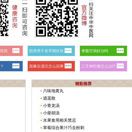
精彩推荐
六味地黄丸
逍遥散
小青龙汤
小柴胡汤
水果食用相关禁忌
草莓综合果汁巧去粉刺