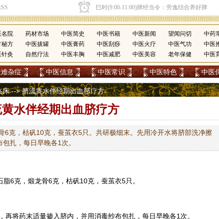
医名院
药材市场
中医简史
中医书籍
中医新闻
望闻问切
中药
方秘方
中医拔罐
中医膏药
中医刮痧
中医火疗
中医气功
中医
医针灸
自然疗法
中医丰胸
中医减肥
中医美容
老年保健
中医
疑难杂症
中医信息
中医常识
中医特色
中医
临床
--> 脐流黄水伴经期出血脐疗方
流黄水伴经期出血脐疗方
龙骨6克，枯矾10克，蚕茧衣5只。共研极细末。先用冷开水将脐部洗净擦
布包扎，每日早晚各1次。
石脂
6克，煅
龙骨
6克，枯矾10克，蚕茧衣5只。
，再将药末适量掺入脐内，并用消毒纱布包扎，每日早晚各1次。