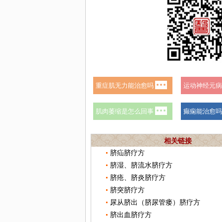
相关链接
脐疝脐疗方
脐湿、脐流水脐疗方
脐疮、脐炎脐疗方
脐突脐疗方
尿从脐出（脐尿管瘘）脐疗方
脐出血脐疗方