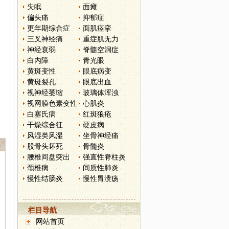
失眠
面瘫
偏头痛
抑郁症
更年期综合症
面肌痉挛
三叉神经痛
重症肌无力
神经衰弱
脊髓空洞症
白内障
青光眼
黄斑变性
眼底病变
黄斑裂孔
眼底出血
视神经萎缩
玻璃体浑浊
视网膜色素变性
心肌炎
白塞氏病
红斑狼疮
干燥综合征
硬皮病
风湿类风湿
坐骨神经痛
股骨头坏死
骨髓炎
腰椎间盘突出
强直性脊柱炎
颈椎病
间质性肺炎
慢性结肠炎
慢性胃溃疡
栏目导航
网站首页