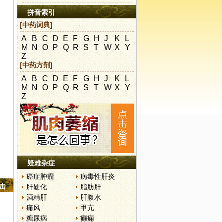
拼音索引
[中药词典]
A
B
C
D
E
F
G
H
J
K
L
M
N
O
P
Q
R
S
T
W
X
Y
Z
[中药方剂]
A
B
C
D
E
F
G
H
J
K
L
M
N
O
P
Q
R
S
T
W
X
Y
Z
疑难杂症
癌症肿瘤
病毒性肝炎
点击
肝硬化
脂肪肝
酒精肝
肝腹水
痛风
甲亢
糖尿病
癫痫