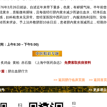
976年3月26日就诊。自述近年来带下量多，色黄，有秽腥气味。半年前曾
流黄水，质黏微有腥味，且每值经行脐内黄水减少而渗出血水，经净后血
感，
妇科
检查未见异常。曾经某医院中西药治疗，内服清热利湿剂、安络
转而来求诊。予上法外敷脐部10余日后，患者脐内黄水渐减而止，经期亦
间：上午8:30－下午5:00)
炙鸡金
黄柏
赤石脂
《上海中医药杂志》
免费索取疾病资料
一篇：
脐出血脐疗方
>> 返回脐疗临床页面
>> 返回首页
信号
>> 更多请