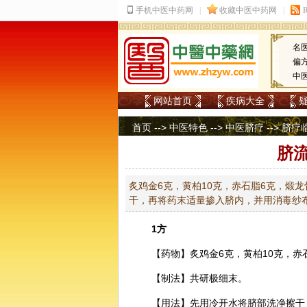
名
偏
中
网站首页
疾病大全
首页
-->
中医特色
-->
中医脐疗
-->
脐疗
脐
炙鸡金6克，黄柏10克，赤石脂6克，煅
干，再将药末适量掺入脐内，并用消毒纱
1方
【药物】炙鸡金6克，
黄柏
10克，
赤
【制法】共研极细末。
【用法】先用冷开水将脐部洗净擦干