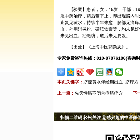
【验案】患者，女，45岁，干部，1
服中药治疗，药后带下止，即出现脐内时
止复见黄水，持续半年未愈，脐部无痛痒
血，外用消炎粉、磺胺软膏等，均未见好
未见出血。经随访，愈后未见复发。
【出处】《上海
中医
药杂志》。
专家免费咨询热线：010-87876186(咨询时
本页关键字：
脐流黄水伴经期出血
脐疗方
上一篇：
先天性脐不闭合症脐疗方
下
扫描二维码 轻松关注 您感兴趣的中医微