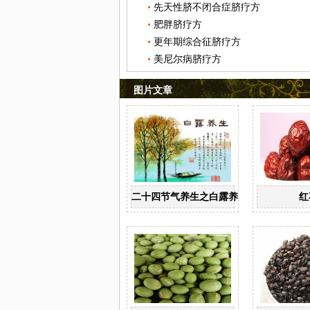
先天性脐不闭合症脐疗方
肥胖脐疗方
更年期综合征脐疗方
美尼尔病脐疗方
图片文章
二十四节气养生之白露养生
红