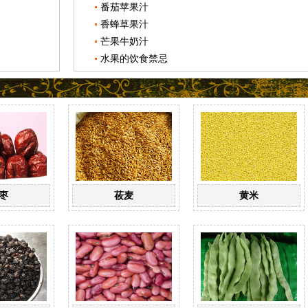
番茄苹果汁
香蜂草果汁
芒果牛奶汁
水果的饮食禁忌
枣
莜麦
黄米