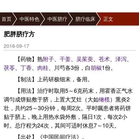
首页
中医特色
中医脐疗
脐疗临床
正文
肥胖脐疗方
2016-09-17
【药物】熟
附子
、
干姜
、
吴茱萸
、
苍术
、
泽泻
、
茯苓
、
丁香
、
肉桂
、川芍各3份，白
胡椒
1份。
【制法】上药研极细末，备用。
【用法】治疗时取用5～6克药末，用霍香正气水
调匀成饼贴敷于脐，上置大艾灶（大如
橄榄
）熏炎2
壮，共约25～30分钟，每周2次。平时嘱患者将药饼
贴于脐上，晚上用热水袋外敷，隔日1次，每次2小
时。总疗程为24次，其间可适时休息7～10天。
【出处】《中国民间疗法》。