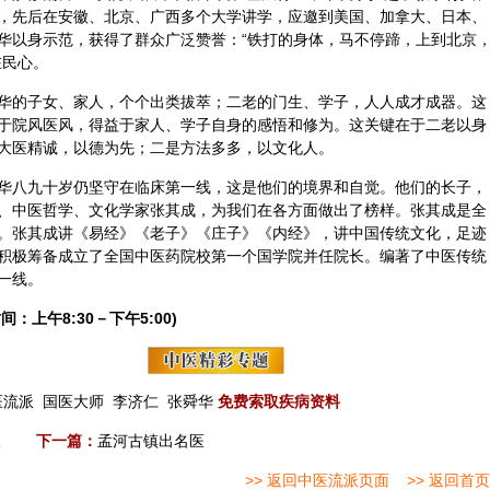
，先后在安徽、北京、广西多个大学讲学，应邀到美国、加拿大、日本、
华以身示范，获得了群众广泛赞誉：“铁打的身体，马不停蹄，上到北京
在民心。
华的子女、家人，个个出类拔萃；二老的门生、学子，人人成才成器。这
于院风医风，得益于家人、学子自身的感悟和修为。这关键在于二老以身
大医精诚，以德为先；二是方法多多，以文化人。
华八九十岁仍坚守在临床第一线，这是他们的境界和自觉。他们的长子，
、中医哲学、文化学家张其成，为我们在各方面做出了榜样。张其成是全
。张其成讲《易经》《老子》《庄子》《内经》，讲中国传统文化，足迹
积极筹备成立了全国中医药院校第一个国学院并任院长。编著了中医传统
一线。
间：上午8:30－下午5:00)
医流派
国医大师
李济仁
张舜华
免费索取疾病资料
人
下一篇：
孟河古镇出名医
>> 返回中医流派页面
>> 返回首页