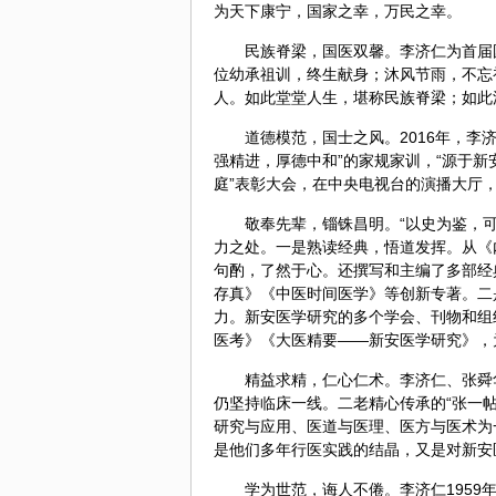
为天下康宁，国家之幸，万民之幸。
民族脊梁，国医双馨。李济仁为首届
位幼承祖训，终生献身；沐风节雨，不忘
人。如此堂堂人生，堪称民族脊梁；如此
道德模范，国士之风。2016年，李
强精进，厚德中和”的家规家训，“源于新
庭”表彰大会，在中央电视台的演播大厅
敬奉先辈，锱铢昌明。“以史为鉴，
力之处。一是熟读经典，悟道发挥。从《
句酌，了然于心。还撰写和主编了多部经
存真》《中医时间医学》等创新专著。二
力。新安医学研究的多个学会、刊物和组
医考》《大医精要——新安医学研究》，
精益求精，仁心仁术。李济仁、张舜
仍坚持临床一线。二老精心传承的“张一
研究与应用、医道与医理、医方与医术为
是他们多年行医实践的结晶，又是对新安
学为世范，诲人不倦。李济仁195