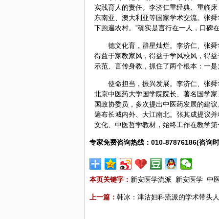
实践育人的责任。李济仁重经典、重临床
东南亚、澳大利亚等国家学术交流。张舜
下跑遍农村。”确实是言行在一人，口碑
德文化育，群星灿烂。李济仁、张舜
得益于家教家风，得益于学风校风，得益
示范、言传身教，抓住了两个根本：一是
使命担当，振兴发展。李济仁、张舜
北京中医药大学国学院院长、著名国学家
国政协委员，多次提出中医药发展的建议
遍布长城内外、大江南北。张其成提议并
文化、中医哲学教材，始终工作在教学第
专家免费咨询热线：010-87876186(咨询时
本页关键字：
新安医学流派
新安医学
中
上一篇：
韩冰：津沽妇科流派的学术带头