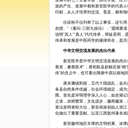
发展中的七个主要学派：医经学派、经方
派的产生、发展
中都
有新安医学的代表人
印刷，从人才培养到交流、普及，都有独
任应秋不仅列举了以上事实，还引用
勿授。”《素问·三部九候论》：“愿闻要
说明“其人”“真人”代代传承，师徒圣明
传承和发展是中医药学的规律所在，是历
中华文明交流发展的杰出代表
新安医学是中华文明交流发展的杰出
黄老，兼善医术”，唐初歙县尉杨玄操“精
传”的含义中，也可看出隋唐中原以南地
唐末藩镇割据，五代十国战乱，金兵
各县自然条件优越，社会环境稳定，成为
围。首先是宋明理学深入人心，如史籍记
之道，农耕繁荣，文化进步，徽商徽派，
算法发明者程大位，新安画派创始人浙江
化做出了重要贡献。以至江西抚州著名戏
新安徽州地区丰厚的文明积累、浓厚