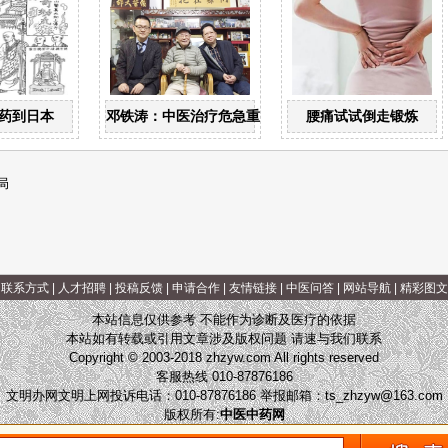
药到日本
邓铁涛：中医治疗危急重症大有可为
腰痛试试倒走锻炼
局
|
联系方式
|
人才招聘
|
投稿反馈
|
申请合作
|
友情链接
|
中医问答
|
网站导航
|
精彩图文
本站信息仅供参考 不能作为诊断及医疗的依据
本站如有转载或引用文章涉及版权问题 请速与我们联系
Copyright © 2003-2018 zhzyw.com All rights reserved
客服热线 010-87876186
文明办网文明上网投诉电话：010-87876186 举报邮箱：
ts_zhzyw@163.com
版权所有:
中医中药网