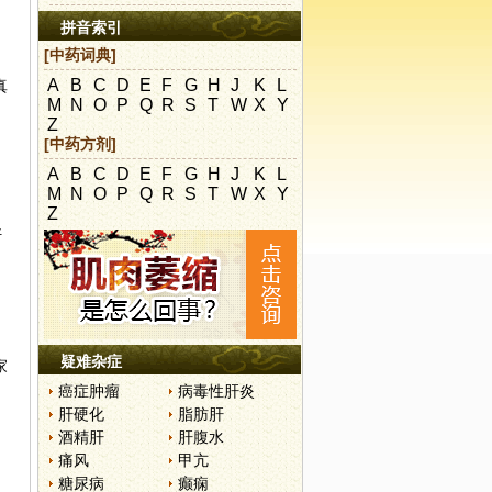
拼音索引
[中药词典]
A
B
C
D
E
F
G
H
J
K
L
真
M
N
O
P
Q
R
S
T
W
X
Y
，
Z
、
[中药方剂]
A
B
C
D
E
F
G
H
J
K
L
M
N
O
P
Q
R
S
T
W
X
Y
Z
好
疑难杂症
家
癌症肿瘤
病毒性肝炎
肝硬化
脂肪肝
酒精肝
肝腹水
痛风
甲亢
糖尿病
癫痫