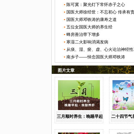
陈可冀：聚光灯下常怀赤子之心
国医大师徐经世：不忘初心 传承有
国医大师邓铁涛的康寿之道
五位女国医大师的养生经
蜂房善治带下增多
寒湿二火影响消渴发病
从痰、湿、瘀、虚、心火论治神经性
南乡子——悼念国医大师邓铁涛
图片文章
三月顺时养生：晚睡早起 食甜养肝
二十四节气