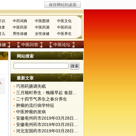
常识
中药词典
中医图谱
中医文化
推拿
中医药茶
中医药酒
中医药浴
育儿
男性保健
女性保健
中医养生
保健
中医问答
中医论坛
网站搜索
最新文章
入
巧用药膳调失眠
三月顺时养生：晚睡早起 食甜养肝
二十四节气养生之春分养生
肿瘤的流行病学特征
中医肿瘤的发病
安徽亳州药市2019年03月28日快讯
安徽亳州药市2019年03月28日快讯
河北安国药市2019年03月28日快讯