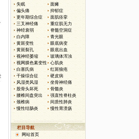
失眠
面瘫
，
偏头痛
抑郁症
更年期综合症
面肌痉挛
，
三叉神经痛
重症肌无力
神经衰弱
脊髓空洞症
白内障
青光眼
黄斑变性
眼底病变
黄斑裂孔
眼底出血
视神经萎缩
玻璃体浑浊
视网膜色素变性
心肌炎
白塞氏病
红斑狼疮
干燥综合征
硬皮病
世
风湿类风湿
坐骨神经痛
前
股骨头坏死
骨髓炎
腰椎间盘突出
强直性脊柱炎
颈椎病
间质性肺炎
慢性结肠炎
慢性胃溃疡
栏目导航
网站首页