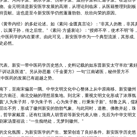
学派、河间学派、易水学派、伤寒学派、温热学派和汇通学派。在这些学
物。金元明清是新安医学发展的高潮，从理论到临床，从医籍整理到刻板
特贡献。这也是至今新安医学仍然蓬蓬勃勃、欣欣向荣的原因。
《
黄帝
内经》的多处论述。如《素问·金匮真言论》：“非其人勿教，非其
道，以属子孙，传之后世。”《素问·方盛衰论》：“授师不卒，使术不明”等
，是中医药学的内在要求。由此可见，新安医学作为一个典型流派，其形成
史必然。
代表。新安一带中医药学历史悠久，史料记载的如东晋新安太守羊欣“素
于训诂及医道”。另从
孙思邈
《千金要方》一句“江南诸医，秘仲景方不
区中医药的发展已有超越之势。
南下，至南宋偏居一隅。中华文明文化中心整体上从中原南移。新安徽州
北方南迁、南北交融的理想居集地。到北宋，重视文明文化形成了浓厚氛
载“人为朱子邦，学为朱子书，心为朱子教，行秉朱子新”。邹鲁之风，儒
层出不穷，形成了徽州新安的勃勃气象。与此同时，道教、佛教并起，珠
，哲学家戴震，还有红顶商人胡雪岩等新安代表人物，先后为中华文明文
剧家汤显祖说：“一生痴绝处，无梦到徽州。”
的文化氛围，为新安医学的产生、繁荣创造了良好条件。新安医学历史悠