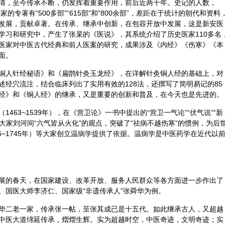
清，至今传承不断，仍发挥着重要作用，前后近两千年。史记的人数，
新安医家的专著有“500多部”“615部”和“800余部”，差距在于统计的朝代和资料
发展，贡献卓著。在传承、继承中创新，在包容开放中发展，这是新安医
学习和研究中，产生了张杲的《医说》，其系统介绍了历史医家110多名
医家对中医古代经典和前人
医案
的研究，成果涉及《内经》《伤寒》《本
面。
铜人针经秘语》和《
扁鹊
针灸
玉龙经》，在详解针灸铜人经的基础上，对
述经穴流注，结合临床列出了实用有效的128法，还撰写了简明易记的85
经》和《铜人经》的继承，又是重要的创新和普及，在今天也是先进的。
463~1539年），在《营卫论》一书中提出的“营卫一气论”“伏气说”“新
四大家刘河间“六气皆从火化”的观点，突破了“祛病不越伤寒”的惯例，为后
1666~1745年）等大家创立温病学提供了依据。温病学是中医药学在近代以
展的春天，在国家建设、改革开放、服务人民群众等各方面进一步作出了
、国医大师
李济仁
、国家级“非遗传承人”张舜华为例。
华二老一家，传承张一帖，至张其成已是十五代。如此继承古人，又超越
中医大道绵延传承，熠熠生辉。实为超越时空，中医奇迹，文明奇迹；实