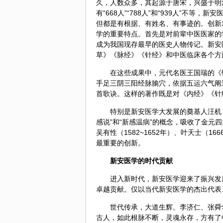
久，人数众多，其起源于唐宋，兴盛于明
有“668人”“788人”和“939人”不等，
但都是有根据、有姓名、有事迹的。创新
学的重要特点。首先是对前辈中医医家的
成为我国现存最早的医史人物传记。新安
草》《
脉经
》《针经》和中医临床各个方
在这些成果中，元代名医王国瑞的《
手足三阴三阳
经脉
腧穴，依据五运六气阐
首歌诀。这样的著作既是对《内经》《针
特别是新安医学大发展的奠基人汪机（1
感说”和“新感温病”的概念，吸收了金元
吴有性
（1582~1652年）、叶天士（
最重要的创新。
新安医学的时代贡献
进入新时代，新安医学迎来了振兴发
卓越贡献。仅以当代新安医学的杰出代表
世代传承，大道生辉。李济仁、张舜
古人，如此根脉不断，灵魂永存，方有了