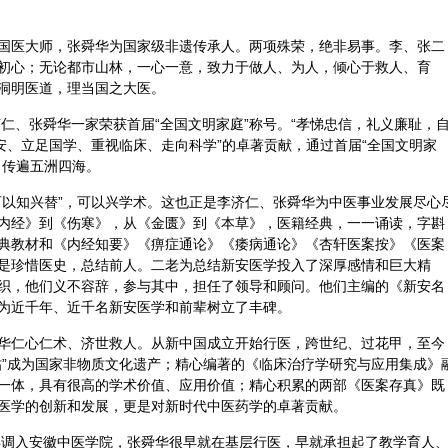
国医大师，张舜华为国家级非遗传承人。两项殊荣，绝非易事。李、张二
初心；无论都市山林，一心一意，致力于做人、为人，倾心于救人、育
洞明医道，理当国之大医。
济仁、张舜华一家荣获首届“全国文明家庭”称号。“孝悌忠信，礼义廉耻，
安、立足国学、重视临床、走向科学”的卓著贡献，通过首届“全国文明家
，传遍五洲四海。
可以知兴替”，可以兴学术。这也正是李济仁、张舜华为中医事业发展尽心
内经》到《伤寒》，从《金匮》到《本草》，医籍经典，一一诵读，字斟
典教材和《
内经知要
》《痹症通论》《痿病通论》《杏轩医案按》《医案
是珍惜医史，总结前人。二老为总结新安医学投入了深厚感情和巨大精
织，他们义
不容
辞，参与其中，担任了领导和顾问。他们主编的《新安名
为近千年、近千名新安医学和前辈树立了丰碑。
华仁心仁术、济世救人。从新中国成立开始行医，跨世纪、过花甲，至今
帖”成为国家非物质文化遗产；精心编著的《临床治疗学研究与应用集成》
一体，具有很高的学术价值、应用价值；精心积累的两部《医案存真》既
医学的创新和发展，更是对新时代中医药学的卓著贡献。
9年调入安徽中医学院，张舜华很早就在基层行医，早就承担起了教学育人