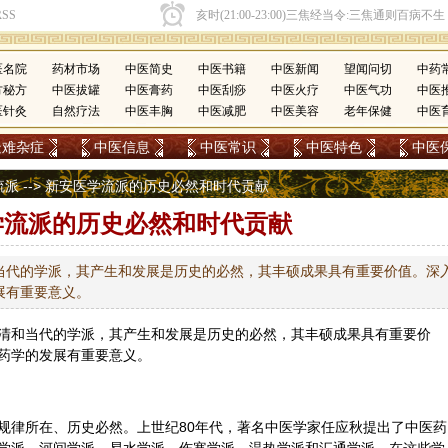
医名院
药材市场
中医简史
中医书籍
中医新闻
望闻问切
中药
方秘方
中医拔罐
中医膏药
中医刮痧
中医火疗
中医气功
中医
医针灸
自然疗法
中医丰胸
中医减肥
中医美容
老年保健
中医
疑难杂症
中医信息
中医常识
中医特色
中医
流派
--> 新安医学流派的历史必然和时代贡献
学流派的历史必然和时代贡献
当代的学派，其产生和发展是历史的必然，其丰硕成果具有重要价值。深
展有重要意义。
清和当代的学派，其产生和发展是历史的必然，其丰硕成果具有重要价
药学的发展有重要意义。
规律所在、历史必然。上世纪80年代，著名中医学家任应秋提出了中医药