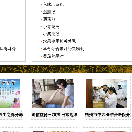
六味地黄丸
责
温胆汤
逍遥散
小青龙汤
小柴胡汤
水果食用相关禁忌
耳鸣耳聋
草莓综合果汁巧去粉刺
番茄苹果汁
养生之春分养生
固精益肾三功法 日常起居均可做
梧州市中西医结合医院开