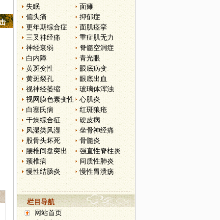
失眠
面瘫
偏头痛
抑郁症
点击
更年期综合症
面肌痉挛
三叉神经痛
重症肌无力
神经衰弱
脊髓空洞症
白内障
青光眼
黄斑变性
眼底病变
黄斑裂孔
眼底出血
视神经萎缩
玻璃体浑浊
视网膜色素变性
心肌炎
白塞氏病
红斑狼疮
干燥综合征
硬皮病
风湿类风湿
坐骨神经痛
股骨头坏死
骨髓炎
腰椎间盘突出
强直性脊柱炎
颈椎病
间质性肺炎
慢性结肠炎
慢性胃溃疡
栏目导航
网站首页