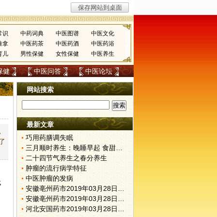
常识
中药词典
中医图谱
中医文化
推拿
中医药茶
中医药酒
中医药浴
育儿
男性保健
女性保健
中医养生
保健
中医问答
中医论坛
网站搜索
最新文章
，
巧用药膳调失眠
了
三月顺时养生：晚睡早起 食甜养肝
二十四节气养生之春分养生
肿瘤的流行病学特征
中医肿瘤的发病
代
安徽亳州药市2019年03月28日快讯
安徽亳州药市2019年03月28日快讯
河北安国药市2019年03月28日快讯