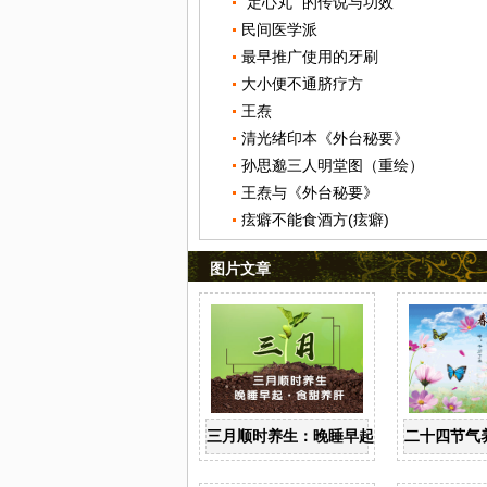
“定心丸” 的传说与功效
民间医学派
最早推广使用的牙刷
大小便不通脐疗方
王焘
清光绪印本《外台秘要》
孙思邈三人明堂图（重绘）
王焘与《外台秘要》
痃癖不能食酒方(痃癖)
图片文章
三月顺时养生：晚睡早起 食甜养肝
二十四节气