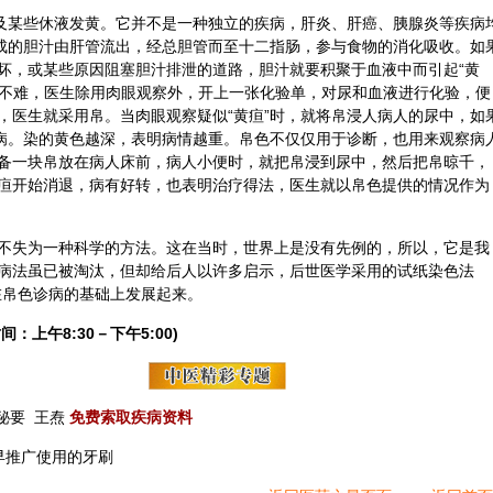
肤及某些休液发黄。它并不是一种独立的疾病，肝炎、肝癌、胰腺炎等疾病
成的
胆汁
由肝管流出，经总胆管而至十二指肠，参与食物的消化吸收。如
坏，或某些原因阻塞胆汁排泄的道路，胆汁就要积聚于血液中而引起“黄
断并不难，医生除用肉眼观察外，开上一张化验单，对尿和血液进行化验，便
，医生就采用帛。当肉眼观察疑似“黄疸”时，就将帛浸人病人的尿中，如
疾病。染的黄色越深，表明病情越重。帛色不仅仅用于诊断，也用来观察病
备一块帛放在病人床前，病人小便时，就把帛浸到尿中，然后把帛晾千，
疸开始消退，病有好转，也表明治疗得法，医生就以帛色提供的情况作为
不失为一种科学的方法。这在当时，世界上是没有先例的，所以，它是我
病法虽已被淘汰，但却给后人以许多启示，后世医学采用的试纸染色法
在帛色诊病的基础上发展起来。
间：上午8:30－下午5:00)
秘要
王焘
免费索取疾病资料
早推广使用的牙刷