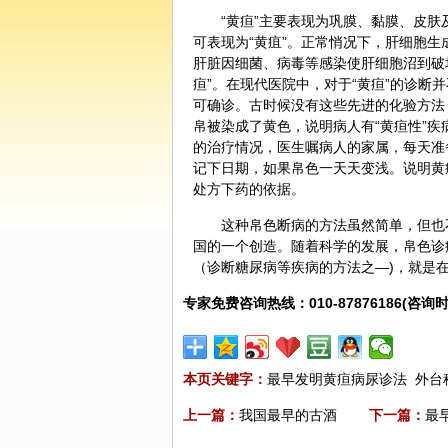
“黄疸”主要表现为巩膜、黏膜、皮
可表现为“黄疽”。正常悄况下，肝细胞生
肝脏因细菌、病毒等感染使肝细胞沼到破
疸”。在现代医院中，对于“黄疸”的诊
可确诊。古时候没有这些先进的化验方法
帛被染成了黄色，说明病人有“黄疸性”
的治疗情况，医生嘱病人的家属，每天准
记下日期，如果帛色一天天变浅。说明黄
处方下药的依据。
这种帛色断病的方法虽然简单，但也
国的一个创造。随着科学的发展，帛色诊
（诊断糖尿病等疾病的方法之—)，就是
专家免费咨询热线：010-87876186(咨询时
本页关键字：
最早发明黄疸病尿诊法
外台
上一篇：
我国最早的古酒
下一篇：
最