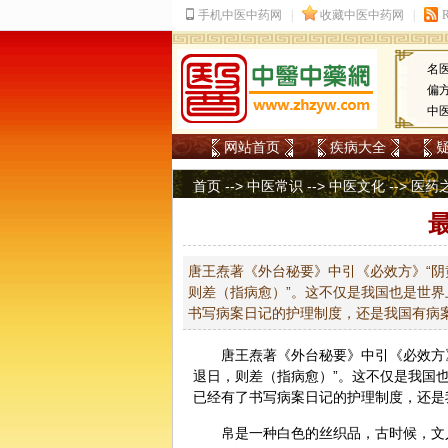
名
偏
中
网站首页
疾病大全
首页
-->
中医常识
-->
中医文化
-->
医药
唐王焘著《外台秘要》中引《必效方》“阴
则差（指病愈）”。这不仅是我国也是世
书写病案日记的护理制度，还是我国有病
唐王焘著《外台秘要》中引《必效方
退日，则差（指病愈）”。这不仅是我国
已经有了书写病案日记的护理制度，还是
帛是一种白色的丝织品，古时候，文