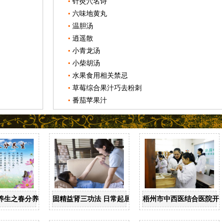
针灸穴名诗
六味地黄丸
温胆汤
逍遥散
小青龙汤
小柴胡汤
水果食用相关禁忌
草莓综合果汁巧去粉刺
番茄苹果汁
养生之春分养生
固精益肾三功法 日常起居均可做
梧州市中西医结合医院开