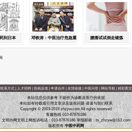
药到日本
邓铁涛：中医治疗危急重症大有可为
腰痛试试倒走锻炼
局
|
联系方式
|
人才招聘
|
投稿反馈
|
申请合作
|
友情链接
|
中医问答
|
网站导航
|
精彩图文
本站信息仅供参考 不能作为诊断及医疗的依据
本站如有转载或引用文章涉及版权问题 请速与我们联系
Copyright © 2003-2018 zhzyw.com All rights reserved
客服热线 010-87876186
文明办网文明上网投诉电话：010-87876186 举报邮箱：
ts_zhzyw@163.com
版权所有:
中医中药网