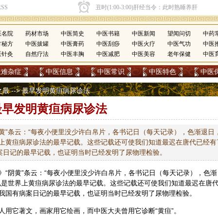
医名院
药材市场
中医简史
中医书籍
中医新闻
望闻问切
中药
方秘方
中医拔罐
中医膏药
中医刮痧
中医火疗
中医气功
中医
医针灸
自然疗法
中医丰胸
中医减肥
中医美容
老年保健
中医
疑难杂症
中医信息
中医常识
中医特色
中医
之最
--> 最早发明黄疸病尿诊法
最早发明黄疸病尿诊法
黄”条云：“每夜小便里没少许白帛片，各书记日（每天记录），色渐退日
界上黄疸病尿诊法的最早记载。这些记载还可使我们知道最迟在唐代已经有
案日记的最早记载，也证明当时已经发明了尿物理检验。
》“阴黄”条云：“每夜小便里没少许白帛片，各书记日（每天记录），色渐
也是世界上黄疸病尿诊法的最早记载。这些记载还可使我们知道最迟在唐
我国有病案日记的最早记载，也证明当时已经发明了尿物理检验。
人用它著文，画家用它绘画，而
中医
大夫曾用它
诊断
“黄疸”。