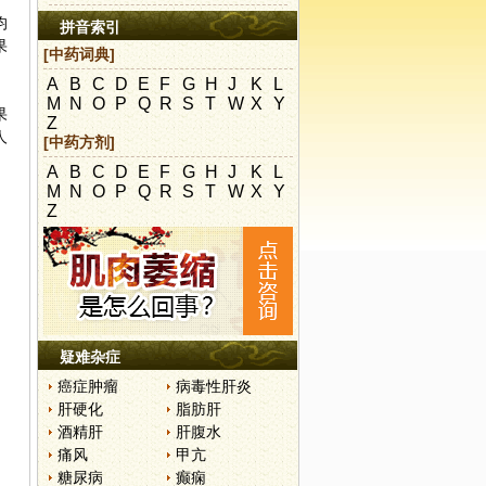
均
拼音索引
果
[中药词典]
A
B
C
D
E
F
G
H
J
K
L
M
N
O
P
Q
R
S
T
W
X
Y
果
Z
人
[中药方剂]
A
B
C
D
E
F
G
H
J
K
L
M
N
O
P
Q
R
S
T
W
X
Y
Z
疑难杂症
癌症肿瘤
病毒性肝炎
肝硬化
脂肪肝
酒精肝
肝腹水
痛风
甲亢
糖尿病
癫痫