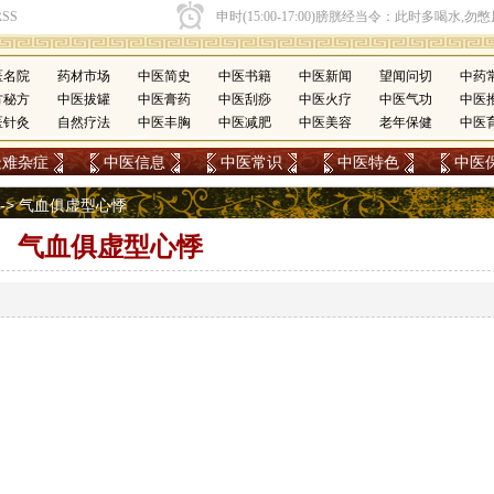
医名院
药材市场
中医简史
中医书籍
中医新闻
望闻问切
中药
方秘方
中医拔罐
中医膏药
中医刮痧
中医火疗
中医气功
中医
医针灸
自然疗法
中医丰胸
中医减肥
中医美容
老年保健
中医
疑难杂症
中医信息
中医常识
中医特色
中医
--> 气血俱虚型心悸
气血俱虚型心悸