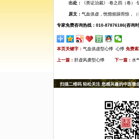
出处：
《类证治裁》·卷之四（卷）·
原文：
气血俱虚，恍惚烦躁而惊，（
专家免费咨询热线：010-87876186(咨询时
本页关键字：
气血俱虚型心悸
心悸
免费索
上一篇：
肝虚风袭型心悸
下一篇：
水
扫描二维码 轻松关注 您感兴趣的中医微