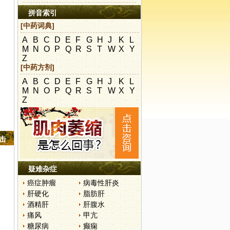
拼音索引
[中药词典]
A
B
C
D
E
F
G
H
J
K
L
M
N
O
P
Q
R
S
T
W
X
Y
Z
[中药方剂]
A
B
C
D
E
F
G
H
J
K
L
M
N
O
P
Q
R
S
T
W
X
Y
Z
点击
疑难杂症
癌症肿瘤
病毒性肝炎
肝硬化
脂肪肝
酒精肝
肝腹水
痛风
甲亢
糖尿病
癫痫