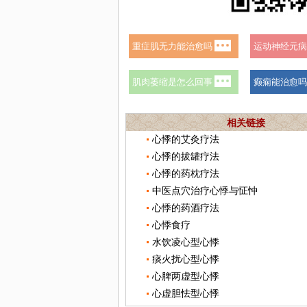
相关链接
心悸的艾灸疗法
心悸的拔罐疗法
心悸的药枕疗法
中医点穴治疗心悸与怔忡
心悸的药酒疗法
心悸食疗
水饮凌心型心悸
痰火扰心型心悸
心脾两虚型心悸
心虚胆怯型心悸