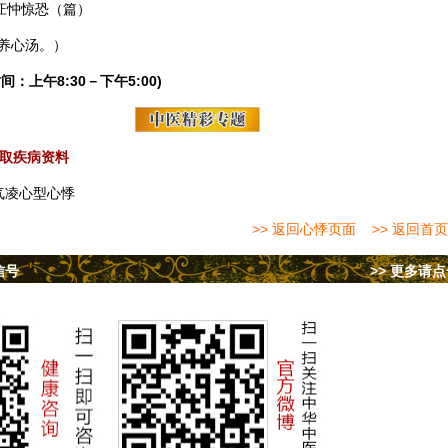
怔忡惊恐（篇）
养心汤。）
间：上午8:30－下午5:00)
取疾病资料
气凌心型心悸
>> 返回心悸页面
>> 返回首页
信号
>> 更多请