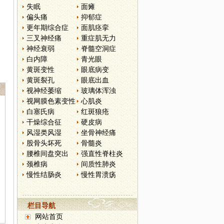
失眠
面瘫
偏头痛
抑郁症
更年期综合症
面肌痉挛
三叉神经痛
重症肌无力
神经衰弱
脊髓空洞症
白内障
青光眼
黄斑变性
眼底病变
黄斑裂孔
眼底出血
视神经萎缩
玻璃体浑浊
视网膜色素变性
心肌炎
白塞氏病
红斑狼疮
干燥综合征
硬皮病
风湿类风湿
坐骨神经痛
股骨头坏死
骨髓炎
腰椎间盘突出
强直性脊柱炎
颈椎病
间质性肺炎
慢性结肠炎
慢性胃溃疡
栏目导航
网站首页