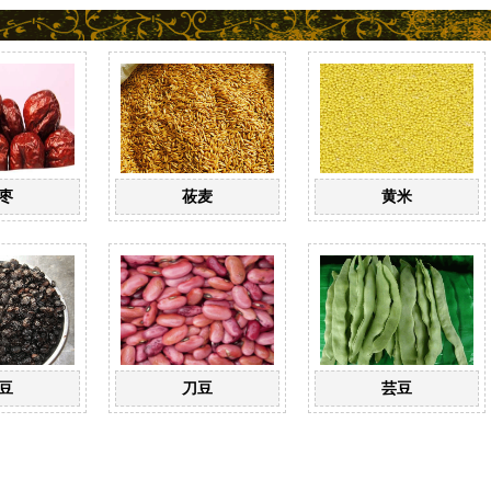
枣
莜麦
黄米
豆
刀豆
芸豆