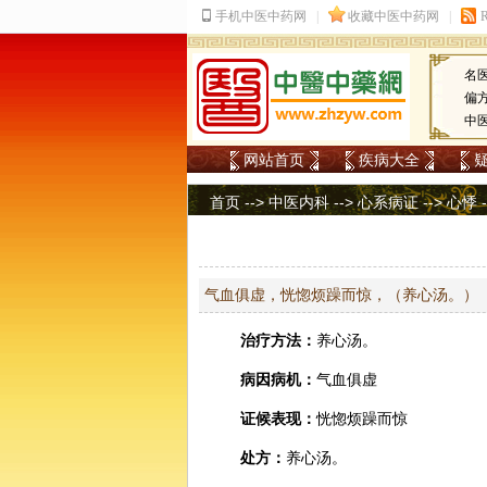
名
偏
中
网站首页
疾病大全
首页
-->
中医内科
-->
心系病证
-->
心悸
气血俱虚，恍惚烦躁而惊，（养心汤。）
治疗方法：
养心汤。
病因病机：
气血俱虚
证候表现：
恍惚烦躁而惊
处方：
养心汤。