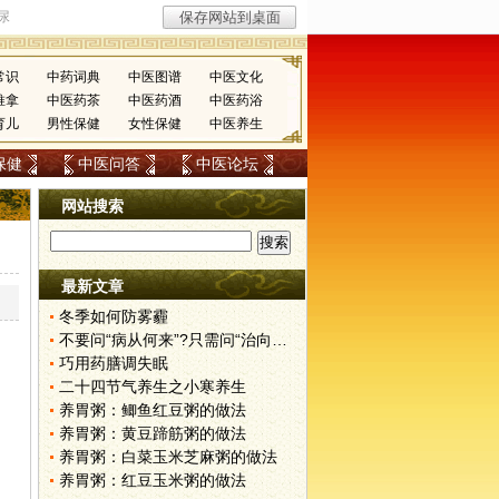
常识
中药词典
中医图谱
中医文化
推拿
中医药茶
中医药酒
中医药浴
育儿
男性保健
女性保健
中医养生
保健
中医问答
中医论坛
网站搜索
最新文章
冬季如何防雾霾
不要问“病从何来”?只需问“治向何去”?
巧用药膳调失眠
二十四节气养生之小寒养生
养胃粥：鲫鱼红豆粥的做法
养胃粥：黄豆蹄筋粥的做法
养胃粥：白菜玉米芝麻粥的做法
养胃粥：红豆玉米粥的做法