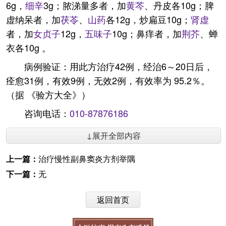
6g，
细辛
3g；脓涕量多者，加
黄芩
、丹皮各10g；脾
虚纳呆者，加
茯苓
、
山药
各12g，炒扁豆10g；
肾虚
者，加
女贞子
12g，
五味子
10g；鼻痒者，加
荆芥
、蝉
衣各10g 。
病例验证：用此方治疗42例，经治6～20日后，
痊愈31例，有效9例，无效2例，有效率为 95.2％。
（据 《验方大全》）
咨询电话：
010-87876186
↓展开全部内容
上一篇：
治疗慢性副鼻窦炎方剂举隅
下一篇：
无
返回首页