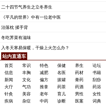
二十四节气养生之立冬养生
《平凡的世界》中有一位老中医
治落枕 揉手背
冬吃荠菜有滋味
入冬天寒易保暖，干燥上火怎么办？
站内直通车
首页
常识
特色
保健
养生
论坛
信息
丰胸
减肥
名医
药材
书籍
新闻
文化
偏方
拔罐
膏药
刮痧
火疗
气功
推拿
药茶
药酒
药浴
针灸
美容
老年
育儿
男性
女性
疾病
杂症
中药
诊断
医案
词典