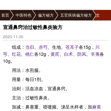
首页
中医特色
偏方秘方
五官疾病偏方秘方
正文
鼻病偏方秘方
宣通鼻窍治过敏性鼻炎验方
2020-11-30
组成：
当归
、
赤芍
、生地、
苍耳子
各15g，
川
芎
、
红花
、
桃仁
各12g，
黄芪
、
白术
、
防风
、
辛夷
各
10g。
用法：水煎服。
用量：每日1剂。
治则：活血凉血，宣通鼻窍。
主治：过敏性鼻炎。
加减：鼻塞重、喷嚏频、涕呈水样者，加
麻黄