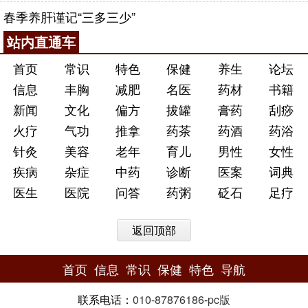
春季养肝谨记“三多三少”
站内直通车
首页
常识
特色
保健
养生
论坛
信息
丰胸
减肥
名医
药材
书籍
新闻
文化
偏方
拔罐
膏药
刮痧
火疗
气功
推拿
药茶
药酒
药浴
针灸
美容
老年
育儿
男性
女性
疾病
杂症
中药
诊断
医案
词典
医生
医院
问答
药粥
砭石
足疗
返回顶部
首页
信息
常识
保健
特色
导航
联系电话：
010-87876186
-
pc版