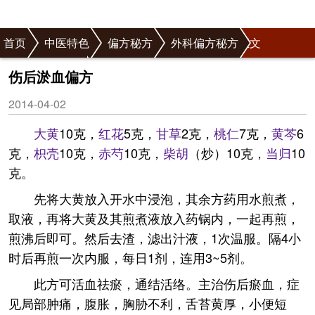
首页
中医特色
偏方秘方
外科偏方秘方
正文
跌打偏方秘方
伤后淤血偏方
2014-04-02
大黄
10克，
红花
5克，
甘草
2克，
桃仁
7克，
黄芩
6
克，
枳壳
10克，
赤芍
10克，
柴胡
（炒）10克，
当归
10
克。
先将大黄放入开水中浸泡，其余方药用水煎煮，
取液，再将大黄及其煎煮液放入药锅内，一起再煎，
煎沸后即可。然后去渣，滤出汁液，1次温服。隔4小
时后再煎一次内服，每日1剂，连用3~5剂。
此方可活血祛瘀，通结活络。主治伤后瘀血，症
见局部肿痛，腹胀，胸胁不利，舌苔黄厚，小便短