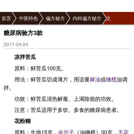
首页
中医特色
偏方秘方
内科偏方秘方
正文
内分泌偏方秘方
糖尿病验方3款
2017-04-24
凉拌苦瓜
原料：鲜苦瓜100克。
用法：鲜苦瓜切成薄片，用适量
麻油
或
橄榄
油调
拌。
功效：鲜苦瓜清热解毒、上渴除烦的功效。
注意：苦瓜适用于多饮、多食的糖尿病患者。
花粉糊
原料：生地15克，
余甘子
（油橄榄）30克，
天花