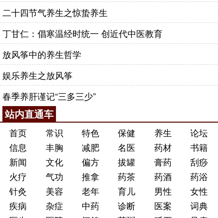
二十四节气养生之惊蛰养生
丁甘仁：倡寒温经时统一 创近代中医教育
放风筝中的养生哲学
娱乐养生之放风筝
春季养肝谨记“三多三少”
站内直通车
首页
常识
特色
保健
养生
论坛
信息
丰胸
减肥
名医
药材
书籍
新闻
文化
偏方
拔罐
膏药
刮痧
火疗
气功
推拿
药茶
药酒
药浴
针灸
美容
老年
育儿
男性
女性
疾病
杂症
中药
诊断
医案
词典