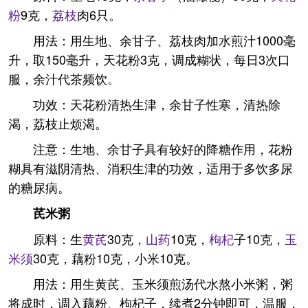
粉
9克，
荔枝
肉6只。
用法：用生地、余甘子、荔枝肉加水煎汁1000毫
升，取150毫升，天花粉3克，调成糊状，每日3次口
服，余汁代茶频饮。
功效：天花粉清热生津，余甘子性寒，清热除
渴，荔枝止烦渴。
注意：生地、余甘子具有较好的降糖作用，花粉
糊具有滋阴清热、消积生津的功效，适用于多饮多尿
的糖尿病。
芪米粥
原料：生
黄芪
30克，
山药
10克，
枸杞
子10克，
玉
米须
30克，藕粉10克，小米10克。
用法：用生黄芪、玉米须煎汤代水熬小米粥，粥
将成时，调入藕粉、枸杞子，续煮2分钟即可，温服，