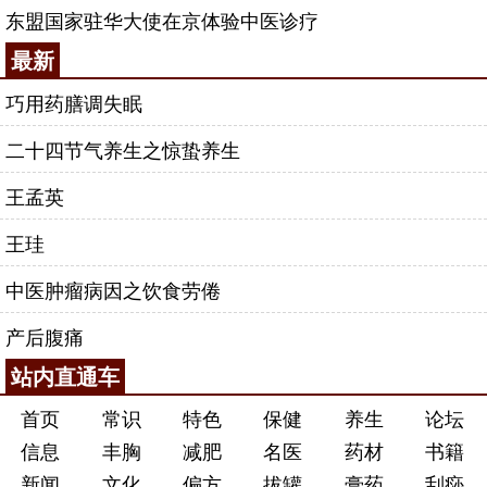
东盟国家驻华大使在京体验中医诊疗
最新
巧用药膳调失眠
二十四节气养生之惊蛰养生
王孟英
王珪
中医肿瘤病因之饮食劳倦
产后腹痛
站内直通车
首页
常识
特色
保健
养生
论坛
信息
丰胸
减肥
名医
药材
书籍
新闻
文化
偏方
拔罐
膏药
刮痧