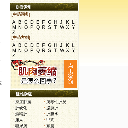
拼音索引
[中药词典]
A
B
C
D
E
F
G
H
J
K
L
M
N
O
P
Q
R
S
T
W
X
Y
Z
[中药方剂]
虚
A
B
C
D
E
F
G
H
J
K
L
，
M
N
O
P
Q
R
S
T
W
X
Y
Z
至
一
应
疑难杂症
癌症肿瘤
病毒性肝炎
肝硬化
脂肪肝
酒精肝
肝腹水
痛风
甲亢
糖尿病
癫痫