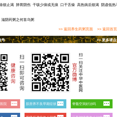
除烦止渴
肺胃阴伤
干咳少痰或无痰
口干舌燥
高热病后烦渴
阴虚低热
：
滋阴药粥之何首乌粥
>> 返回养生药粥页面
>> 返回首页
信号
>> 更多请