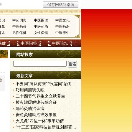
常识
中药词典
中医图谱
中医文化
推拿
中医药茶
中医药酒
中医药浴
育儿
男性保健
女性保健
中医养生
保健
中医问答
中医论坛
网站搜索
最新文章
治
不要问“病从何来”?只需问“治向何去”?
巧用药膳调失眠
二十四节气养生之立秋养生
拔火罐缓解疲劳综合征
隔药灸脐治杂病
麦粒灸辅助治癌效果显
火龙灸“四位一体”事半功倍
“十三五”国家科技创新规划部署中医药现代化