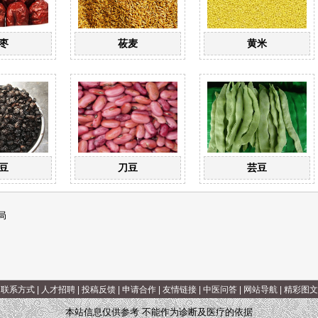
枣
莜麦
黄米
豆
刀豆
芸豆
局
|
联系方式
|
人才招聘
|
投稿反馈
|
申请合作
|
友情链接
|
中医问答
|
网站导航
|
精彩图文
本站信息仅供参考 不能作为诊断及医疗的依据