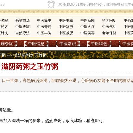
医名院
药材市场
中医简史
中医书籍
中医新闻
望闻问切
中药
方秘方
中医拔罐
中医膏药
中医刮痧
中医火疗
中医气功
中医
医针灸
自然疗法
中医丰胸
中医减肥
中医美容
老年保健
中医
疑难杂症
中医信息
中医常识
中医特色
中医
药粥
--> 滋阴药粥之玉竹粥
滋阴药粥之玉竹粥
，口干舌燥，高热病后烦渴，阴虚低热不退，心脏病心功能不全时的辅助
冰糖适量。
再加入淘洗干净的粳米，熬煮成粥，放入冰糖，稍煮即可。