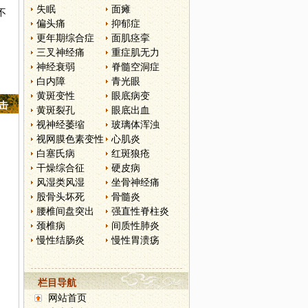
失眠
面瘫
不
偏头痛
抑郁症
更年期综合症
面肌痉挛
三叉神经痛
重症肌无力
神经衰弱
脊髓空洞症
白内障
青光眼
黄斑变性
眼底病变
点击
黄斑裂孔
眼底出血
视神经萎缩
玻璃体浑浊
视网膜色素变性
心肌炎
白塞氏病
红斑狼疮
干燥综合征
硬皮病
风湿类风湿
坐骨神经痛
股骨头坏死
骨髓炎
腰椎间盘突出
强直性脊柱炎
颈椎病
间质性肺炎
慢性结肠炎
慢性胃溃疡
栏目导航
网站首页