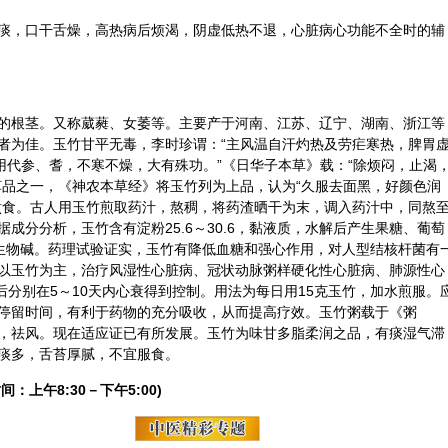
痰，口干舌燥，高热病后烦渴，
阴虚
低热不退，心脏病心功能不全时的辅
的根茎。又称葳蕤、女萎等。主要产于河南、江苏、辽宁、湖南、浙江等
者为佳。玉竹甘平无毒，
李时珍
谓：“主风温自汗灼热及劳疟寒热，脾胃
用代参、耆，不寒不燥，大有殊功。”《日华子本草》载：“除烦闷，止渴
饵品之一，《
神农本草经
》将玉竹列为上品，认为“久服去面黑，好颜色润
煮食。古人用玉竹煎取药汁，熬稠，将药渣晒干为末，调入药汁中，同熬
成分分析，玉竹含有淀粉25.6～30.6，黏液质，水解后产生果糖、葡萄
生物碱。药理试验证实，玉竹有降低血糖和强心作用，对人型结核杆菌有
以玉竹为主，治疗风湿性心脏病、冠状动脉粥样硬化性心脏病、肺源性心
后分别在5～10天内心衰得到控制。用法为每日用15克玉竹，加水煎服。
停留时间，有利于药物的充分吸收，从而提高疗效。玉竹粥载于《粥
，祛风。现在适应证已有所发展。玉竹为味甘多脂柔润之品，有痰湿气滞
痰多，舌苔厚腻，不宜服食。
间：上午8:30－下午5:00)