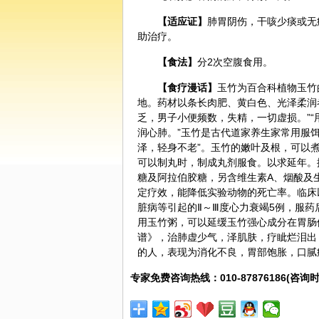
【适应证】
肺胃阴伤，干咳少痰或无
助治疗。
【食法】
分2次空腹食用。
【
食疗
漫话】
玉竹为
百合
科植物玉竹
地。药材以条长肉肥、黄白色、光泽柔润
乏，男子小便频数，失精，一切虚损。”“
润心肺。”玉竹是古代道家
养生
家常用服
泽，轻身不老”。玉竹的嫩叶及根，可以
可以制丸时，制成丸剂服食。以求延年。据
糖及阿拉伯胶糖，另含维生素A、烟酸及
定疗效，能降低实验动物的死亡率。临床
脏病等引起的Ⅱ～Ⅲ度心力衰竭5例，服药
用玉竹粥，可以延缓玉竹强心成分在胃肠
谱》，治肺虚少气，泽肌肤，疗眦烂泪出
的人，表现为消化不良，胃部饱胀，口腻
专家免费咨询热线：010-87876186(咨询时