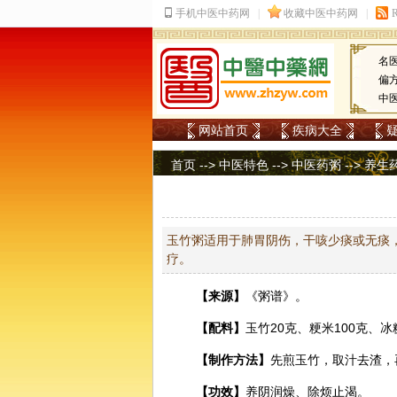
名
偏
中
网站首页
疾病大全
首页
-->
中医特色
-->
中医药粥
-->
养生
玉竹粥适用于肺胃阴伤，干咳少痰或无痰
疗。
【来源】
《粥谱》。
【配料】
玉竹
20克、粳米100克、
【制作方法】
先煎玉竹，取汁去渣，
【功效】
养阴润燥、除烦止渴。